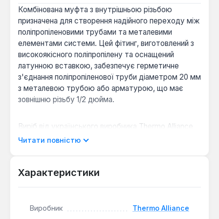
Комбінована муфта з внутрішньою різьбою
призначена для створення надійного переходу між
поліпропіленовими трубами та металевими
елементами системи. Цей фітинг, виготовлений з
високоякісного поліпропілену та оснащений
латунною вставкою, забезпечує герметичне
з'єднання поліпропіленової труби діаметром 20 мм
з металевою трубою або арматурою, що має
зовнішню різьбу 1/2 дюйма.
Виріб від українського виробника Thermo Alliance
поєднує міцність поліпропіленового корпусу з
Читати повністю
довговічністю латунної різьбової частини. Латунна
вставка, що використовується у фітингу, стійка
до корозії та вимивання цинку, що дозволяє
Характеристики
застосовувати муфту в системах питного
водопостачання. Поліпропілен, у свою чергу,
відомий своєю хімічною інертністю та стійкістю
Виробник
Thermo Alliance
до впливу агресивних середовищ, що забезпечує