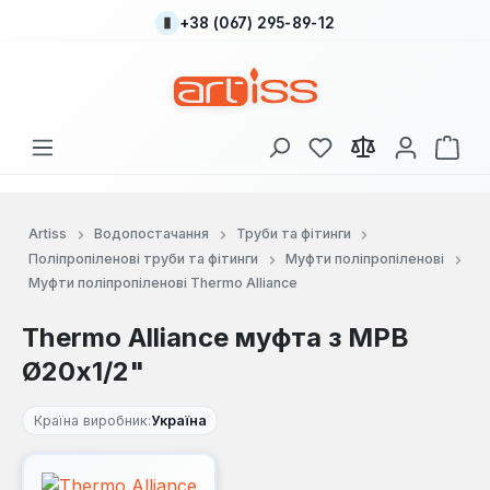
+38 (067) 295-89-12
Перейти до основного вмісту
У вас є 0 у списку
Кош
Artiss
Водопостачання
Труби та фітинги
Поліпропіленові труби та фітинги
Муфти поліпропіленові
Муфти поліпропіленові Thermo Alliance
Thermo Alliance муфта з МРВ
Ø20x1/2"
Країна виробник:
Україна