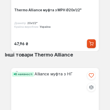
Thermo Alliance муфта з МРН Ø20x1/2"
Діаметр:
20x1/2"
Країна виробник:
Україна
Звичайна ціна:
47,96 ₴
Інші товари Thermo Alliance
Пропустити галерею продуктів
В наявності