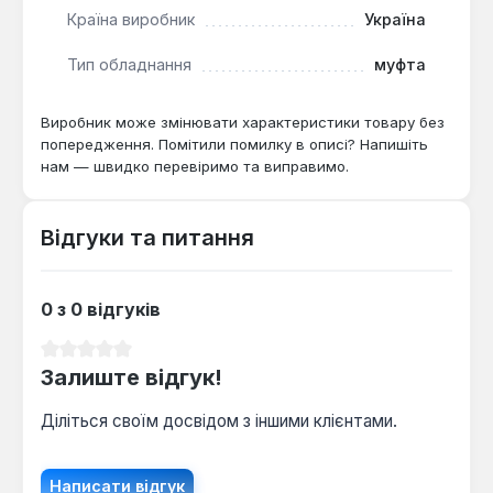
довговічність експлуатації.
Країна виробник
Україна
Тип обладнання
муфта
Надійне з'єднання:
Забезпечує герметичний
та міцний перехід від поліпропіленового
Виробник може змінювати характеристики товару без
трубопроводу до металевих компонентів
попередження. Помітили помилку в описі? Напишіть
системи завдяки комбінованій конструкції.
нам — швидко перевіримо та виправимо.
Стійкість до корозії:
Використання
поліпропілену та якісної латуні гарантує
Відгуки та питання
тривалий термін служби без ризику іржавіння
або деградації матеріалу, що особливо
важливо для систем водопостачання.
0 з 0 відгуків
Широкий спектр застосування:
Ефективно
функціонує в системах холодного та гарячого
Середня оцінка 0 з 5 зірок
водопостачання, опалення, а також у
Залиште відгук!
промислових трубопроводах.
Діліться своїм досвідом з іншими клієнтами.
Простота монтажу:
З'єднання з
поліпропіленовою трубою здійснюється
методом поліфузійного зварювання, що
Написати відгук