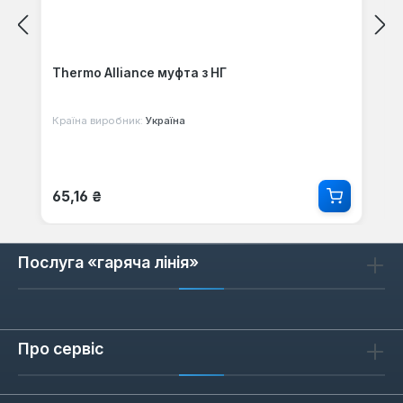
Thermo Alliance муфта з НГ
Країна виробник:
Україна
Звичайна ціна:
65,16 ₴
Послуга «гаряча лінія»
Про сервіс