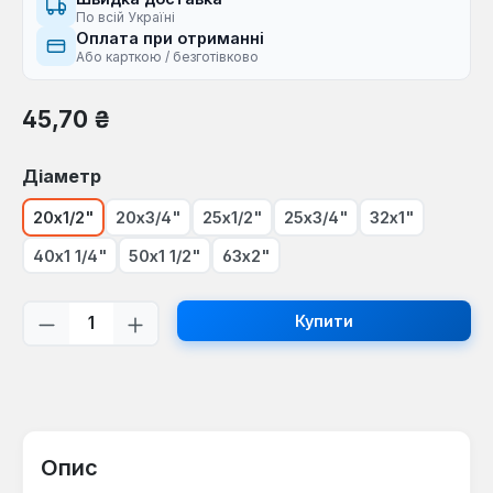
По всій Україні
Оплата при отриманні
Або карткою / безготівково
Звичайна ціна:
45,70 ₴
Виберіть
Діаметр
20x1/2"
20x3/4"
25x1/2"
25x3/4"
32x1"
40x1 1/4"
50х1 1/2"
63x2"
Кількість товару: Введіть потрібну кі
Купити
Опис