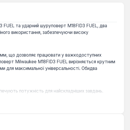
3 FUEL та ударний шуруповерт M18FID3 FUEL, два
йного використання, забезпечуючи високу
 мм, що дозволяє працювати у важкодоступних
оверт Milwaukee M18FID3 FUEL вирізняється крутним
и для максимальної універсальності. Обидва
печують потужність для найскладніших завдань.
ати в обмежених просторах.
ртання.
печують тривалий час роботи та захист від
 типи кріплень та матеріалів.