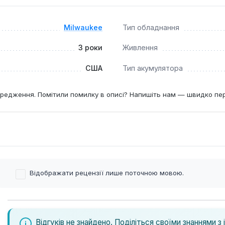
 для початку роботи: два інструменти, два потужні акумулят
Milwaukee
Тип обладнання
3 роки
Живлення
м для професійних будівельників, монтажників та майстрів, 
авдяки передовим технологіям FUEL™ та гнучкій системі аку
США
Тип акумулятора
вельному майданчику, в майстерні або вдома.
редження. Помітили помилку в описі? Напишіть нам — швидко пе
Відображати рецензії лише поточною мовою.
Відгуків не знайдено. Поділіться своїми знаннями з 