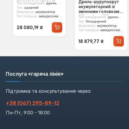
Дриль-шурупокрут
502X (4933479860)
Тип обладнання:
дриль шурупокрут
акумуляторний зі
Тип:
ударний
змінними головками
Живлення:
акумулятор
Milwaukee M12
Тип патрона:
швидкозажимний
Тип обладнання:
дриль шурупокрут
FDDXKIT-202X
Тип:
безударний
Звичайна ціна:
Живлення:
акумулятор
(4933464979)
28 080,19 ₴
Тип патрона:
швидкозажимний
Звичайна ціна:
18 879,77 ₴
Послуга «гаряча лінія»
Підтримка та консультування через:
+38 (067) 295‑89‑12
Пн-Пт, 9:00 - 18:00