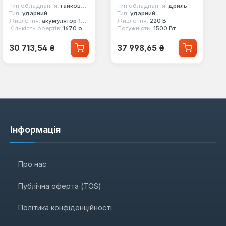
1670 об/хв M18
3000 об/хв Milwaukee
Тип обладнання:
гайковерт
Тип обладнання:
дриль
ONEFHIWF1-0X
DD2-160XE
Тип:
ударний
Тип:
ударний
Живлення:
акумулятор 18 В
Живлення:
220 В
(4933459732)
(4933368690)
Кількість обертів:
1670 об/хв
Потужність:
1500 Вт
Звичайна ціна:
Звичайна ціна:
30 713,54 ₴
37 998,65 ₴
Інформація
Про нас
Публічна оферта (TOS)
Політика конфіденційності