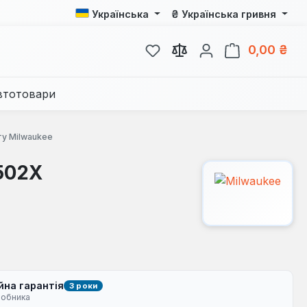
₴
Українська
Українська гривня
У вас є 0 у списку бажань
Кош
0,00 ₴
втотовари
у Milwaukee
502X
йна гарантія
3 роки
робника