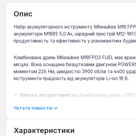
Опис
Набір акумуляторного інструменту Milwaukee M18 FP
акумулятори M18B5 5,0 Ач, зарядний пристрій M12-18F
продуктивність та ефективність у різноманітних буді
Комбінована дриль Milwaukee M18FPD3 FUEL має враж
місцях. Вона оснащена безщітковим двигуном POWERS
моментом 226 Нм, швидкістю 3900 об/хв та 4400 уда
інструменти працюють від акумуляторів Li-ion 18 В.
Висока продуктивність:
Комбінована дриль з 158
Компактність та маневреність:
Обидва інструмен
Читати повністю
Безпека роботи:
Функція AUTOSTOP™ у дрилі запоб
Довговічність акумуляторів:
Акумуляторні блоки
перевантажень.
Характеристики
Універсальність застосування:
Система DRIVE CON