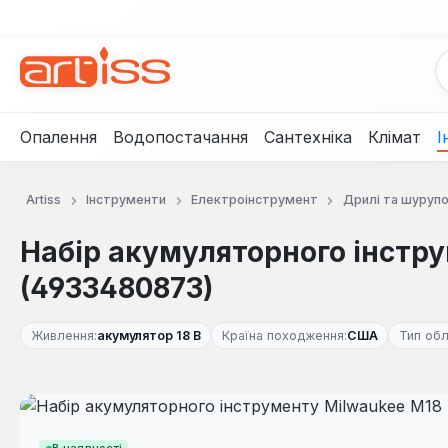
рейти до основного вмісту
Перейти до пошуку
Перейти до основної навігації
Опалення
Водопостачання
Сантехніка
Клімат
І
Artiss
Інструменти
Електроінструмент
Дрилі та шуруп
Набір акумуляторного інстр
(4933480873)
Живлення:
акумулятор 18 В
Країна походження:
США
Тип обл
Пропустити галерею зображень