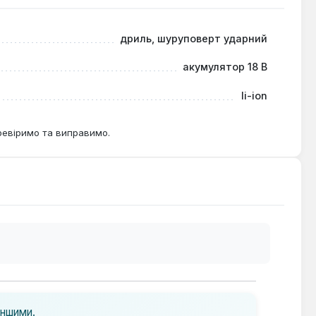
ори, зарядний пристрій та кейс для зручного
дриль, шуруповерт ударний
акумулятор 18 В
які потребують надійного та потужного
муляторів M18™, цей комплект забезпечує
li-ion
ревіримо та виправимо.
іншими.