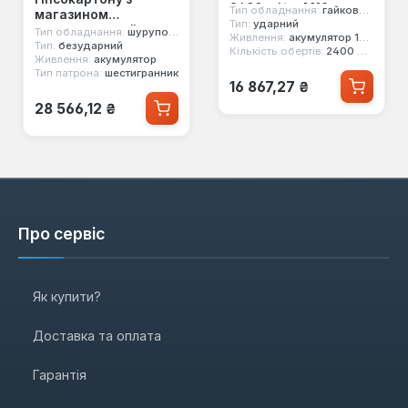
2400 об/хв M18
Тип обладнання:
гайковерт
магазином
FIW2F12-0X
Тип:
ударний
акумуляторний
Тип обладнання:
шуруповерт
Живлення:
акумулятор 18 В
(4933478443)
Milwaukee M18 FSGC-
Тип:
безударний
Кількість обертів:
2400 об/хв
Живлення:
акумулятор
202X (4933459199)
Тип патрона:
шестигранник
Звичайна ціна:
16 867,27 ₴
Звичайна ціна:
28 566,12 ₴
Про сервіс
Як купити?
Доставка та оплата
Гарантія