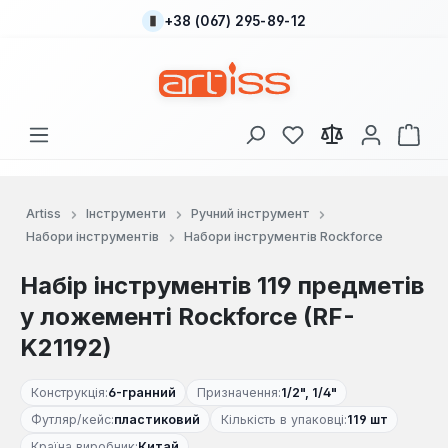
+38 (067) 295-89-12
Перейти до основного вмісту
У вас є 0 у списку
Кош
Artiss
Інструменти
Ручний інструмент
Набори інструментів
Набори інструментів Rockforce
Набір інструментів 119 предметів
у ложементі Rockforce (RF-
K21192)
Конструкція:
6-гранний
Призначення:
1/2", 1/4"
Футляр/кейс:
пластиковий
Кількість в упаковці:
119 шт
Країна виробник:
Китай