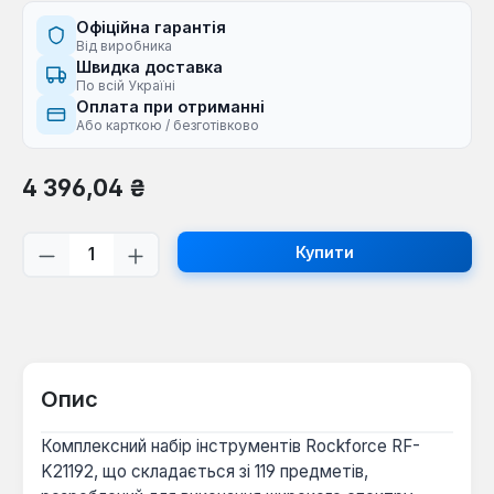
Офіційна гарантія
Від виробника
Швидка доставка
По всій Україні
Оплата при отриманні
Або карткою / безготівково
Звичайна ціна:
4 396,04 ₴
Кількість товару: Введіть потрібну кі
Купити
Опис
Комплексний набір інструментів Rockforce RF-
K21192, що складається зі 119 предметів,