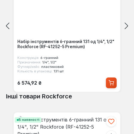
Набір інструментів 6-гранний 131 од 1/4", 1/2"
Rockforce (RF-41252-5 Premium)
Конструкція:
6-гранний
Призначення:
1/4", 1/2"
Футляр/кейс:
пластиковий
Кількість в упаковці:
131 шт
Звичайна ціна:
6 574,92 ₴
Інші товари Rockforce
Пропустити галерею продуктів
В наявності