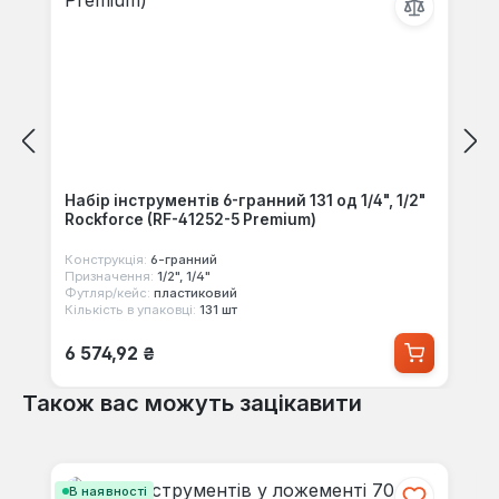
Набір інструментів 6-гранний 131 од 1/4", 1/2"
Rockforce (RF-41252-5 Premium)
Конструкція:
6-гранний
Призначення:
1/2", 1/4"
Футляр/кейс:
пластиковий
Кількість в упаковці:
131 шт
Звичайна ціна:
6 574,92 ₴
Також вас можуть зацікавити
Пропустити галерею продуктів
В наявності