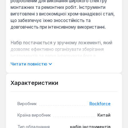
розроблений для виконання широкого спектру
монтажних та ремонтних робіт. Інструменти
виготовлені з високоміцної хром-ванадієвої сталі,
що забезпечує їхню зносостійкість та
довговічність при інтенсивному використанні.
Набір постачається у зручному ложементі, який
дозволяє ефективно організувати зберігання
інструментів та легко інтегрувати його в
інструментальний візок або використовувати як
Читати повністю
окремий модуль. Це забезпечує швидкий доступ
до необхідних елементів та підтримує порядок на
робочому місці.
Характеристики
До складу комплекту входять різноманітні
Виробник
Rockforce
торцеві головки, подовжувачі, тріскачки, біти та
викрутки, що охоплюють широкий діапазон
Країна виробник
Китай
розмірів та типів кріплень. Зокрема, набір включає
Г-подібні ключі (Hex та Torx), головки-біти M14,
Тип обладнання
набір інструментів