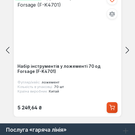
Набір інструментів у ложементі 70 од
Forsage (F-K4701)
Футляр/кейс:
ложемент
Кількість в упаковці:
70 шт
Країна виробник:
Китай
Звичайна ціна:
5 249,64 ₴
Послуга «гаряча лінія»