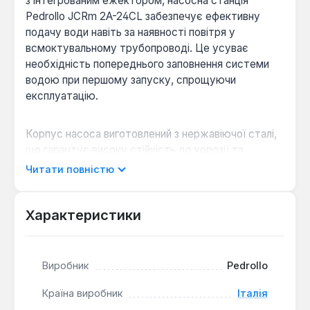
з інтегрованим ежектором, насосна станція
Pedrollo JCRm 2A-24CL забезпечує ефективну
подачу води навіть за наявності повітря у
всмоктувальному трубопроводі. Це усуває
необхідність попереднього заповнення системи
водою при першому запуску, спрощуючи
експлуатацію.
Корпус насоса виготовлений з нержавіючої сталі,
що гарантує високу стійкість до корозії та
довговічність. Робоче колесо закритого
Читати повністю
відцентрового типу забезпечує оптимальні
гідравлічні характеристики. Станція
комплектується гідроакумулятором об'ємом 24
Характеристики
л, що дозволяє підтримувати стабільний тиск у
системі водопостачання та зменшувати кількість
запусків насоса.
Виробник
Pedrollo
Країна виробник
Італія
Ефективне самовсмоктування:
Завдяки