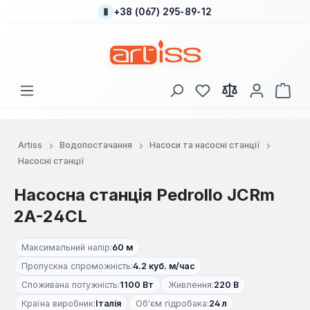
+38 (067) 295-89-12
Перейти до основного вмісту
У вас є 0 у списку
Кош
Artiss
Водопостачання
Насоси та насосні станції
Насосні станції
Насосна станція Pedrollo JCRm
2A-24CL
Максимальний напір:
60 м
Пропускна спроможність:
4.2 куб. м/час
Споживана потужність:
1100 Вт
Живлення:
220 В
Країна виробник:
Італія
Об'єм гідробака:
24 л