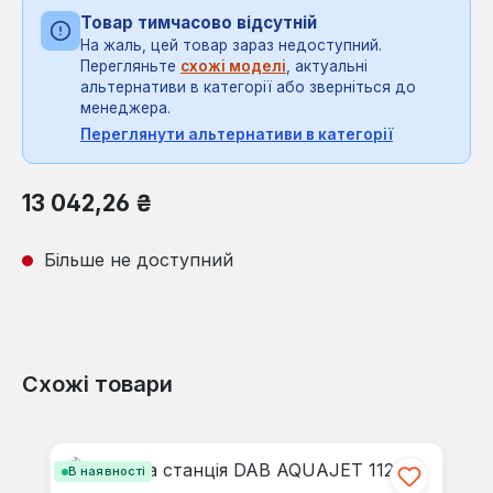
Товар тимчасово відсутній
На жаль, цей товар зараз недоступний.
Перегляньте
схожі моделі
, актуальні
альтернативи в категорії або зверніться до
менеджера.
Переглянути альтернативи в категорії
Звичайна ціна:
13 042,26 ₴
Більше не доступний
Схожі товари
Пропустити галерею продуктів
В наявності