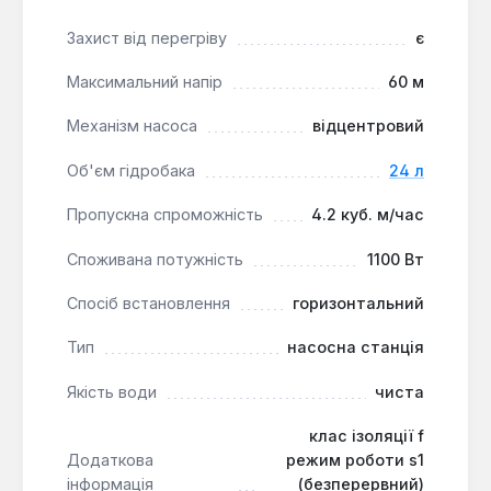
до 4.2 куб. м/год.
Захист від перегріву
є
Максимальний напір
60 м
Механізм насоса
відцентровий
Об'єм гідробака
24 л
Пропускна спроможність
4.2 куб. м/час
Споживана потужність
1100 Вт
Спосіб встановлення
горизонтальний
Тип
насосна станція
Якість води
чиста
клас ізоляції f
Додаткова
режим роботи s1
інформація
(безперервний)