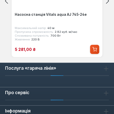
Насосна станція Vitals aqua AJ 745-24e
Максимальний напір:
40 м
Пропускна спроможність:
2.82 куб. м/час
Споживана потужність:
700 Вт
Живлення:
220 В
Ціна продажу:
5 281,00 ₴
Послуга «гаряча лінія»
Про сервіс
Інформація