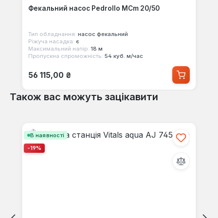
Фекальний насос Pedrollo MCm 20/50
Тип обладнання:
насос фекальний
Ріжуча насадка:
є
Максимальний напір:
18 м
Пропускна спроможність:
54 куб. м/час
Звичайна ціна:
56 115,00 ₴
Також вас можуть зацікавити
Пропустити галерею продуктів
В наявності
-19%