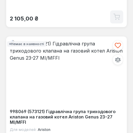
Звичайна ціна:
2 105,00 ₴
Немає в наявності
998069 (573121) Гідравлічна група триходового
клапана на газовий котел Ariston Genus 23-27
MI/MFFI
Для моделей:
Ariston