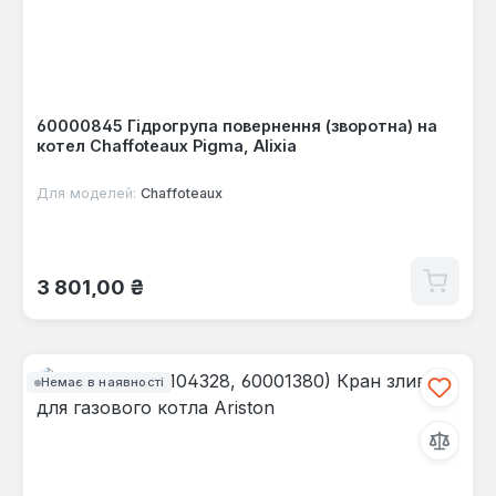
60000845 Гідрогрупа повернення (зворотна) на
котел Chaffoteaux Pigma, Alixia
Для моделей:
Chaffoteaux
Звичайна ціна:
3 801,00 ₴
Немає в наявності