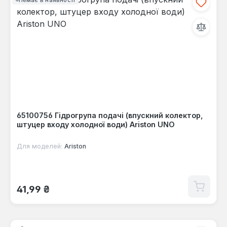
65100756 Гідрогрупа подачі (впускний колектор,
штуцер входу холодної води) Ariston UNO
Для моделей:
Ariston
Звичайна ціна:
41,99 ₴