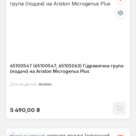
65100547 (65100547, 65105063) Гідравлічна група
(подачі) на Ariston Microgenus Plus
Для моделей:
Ariston
Звичайна ціна:
5 490,00 ₴
Немає в наявності