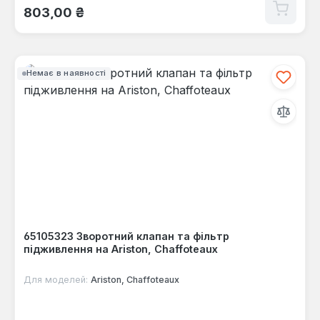
Звичайна ціна:
803,00 ₴
Немає в наявності
65105323 Зворотний клапан та фільтр
підживлення на Ariston, Chaffoteaux
Для моделей:
Ariston, Chaffoteaux