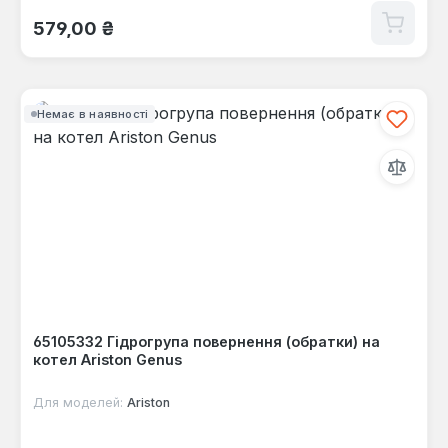
Звичайна ціна:
579,00 ₴
Немає в наявності
65105332 Гідрогрупа повернення (обратки) на
котел Ariston Genus
Для моделей:
Ariston