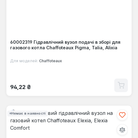
60002319 Гідравлічний вузол подачі в зборі для
газового котла Chaffoteaux Pigma, Talia, Alixia
Для моделей:
Chaffoteaux
Звичайна ціна:
94,22 ₴
Немає в наявності