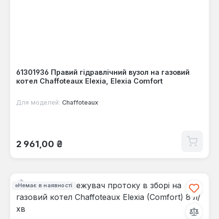
61301936 Правий гідравлічний вузол на газовий
котел Chaffoteaux Elexia, Elexia Comfort
Для моделей:
Chaffoteaux
Звичайна ціна:
2 961,00 ₴
Немає в наявності