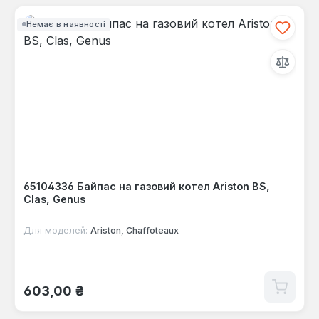
Немає в наявності
65104336 Байпас на газовий котел Ariston BS,
Clas, Genus
Для моделей:
Ariston, Chaffoteaux
Звичайна ціна:
603,00 ₴