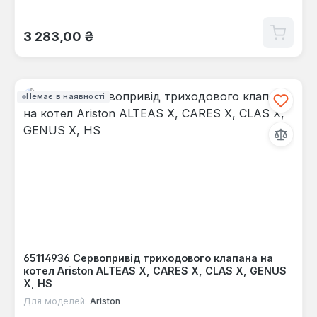
Звичайна ціна:
3 283,00 ₴
Немає в наявності
65114936 Сервопривід триходового клапана на
котел Ariston ALTEAS X, CARES X, CLAS X, GENUS
X, HS
Для моделей:
Ariston