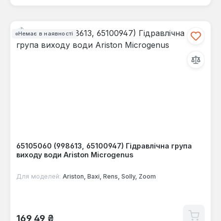
Немає в наявності
65105060 (998613, 65100947) Гідравлічна група
виходу води Ariston Microgenus
Для моделей:
Ariston, Baxi, Rens, Solly, Zoom
Звичайна ціна:
169,49 ₴