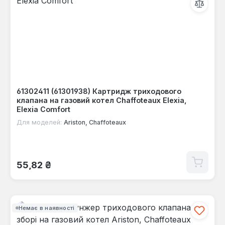
61302411 (61301938) Картридж триходового
клапана на газовий котел Chaffoteaux Elexia,
Elexia Comfort
Для моделей:
Ariston, Chaffoteaux
Звичайна ціна:
55,82 ₴
Немає в наявності