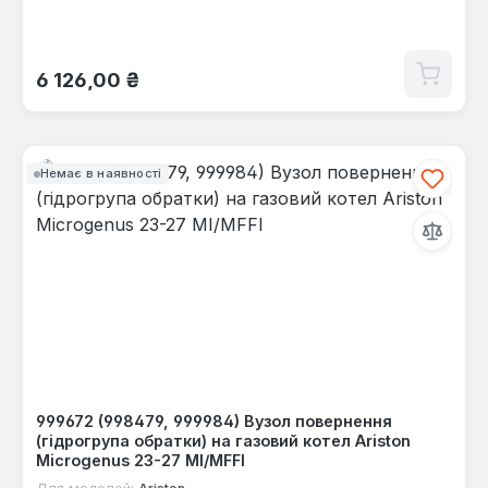
Звичайна ціна:
6 126,00 ₴
Немає в наявності
999672 (998479, 999984) Вузол повернення
(гідрогрупа обратки) на газовий котел Ariston
Microgenus 23-27 MI/MFFI