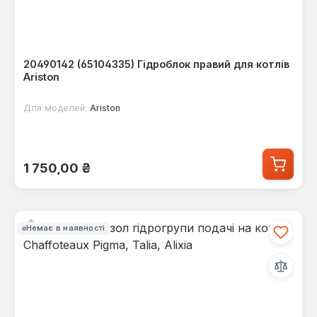
20490142 (65104335) Гідроблок правий для котлів
Ariston
Для моделей:
Ariston
Звичайна ціна:
1 750,00 ₴
Немає в наявності