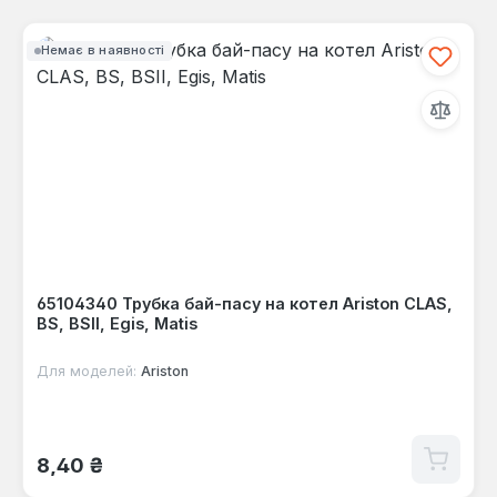
Немає в наявності
65104340 Трубка бай-пасу на котел Ariston CLAS,
BS, BSII, Egis, Matis
Для моделей:
Ariston
Звичайна ціна:
8,40 ₴