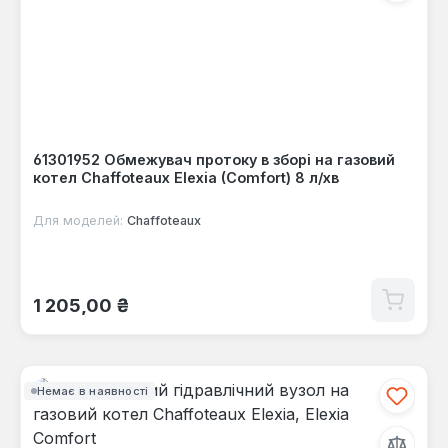
61301952 Обмежувач протоку в зборі на газовий
котел Chaffoteaux Elexia (Comfort) 8 л/хв
Для моделей:
Chaffoteaux
Звичайна ціна:
1 205,00 ₴
Немає в наявності