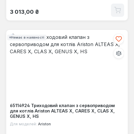
Звичайна ціна:
3 013,00 ₴
Немає в наявності
65114924 Триходовий клапан з сервоприводом
для котлів Ariston ALTEAS X, CARES X, CLAS X,
GENUS X, HS
Для моделей:
Ariston