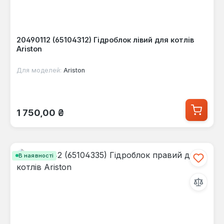
20490112 (65104312) Гідроблок лівий для котлів
Ariston
Для моделей:
Ariston
Звичайна ціна:
1 750,00 ₴
В наявності