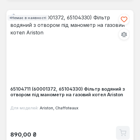
Немає в наявності
65104711 (60001372, 65104330) Фільтр водяний з
отвором під манометр на газовий котел Ariston
Для моделей:
Ariston, Chaffoteaux
Звичайна ціна:
890,00 ₴