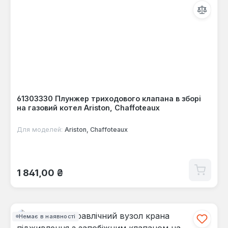
61303330 Плунжер триходового клапана в зборі
на газовий котел Ariston, Chaffoteaux
Для моделей:
Ariston, Chaffoteaux
Звичайна ціна:
1 841,00 ₴
Немає в наявності