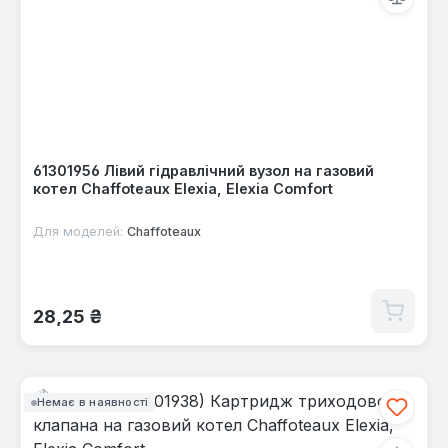
61301956 Лівий гідравлічний вузол на газовий
котел Chaffoteaux Elexia, Elexia Comfort
Для моделей:
Chaffoteaux
Звичайна ціна:
28,25 ₴
Немає в наявності