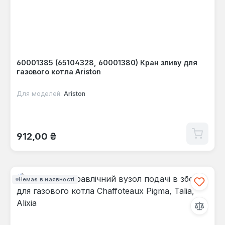
60001385 (65104328, 60001380) Кран зливу для
газового котла Ariston
Для моделей:
Ariston
Звичайна ціна:
912,00 ₴
Немає в наявності