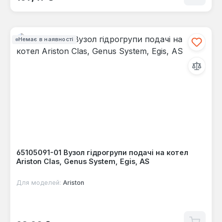
Немає в наявності
65105091-01 Вузол гідрогрупи подачі на котел
Ariston Clas, Genus System, Egis, AS
Для моделей:
Ariston
Звичайна ціна: