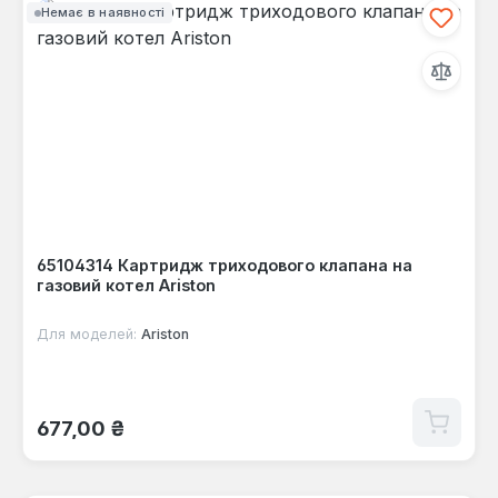
Немає в наявності
65104314 Картридж триходового клапана на
газовий котел Ariston
Для моделей:
Ariston
Звичайна ціна:
677,00 ₴