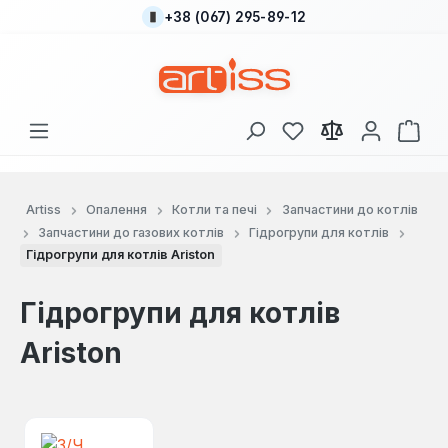
+38 (067) 295-89-12
Перейти до основного вмісту
У вас є 0 у списку
Кош
Artiss
Опалення
Котли та печі
Запчастини до котлів
Запчастини до газових котлів
Гідрогрупи для котлів
Гідрогрупи для котлів Ariston
Гідрогрупи для котлів
Ariston