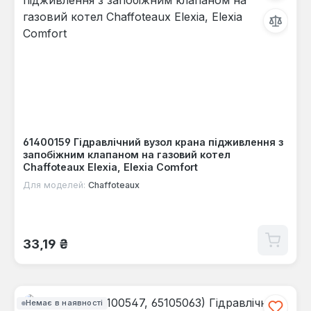
61400159 Гідравлічний вузол крана підживлення з
запобіжним клапаном на газовий котел
Chaffoteaux Elexia, Elexia Comfort
Для моделей:
Chaffoteaux
Звичайна ціна:
33,19 ₴
Немає в наявності