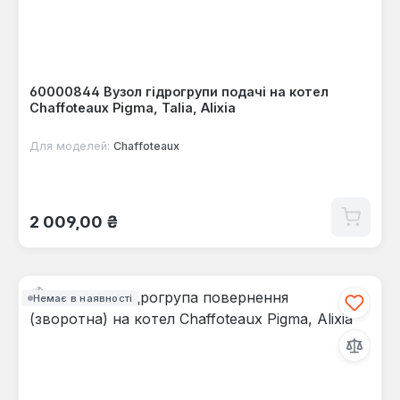
60000844 Вузол гідрогрупи подачі на котел
Chaffoteaux Pigma, Talia, Alixia
Для моделей:
Chaffoteaux
Звичайна ціна:
2 009,00 ₴
Немає в наявності