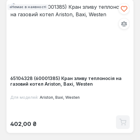
Немає в наявності
65104328 (60001385) Кран зливу теплоносія на
газовий котел Ariston, Baxi, Westen
Для моделей:
Ariston, Baxi, Westen
Звичайна ціна:
402,00 ₴