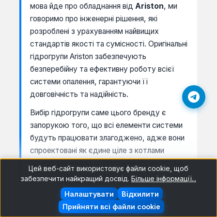
мова йде про обладнання від
Ariston
, ми
говоримо про інженерні рішення, які
розроблені з урахуванням найвищих
стандартів якості та сумісності. Оригінальні
гідрогрупи Ariston забезпечують
безперебійну та ефективну роботу всієї
системи опалення, гарантуючи її
довговічність та надійність.
Вибір гідрогрупи саме цього бренду є
запорукою того, що всі елементи системи
будуть працювати злагоджено, адже вони
спроектовані як єдине ціле з котлами
Ariston. Це мінімізує ризики несправностей,
Цей веб-сайт використовує файли cookie, щоб
підвищує енергоефективність та
забезпечити найкращий досвід.
Більше інформації...
забезпечує комфорт у вашому домі.
Налаштувати
Відхилити
Прийняти всі файли cookie
Інженерні особливості гідрогруп