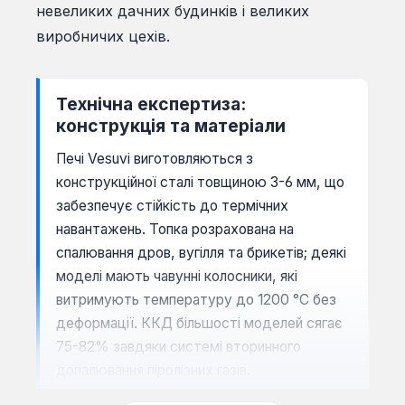
невеликих дачних будинків і великих
виробничих цехів.
Технічна експертиза:
конструкція та матеріали
Печі Vesuvi виготовляються з
конструкційної сталі товщиною 3-6 мм, що
забезпечує стійкість до термічних
навантажень. Топка розрахована на
спалювання дров, вугілля та брикетів; деякі
моделі мають чавунні колосники, які
витримують температуру до 1200 °C без
деформації. ККД більшості моделей сягає
75-82% завдяки системі вторинного
допалювання піролізних газів.