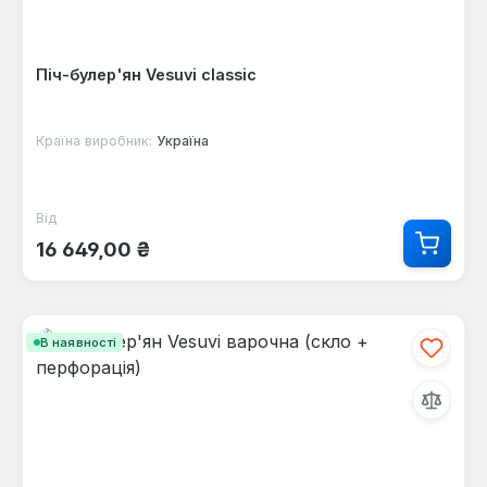
Піч-булер'ян Vesuvi classic
Країна виробник:
Україна
Від
Звичайна ціна:
16 649,00 ₴
В наявності