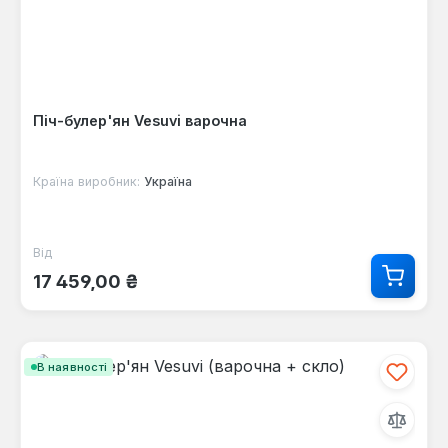
Піч-булер'ян Vesuvi варочна
Країна виробник:
Україна
Від
Звичайна ціна:
17 459,00 ₴
В наявності