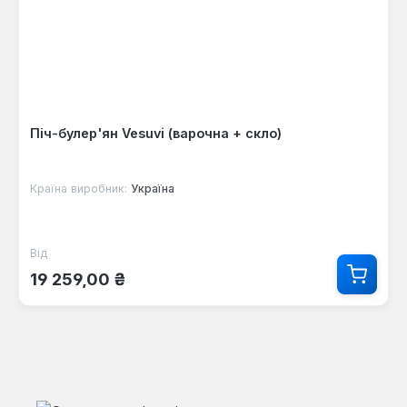
Піч-булер'ян Vesuvi (варочна + скло)
Країна виробник:
Україна
Від
Звичайна ціна:
19 259,00 ₴