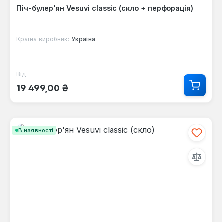
Піч-булер'ян Vesuvi classic (скло + перфорація)
Країна виробник:
Україна
Від
Звичайна ціна:
19 499,00 ₴
В наявності