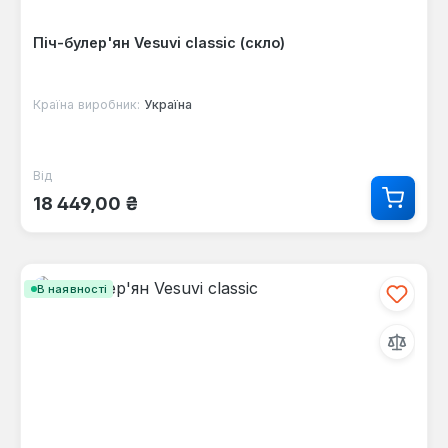
Піч-булер'ян Vesuvi classic (скло)
Країна виробник:
Україна
Від
Звичайна ціна:
18 449,00 ₴
В наявності