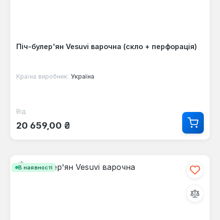
Піч-булер'ян Vesuvi варочна (скло + перфорація)
Країна виробник:
Україна
Від
Звичайна ціна:
20 659,00 ₴
В наявності