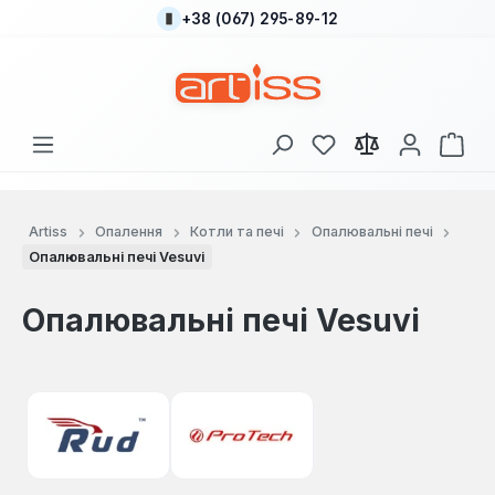
+38 (067) 295-89-12
Перейти до основного вмісту
У вас є 0 у списку
Кош
Artiss
Опалення
Котли та печі
Опалювальні печі
Опалювальні печі Vesuvi
Опалювальні печі Vesuvi