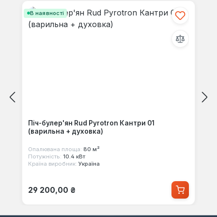
В наявності
Піч-булер'ян Rud Pyrotron Кантри 01
(варильна + духовка)
Опалювана площа:
80 м²
Потужність:
10.4 кВт
Країна виробник:
Україна
Звичайна ціна:
29 200,00 ₴