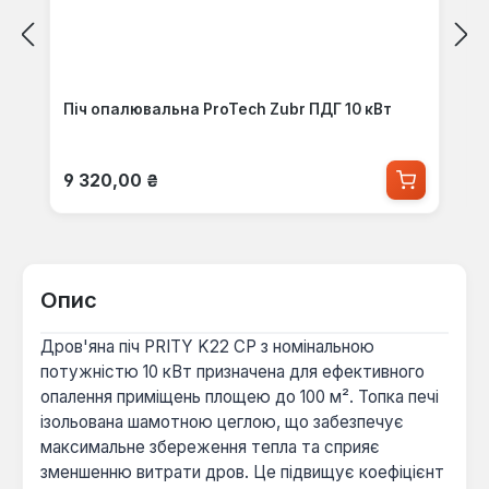
Піч опалювальна ProTech Zubr ПДГ 10 кВт
Звичайна ціна:
9 320,00 ₴
Опис
Дров'яна піч PRITY K22 CP з номінальною
потужністю 10 кВт призначена для ефективного
опалення приміщень площею до 100 м². Топка печі
ізольована шамотною цеглою, що забезпечує
максимальне збереження тепла та сприяє
зменшенню витрати дров. Це підвищує коефіцієнт