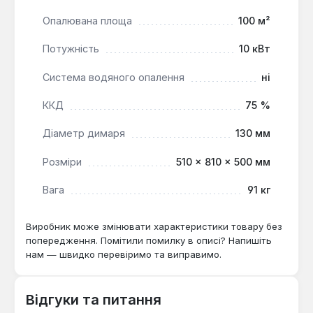
зменшують витрати дров.
Опалювана площа
100 м²
Додатковий акумулятор тепла:
Чавунний
верх печі накопичує тепло та віддає його
Потужність
10 кВт
поступово, підтримуючи комфортну
Система водяного опалення
ні
температуру.
Зручність експлуатації:
Додаткове топочне
ККД
75 %
вікно для розпалювання та відсік для дров
спрощують використання та зберігання.
Діаметр димаря
130 мм
Розміри
510 × 810 × 500 мм
Дров'яна піч PRITY K22 CP є практичним рішенням
для опалення приватних будинків, дач, майстерень
Вага
91 кг
або інших приміщень, де доступне тверде паливо.
Вона підходить для користувачів, які шукають
Виробник може змінювати характеристики товару без
надійний, економічний та функціональний
попередження. Помітили помилку в описі? Напишіть
опалювальний прилад з можливістю тривалого
нам — швидко перевіримо та виправимо.
горіння та ефективної тепловіддачі.
Відгуки та питання