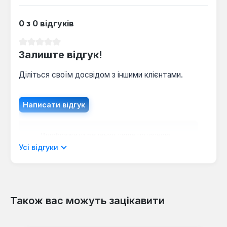
0 з 0 відгуків
Середня оцінка 0 з 5 зірок
Залиште відгук!
Діліться своїм досвідом з іншими клієнтами.
Написати відгук
Відображати рецензії лише поточною
мовою.
Усі відгуки
Також вас можуть зацікавити
Відгуків не знайдено. Поділіться
своїми знаннями з іншими.
Пропустити галерею продуктів