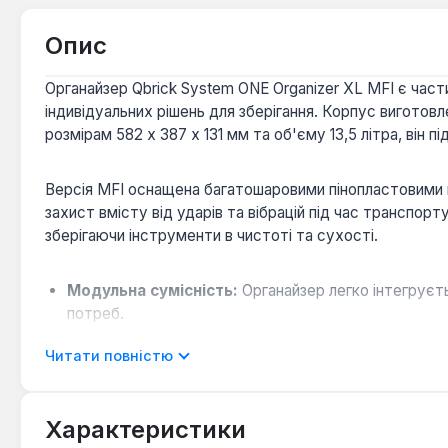
Опис
Органайзер Qbrick System ONE Organizer XL MFI є час
індивідуальних рішень для зберігання. Корпус виготовл
розмірам 582 x 387 x 131 мм та об'єму 13,5 літра, він п
Версія MFI оснащена багатошаровими пінопластовими вс
захист вмісту від ударів та вібрацій під час транспор
зберігаючи інструменти в чистоті та сухості.
Модульна сумісність:
Органайзер легко інтегруєт
потреб.
Надійний захист:
Багатошарові пінопластові вставк
Читати повністю
пошкодженню.
Захист від зовнішніх факторів:
Вбудована в кришк
майданчиках.
Характеристики
Міцність конструкції:
Корпус з високоякісного пла