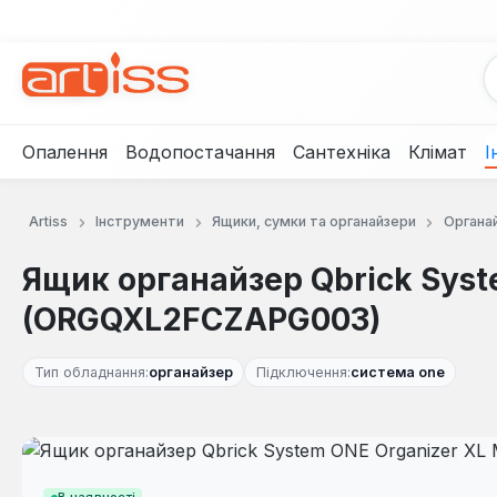
рейти до основного вмісту
Перейти до пошуку
Перейти до основної навігації
Опалення
Водопостачання
Сантехніка
Клімат
І
Artiss
Інструменти
Ящики, сумки та органайзери
Органа
Ящик органайзер Qbrick Syst
(ORGQXL2FCZAPG003)
Тип обладнання:
органайзер
Підключення:
система one
Пропустити галерею зображень