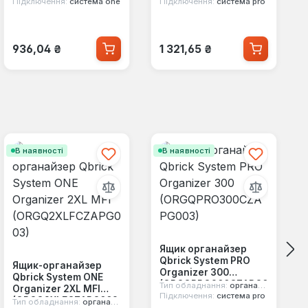
03)
Підключення:
система one
Підключення:
система pro
Звичайна ціна:
Звичайна ціна:
936,04 ₴
1 321,65 ₴
В наявності
В наявності
Ящик органайзер
Qbrick System PRO
Ящик-органайзер
Organizer 300
Qbrick System ONE
(ORGQPRO300CZAPG0
Тип обладнання:
органайзер
Organizer 2XL MFI
03)
Підключення:
система pro
(ORGQ2XLFCZAPG003
Тип обладнання:
органайзер