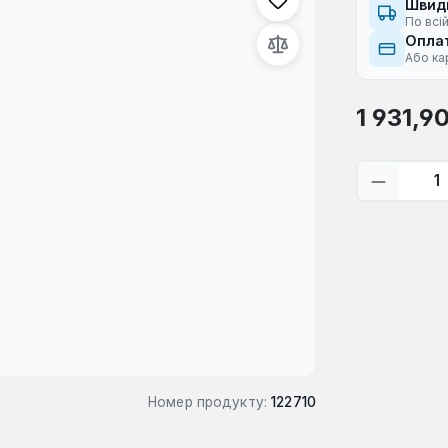
Швид
По всій
Оплат
Або ка
Звичайна ці
1 931,9
Кількіс
Номер продукту:
122710