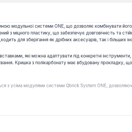
тиною модульної системи ONE, що дозволяє комбінувати його 
ений з міцного пластику, що забезпечує довговічність та сті
ідходить для зберігання як дрібних аксесуарів, так і більших і
тавками, які можна адаптувати під конкретні інструменти, в
тування. Кришка з полікарбонату має вбудовану прокладку, що
ься з усіма модулями системи Qbrick System ONE, дозволяючи
и забезпечують індивідуальне та безпечне зберігання ручних
у прокладка гарантує герметичність, захищаючи вміст від в
стику та кришка з полікарбонату забезпечують довговічність 