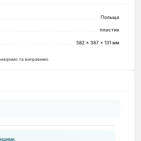
требують систематизованого та захищеного зберігання
Польща
для транспортування обладнання, забезпечуючи
пластик
582 × 387 × 131 мм
ревіримо та виправимо.
іншими.