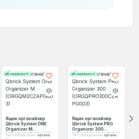
В наявності
В наявності
Ящик органайзер
Ящик органайзер
Qbrick System ONE
Qbrick System PRO
Organizer M
Organizer 300
(ORGQM2CZAPG003)
(ORGQPRO300CZAPG0
Тип обладнання:
органайзер
Тип обладнання:
органайзер