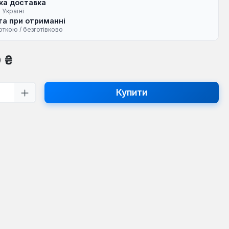
ка доставка
 Україні
а при отриманні
рткою / безготівково
на:
0 ₴
ть товару: Введіть потрібну кількість
Купити