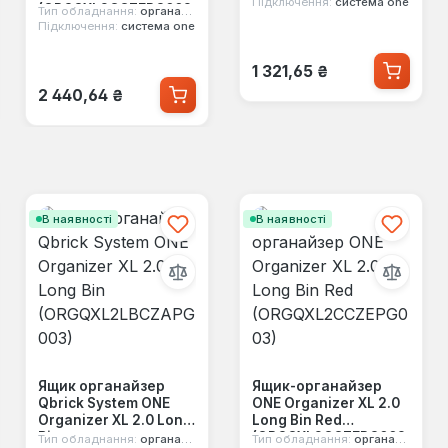
Підключення:
система one
(ORGQXL2CCZEPG003
Тип обладнання:
органайзер
)
Підключення:
система one
Звичайна ціна:
1 321,65 ₴
Звичайна ціна:
2 440,64 ₴
В наявності
В наявності
Ящик органайзер
Ящик-органайзер
Qbrick System ONE
ONE Organizer XL 2.0
Organizer XL 2.0 Long
Long Bin Red
Bin
(ORGQXL2CCZEPG003
Тип обладнання:
органайзер
Тип обладнання:
органайзер