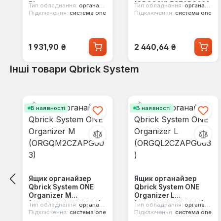
Bin
(ORGQ2XLFCZAPG003
Тип обладнання:
органайзер
Тип обладнання:
органайзер
(ORGQXL2LBCZAPG00
)
Підключення:
система one
Підключення:
система one
3)
Звичайна ціна:
Звичайна ціна:
1 931,90 ₴
2 440,64 ₴
Інші товари Qbrick System
Пропустити галерею продуктів
В наявності
В наявності
Ящик органайзер
Ящик органайзер
Qbrick System ONE
Qbrick System ONE
Organizer M
Organizer L
(ORGQM2CZAPG003)
(ORGQL2CZAPG003)
Тип обладнання:
органайзер
Тип обладнання:
органайзер
Підключення:
система one
Підключення:
система one