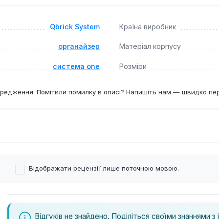
призначений для професіоналів та домашніх майстрів, які по
Qbrick System
Країна виробник
я на будівельних об'єктах, у майстернях, гаражах, а також 
органайзер
Матеріал корпусу
система one
Розміри
редження. Помітили помилку в описі? Напишіть нам — швидко пе
Відображати рецензії лише поточною мовою.
Відгуків не знайдено. Поділіться своїми знаннями з 