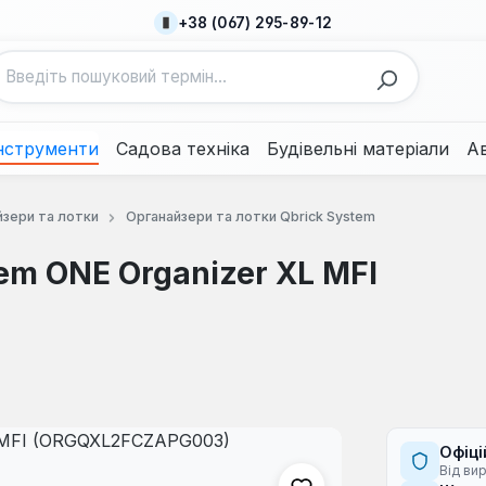
+38 (067) 295-89-12
нструменти
Садова техніка
Будівельні матеріали
А
йзери та лотки
Органайзери та лотки Qbrick System
em ONE Organizer XL MFI
Офіці
Від ви