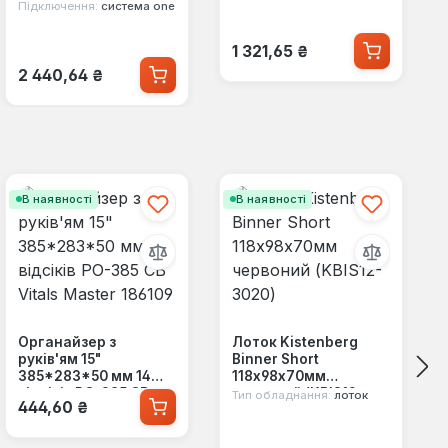
)
Підключення:
система one
Звичайна ціна:
1 321,65 ₴
Звичайна ціна:
2 440,64 ₴
В наявності
В наявності
Органайзер з
Лоток Kistenberg
руків'ям 15"
Binner Short
385*283*50 мм 14
118x98x70мм
відсіків PO-385 CB
червоний (KBIS12-
Тип обладнання:
лоток
Звичайна ціна:
444,60 ₴
Vitals Master 186109
3020)