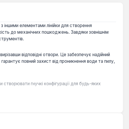
з іншими елементами лінійки для створення
йкість до механічних пошкоджень. Завдяки зовнішнім
нструментів.
ирізавши відповідні отвори. Це забезпечує надійний
 гарантує повний захист від проникнення води та пилу,
 створювати гнучкі конфігурації для будь-яких
 та електроінструментів, запобігаючи їх
ологи та пилу, що особливо важливо на будівельних
та стійкість до інтенсивної експлуатації.