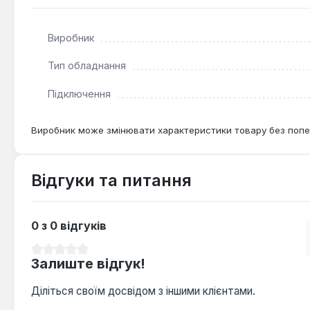
Ящик-органайзер Qbrick System ONE Organizer XL MFI 
Виробник
інструментів. Він ідеально підходить для використанн
порядок та легкий доступ до необхідних предметів.
Тип обладнання
Підключення
Виробник може змінювати характеристики товару без попе
Відгуки та питання
0 з 0 відгуків
Середня оцінка 0 з 5 зірок
Залиште відгук!
Діліться своїм досвідом з іншими клієнтами.