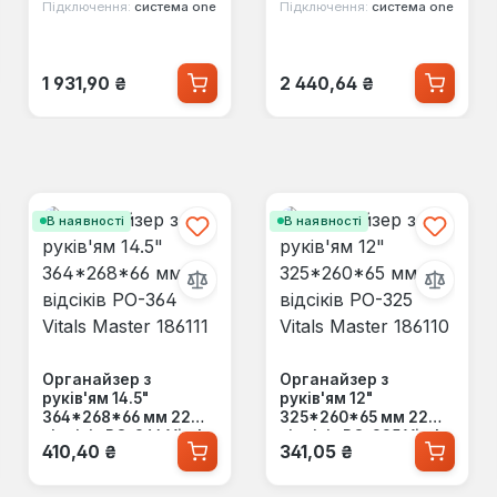
(ORGQXL2LBCZAPG00
)
Підключення:
система one
Підключення:
система one
3)
Звичайна ціна:
Звичайна ціна:
1 931,90 ₴
2 440,64 ₴
В наявності
В наявності
Органайзер з
Органайзер з
руків'ям 14.5"
руків'ям 12"
364*268*66 мм 22
325*260*65 мм 22
відсіків PO-364 Vitals
відсіків PO-325 Vitals
Звичайна ціна:
Звичайна ціна:
410,40 ₴
341,05 ₴
Master 186111
Master 186110