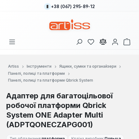
+38 (067) 295-89-12
Перейти до основного вмісту
У вас є 0 у списку
Кош
Artiss
Інструменти
Ящики, сумки та органайзери
Панелі, полиці та платформи
Панелі, полиці та платформи Qbrick System
Адаптер для багатоцільової
робочої платформи Qbrick
System ONE Adapter Multi
(ADPTQONECZAPG001)
Тип обладнання:
платформа
Країна виробник:
Польща