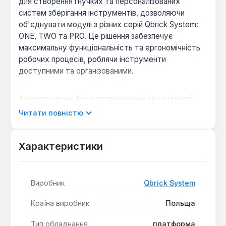
для створення гнучких та персоналізованих
систем зберігання інструментів, дозволяючи
об'єднувати модулі з різних серій Qbrick System:
ONE, TWO та PRO. Це рішення забезпечує
максимальну функціональність та ергономічність
робочих процесів, роблячи інструменти
доступними та організованими.
Адаптер може бути встановлений як на підлозі,
так і на стіні в майстерні, автомобілі або гаражі,
Читати повністю
слугуючи міцною монтажною платформою. Для
підвищення безпеки під час транспортування,
платформа оснащена чотирма сталевими
Характеристики
кронштейнами, призначеними для кріплення
ременів безпеки, що забезпечує стабільність
модулів. Конструкція адаптера виконана з
Виробник
Qbrick System
високоякісних матеріалів, включаючи поліамідні
конектори, що гарантують довговічність та
Країна виробник
Польща
стійкість до зношування.
Тип обладнання
платформа