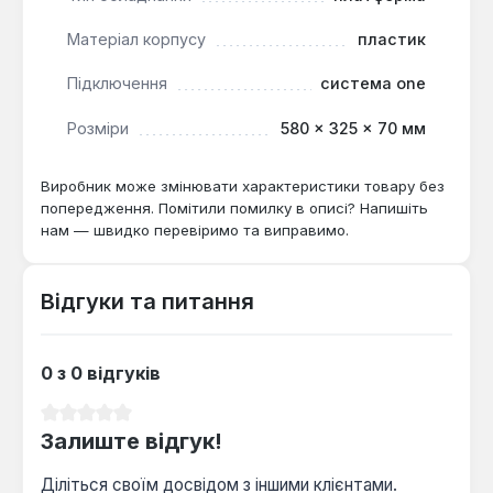
Універсальна сумісність:
Дозволяє
Матеріал корпусу
пластик
інтегрувати модулі з лінійок Qbrick System ONE,
Підключення
система one
TWO та PRO, створюючи єдину систему
зберігання.
Розміри
580 × 325 × 70 мм
Гнучкість монтажу:
Можливість
встановлення на підлозі (до 30 кг) або стіні (до
Виробник може змінювати характеристики товару без
12 кг) розширює варіанти організації робочого
попередження. Помітили помилку в описі? Напишіть
простору.
нам — швидко перевіримо та виправимо.
Надійна фіксація:
Чотири сталеві кронштейни
для ременів безпеки забезпечують стабільне
та безпечне транспортування
Відгуки та питання
інструментальних модулів.
Посилена конструкція:
Виготовлення з міцних
0 з 0 відгуків
матеріалів гарантує довговічність та стійкість
до інтенсивного використання в професійних
Середня оцінка 0 з 5 зірок
умовах.
Залиште відгук!
Діліться своїм досвідом з іншими клієнтами.
Цей мультиадаптер є оптимальним вибором для