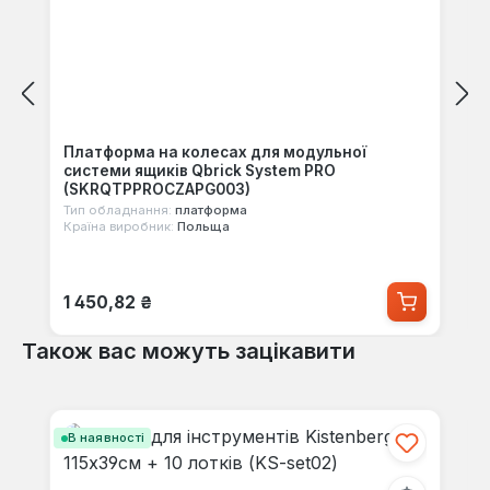
Платформа на колесах для модульної
системи ящиків Qbrick System PRO
(SKRQTPPROCZAPG003)
Тип обладнання:
платформа
Країна виробник:
Польща
Звичайна ціна:
1 450,82 ₴
Також вас можуть зацікавити
Пропустити галерею продуктів
В наявності