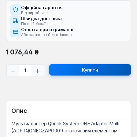
Офіційна гарантія
Від виробника
Швидка доставка
По всій Україні
Оплата при отриманні
Або карткою / безготівково
Звичайна ціна:
1 076,44 ₴
Кількість товару: Введіть потрібну кі
Купити
Опис
Мультиадаптер Qbrick System ONE Adapter Multi
(ADPTQONECZAPG001) є ключовим елементом