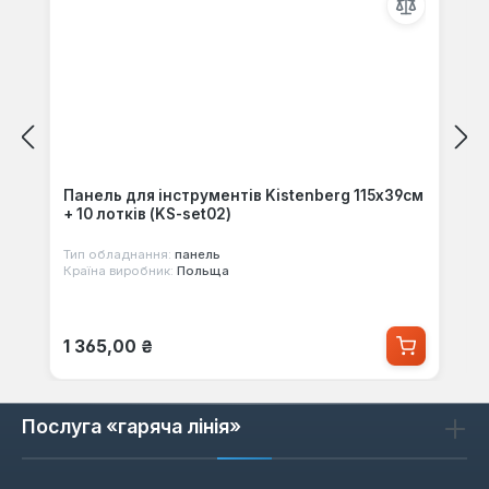
Панель для інструментів Kistenberg 115х39см
+ 10 лотків (KS-set02)
Тип обладнання:
панель
Країна виробник:
Польща
Звичайна ціна:
1 365,00 ₴
Послуга «гаряча лінія»