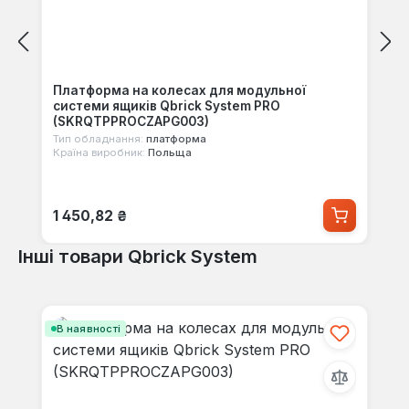
Платформа на колесах для модульної
системи ящиків Qbrick System PRO
(SKRQTPPROCZAPG003)
Тип обладнання:
платформа
Країна виробник:
Польща
Звичайна ціна:
1 450,82 ₴
Інші товари Qbrick System
Пропустити галерею продуктів
В наявності