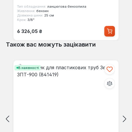
Тип обладнання:
ланцюгова бензопила
Живлення:
бензин
Довжина шини:
25 см
Крок:
3/8"
Звичайна ціна:
6 326,05 ₴
Також вас можуть зацікавити
Пропустити галерею продуктів
В наявності