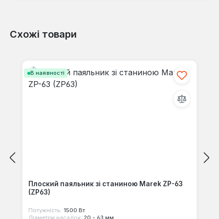
Схожі товари
Відгуків не знайдено. Поділіться
своїми знаннями з іншими.
Пропустити галерею продуктів
В наявності
Плоский паяльник зі станиною Marek ZP-63
(ZP63)
Потужність:
1500 Вт
Діаметри насадок:
20 - 63 мм