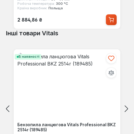
Робоча температура:
300 °С
Країна виробник:
Польща
Звичайна ціна:
2 884,86 ₴
Інші товари Vitals
Пропустити галерею продуктів
В наявності
Бензопила ланцюгова Vitals Professional BKZ
2514r (189485)