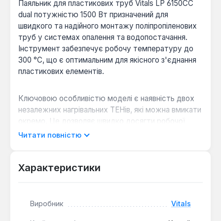
Паяльник для пластикових труб Vitals LP 6150CC
dual потужністю 1500 Вт призначений для
швидкого та надійного монтажу поліпропіленових
труб у системах опалення та водопостачання.
Інструмент забезпечує робочу температуру до
300 °С, що є оптимальним для якісного з'єднання
пластикових елементів.
Ключовою особливістю моделі є наявність двох
незалежних нагрівальних ТЕНів, які можна вмикати
окремо. Це дозволяє швидко досягти робочої
температури або підтримувати її стабільно в
Читати повністю
умовах знижених температур. Точне
налаштування температури здійснюється за
допомогою терморегулятора, розташованого на
Характеристики
корпусі. У комплект постачання входять 6
насадок діаметром від 20 до 63 мм, виготовлених
з двошарового тефлону, що запобігає прилипанню
Виробник
Vitals
пластику та забезпечує якісне спаювання.