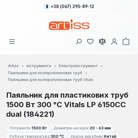
+38 (067) 295-89-12
Перейти до основного вмісту
У вас є 0 у списку
Кош
Artiss
Інструменти
Електроінструмент
Паяльники для поліпропіленових труб
Паяльники для поліпропіленових труб Vitals
Паяльник для пластикових труб
1500 Вт 300 °С Vitals LP 6150CC
dual (184221)
Потужність:
1500 Вт
Діаметри насадок:
20 - 63 мм
Робоча температура:
300 °С
Країна виробник:
Китай