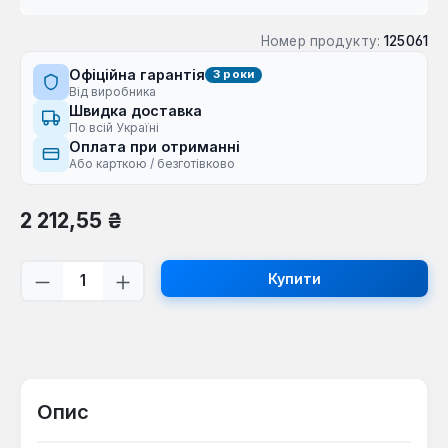
Номер продукту:
125061
Офіційна гарантія
3 роки
Від виробника
Швидка доставка
По всій Україні
Оплата при отриманні
Або карткою / безготівково
Звичайна ціна:
2 212,55 ₴
Кількість товару: Введіть потрібну кі
Купити
Опис