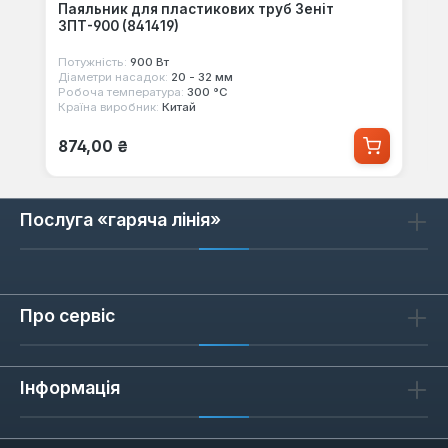
Паяльник для пластикових труб Зеніт
ЗПТ-900 (841419)
Потужність:
900 Вт
Діаметри насадок:
20 - 32 мм
Робоча температура:
300 °С
Країна виробник:
Китай
Звичайна ціна:
874,00 ₴
Послуга «гаряча лінія»
Про сервіс
Інформація