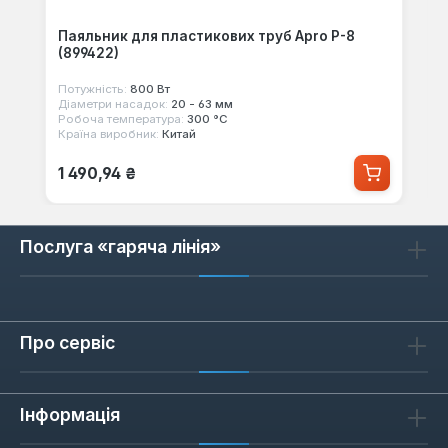
Паяльник для пластикових труб Apro P-8
(899422)
Потужність:
800 Вт
Діаметри насадок:
20 - 63 мм
Робоча температура:
300 °С
Країна виробник:
Китай
Звичайна ціна:
1 490,94 ₴
Послуга «гаряча лінія»
Про сервіс
Інформація