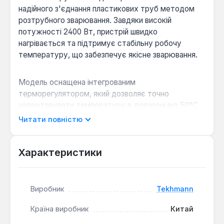
надійного з'єднання пластикових труб методом
розтрубного зварювання. Завдяки високій
потужності 2400 Вт, пристрій швидко
нагрівається та підтримує стабільну робочу
температуру, що забезпечує якісне зварювання.
Модель оснащена інтегрованим
терморегулятором, який дозволяє точно
налаштовувати температуру в діапазоні від 50°C
до 300°C, що є критично важливим для роботи з
Читати повністю
різними типами пластикових матеріалів. У
комплект входять шість змінних насадок
діаметром від 20 мм до 63 мм, що робить
Характеристики
паяльник універсальним для широкого спектру
труб. Для зручного зберігання та транспортування
інструмент поставляється у міцному металевому
Виробник
Tekhmann
кейсі разом з усіма аксесуарами.
Країна виробник
Китай