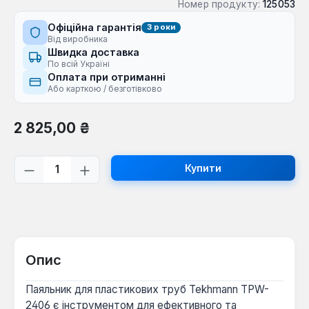
Номер продукту:
125053
Офіційна гарантія
3 роки
Від виробника
Швидка доставка
По всій Україні
Оплата при отриманні
Або карткою / безготівково
Звичайна ціна:
2 825,00 ₴
Кількість товару: Введіть потрібну кі
Купити
Опис
Паяльник для пластикових труб Tekhmann TPW-
2406 є інструментом для ефективного та