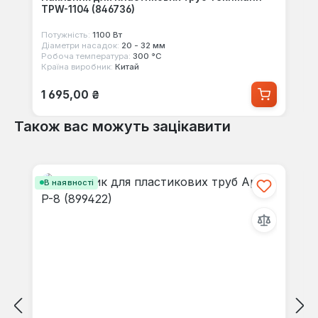
TPW-1104 (846736)
Потужність:
1100 Вт
Діаметри насадок:
20 - 32 мм
Робоча температура:
300 °С
Країна виробник:
Китай
Звичайна ціна:
1 695,00 ₴
Також вас можуть зацікавити
Пропустити галерею продуктів
В наявності