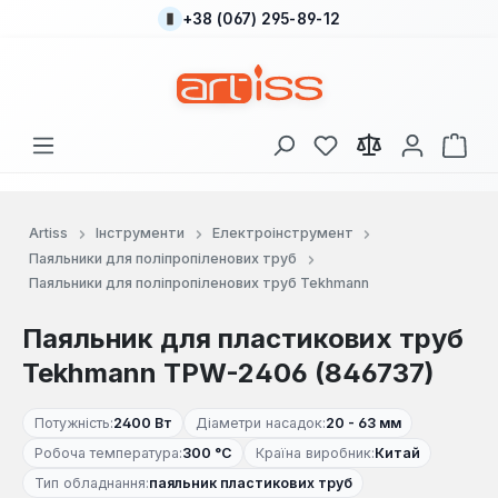
+38 (067) 295-89-12
Перейти до основного вмісту
У вас є 0 у списку
Кош
Artiss
Інструменти
Електроінструмент
Паяльники для поліпропіленових труб
Паяльники для поліпропіленових труб Tekhmann
Паяльник для пластикових труб
Tekhmann TPW-2406 (846737)
Потужність:
2400 Вт
Діаметри насадок:
20 - 63 мм
Робоча температура:
300 °С
Країна виробник:
Китай
Тип обладнання:
паяльник пластикових труб