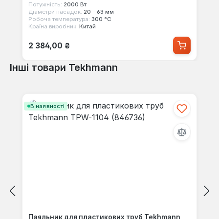
Потужність:
2000 Вт
Діаметри насадок:
20 - 63 мм
Робоча температура:
300 °С
Країна виробник:
Китай
Звичайна ціна:
2 384,00 ₴
Інші товари Tekhmann
Пропустити галерею продуктів
В наявності
Паяльник для пластикових труб Tekhmann