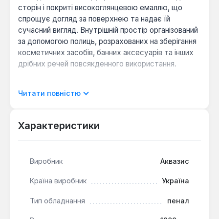
сторін і покриті високоглянцевою емаллю, що
спрощує догляд за поверхнею та надає їй
сучасний вигляд. Внутрішній простір організований
за допомогою полиць, розрахованих на зберігання
косметичних засобів, банних аксесуарів та інших
дрібних речей повсякденного використання.
Місткість та організація:
Наявність
Читати повністю
вбудованого кошика для білизни дозволяє
зберігати брудну білизну окремо, що особливо
Характеристики
зручно в сімейному користуванні.
Ергономіка та доступ:
Ліве розташування
фасаду враховує планування приміщення,
забезпечуючи зручний підхід та відкриття
Виробник
Аквазис
дверцят.
Країна виробник
Україна
Експлуатаційна стійкість:
Використання
ламінованих плит та якісного фарбування
Тип обладнання
пенал
фасадів забезпечує захист від пари та
випадкових бризок, характерних для ванних