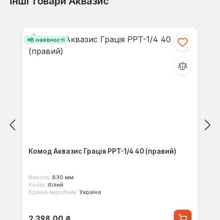
Інші товари Аквазис
Відгуків не знайдено. Поділіться
своїми знаннями з іншими.
Пропустити галерею продуктів
В наявності
Комод Аквазис Грація PPT-1/4 40 (правий)
Висота:
830 мм
Колір:
білий
Країна виробник:
Україна
Звичайна ціна:
2 398,00 ₴