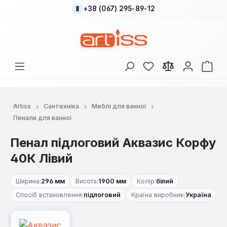
+38 (067) 295-89-12
Перейти до основного вмісту
У вас є 0 у списку
Кош
Artiss
Сантехніка
Меблі для ванної
Пенали для ванної
Пенал підлоговий Аквазис Корфу
40К Лівий
Ширина:
296 мм
Висота:
1900 мм
Колір:
білий
Спосіб встановлення:
підлоговий
Країна виробник:
Україна