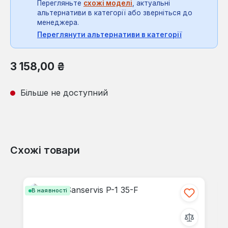
Перегляньте
схожі моделі
, актуальні
альтернативи в категорії або зверніться до
менеджера.
Переглянути альтернативи в категорії
Звичайна ціна:
3 158,00 ₴
Більше не доступний
Схожі товари
Пропустити галерею продуктів
В наявності