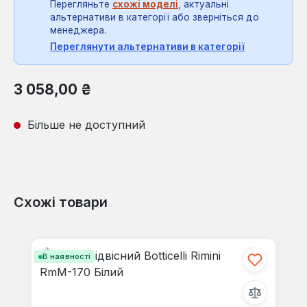
Перегляньте
схожі моделі
, актуальні
альтернативи в категорії або зверніться до
менеджера.
Переглянути альтернативи в категорії
Звичайна ціна:
3 058,00 ₴
Більше не доступний
Схожі товари
Пропустити галерею продуктів
В наявності