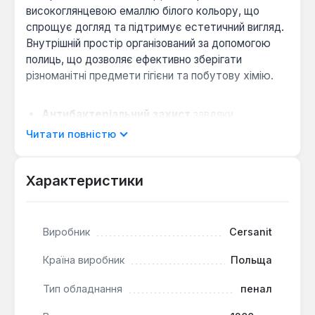
високоглянцевою емаллю білого кольору, що
спрощує догляд та підтримує естетичний вигляд.
Внутрішній простір організований за допомогою
полиць, що дозволяє ефективно зберігати
різноманітні предмети гігієни та побутову хімію.
Антибактеріальний захист
завдяки
технології Pure Silver Project з активним
Читати повністю
компонентом Silverit пригнічує розвиток
мікроорганізмів на поверхнях.
Характеристики
Підвісне кріплення
дозволяє встановити
пенал на оптимальній висоті, звільняючи простір
під ним для зручного прибирання.
Виробник
Cersanit
Висока стійкість покриття
з іонами срібла
зберігає свої властивості тривалий час, що
Країна виробник
Польща
робить меблі гігієнічним рішенням для ванної
кімнати.
Тип обладнання
пенал