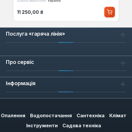
Країна виробник:
Україна
Звичайна ціна:
11 250,00 ₴
Послуга «гаряча лінія»
Про сервіс
Інформація
Опалення
Водопостачання
Сантехніка
Клімат
Інструменти
Садова техніка