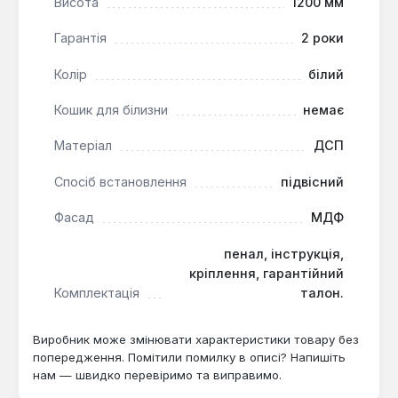
Висота
1200 мм
Пенал серії PURE від Cersanit призначений для
організації простору в ванній кімнаті. Він підходить
Гарантія
2 роки
для сімейного використання, де важливий
підвищений рівень гігієни та довговічність меблів у
Колір
білий
умовах підвищеної вологості.
Кошик для білизни
немає
Матеріал
ДСП
Спосіб встановлення
підвісний
Фасад
МДФ
пенал, інструкція,
кріплення, гарантійний
Комплектація
талон.
Виробник може змінювати характеристики товару без
попередження. Помітили помилку в описі? Напишіть
нам — швидко перевіримо та виправимо.