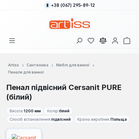
+38 (067) 295-89-12
Перейти до основного вмісту
У вас є 0 у списку
Кош
Artiss
Сантехніка
Меблі для ванної
Пенали для ванної
Пенал підвісний Cersanit PURE
(білий)
Висота:
1200 мм
Колір:
білий
Спосіб встановлення:
підвісний
Країна виробник:
Польща