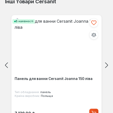
Інші товари Cersanit
Відгуків не знайдено. Поділіться
своїми знаннями з іншими.
Пропустити галерею продуктів
В наявності
Панель для ванни Cersanit Joanna 150 ліва
Тип обладнання:
панель
Країна виробник:
Польща
Звичайна ціна: