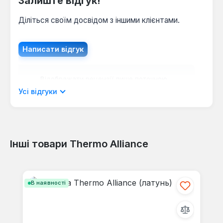
Залиште відгук!
Діліться своїм досвідом з іншими клієнтами.
Написати відгук
Відображати рецензії лише поточною
мовою.
Усі відгуки
Інші товари Thermo Alliance
Відгуків не знайдено. Поділіться
своїми знаннями з іншими.
Пропустити галерею продуктів
В наявності