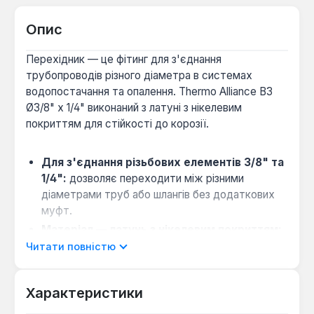
Опис
Перехідник — це фітинг для з'єднання
трубопроводів різного діаметра в системах
водопостачання та опалення. Thermo Alliance ВЗ
Ø3/8" х 1/4" виконаний з латуні з нікелевим
покриттям для стійкості до корозії.
Для з'єднання різьбових елементів 3/8" та
1/4":
дозволяє переходити між різними
діаметрами труб або шлангів без додаткових
муфт.
Матеріал — латунь з нікелевим покриттям:
забезпечує стійкість до вологи та механічних
Читати повністю
навантажень, підходить для систем з тиском
до 10 бар.
Характеристики
Виробництво — Китай:
стандартна якість для
бюджетних сантехнічних рішень.