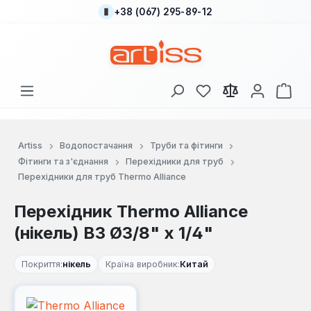
+38 (067) 295-89-12
Перейти до основного вмісту
У вас є 0 у списку
Кош
Artiss
Водопостачання
Труби та фітинги
Фітинги та з'єднання
Перехідники для труб
Перехідники для труб Thermo Alliance
Перехідник Thermo Alliance
(нікель) ВЗ Ø3/8" х 1/4"
Покриття:
нікель
Країна виробник:
Китай