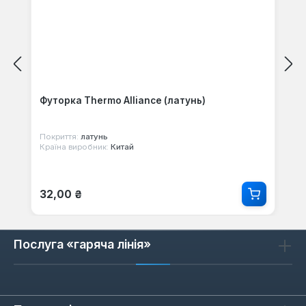
Футорка Thermo Alliance (латунь)
Покриття:
латунь
Країна виробник:
Китай
Звичайна ціна:
32,00 ₴
Послуга «гаряча лінія»