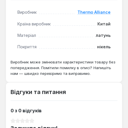
Виробник
Thermo Alliance
Підходить для підключення змішувачів, фільтрів,
манометрів та інших пристроїв з різьбою 3/8" або
Країна виробник
Китай
1/4". Гарантія 1 рік, доставка по Україні.
Матеріал
латунь
Покриття
нікель
Виробник може змінювати характеристики товару без
попередження. Помітили помилку в описі? Напишіть
нам — швидко перевіримо та виправимо.
Відгуки та питання
0 з 0 відгуків
Середня оцінка 0 з 5 зірок