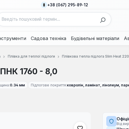
+38 (067) 295-89-12
нструменти
Садова техніка
Будівельні матеріали
А
а
Плівка для теплої підлоги
Плівкова тепла підлога Slim Heat 22
ПНК 1760 - 8,0
щина:
0.34 мм
Підлогове покриття:
ковролін, ламінат, лінолеум, пар
Офіці
Від ви