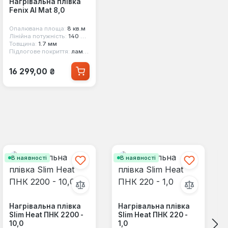
Нагрівальна плівка
Fenix Al Mat 8,0
Опалювана площа:
8 кв.м
Лінійна потужність:
140 Вт/кв.м
Товщина:
1.7 мм
Підлогове покриття:
ламінат
Звичайна ціна:
16 299,00 ₴
В наявності
В наявності
Нагрівальна плівка
Нагрівальна плівка
Slim Heat ПНК 2200 -
Slim Heat ПНК 220 -
10,0
1,0