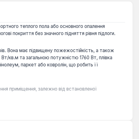
мфортного теплого пола або основного опалення
гові покриття без значного підняття рівня підлоги.
грів. Вона має підвищену пожежостійкість, а також
 Вт/кв.м та загальною потужністю 1760 Вт, плівка
лінолеум, паркет або ковролін, що робить її
ення приміщення, залежно від встановленої
 рішенням для різних інтер'єрів.
 при ремонтних роботах.
рияє комфортному мікроклімату.
 та довговічну експлуатацію.