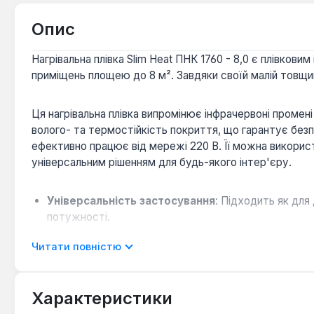
Опис
Нагрівальна плівка Slim Heat ПНК 1760 - 8,0 є плівко
приміщень площею до 8 м². Завдяки своїй малій товщині 
Ця нагрівальна плівка випромінює інфрачервоні промен
волого- та термостійкість покриття, що гарантує безп
ефективно працює від мережі 220 В. Її можна використов
універсальним рішенням для будь-якого інтер'єру.
Універсальність застосування
: Підходить як для
потужності.
Сумісність з покриттями
: Можливість використанн
Читати повністю
Мала товщина
: Завдяки товщині всього 0.34 мм, п
Інфрачервоний обігрів
: Випромінювання інфрачерв
Надійність та безпека
: Підвищена пожежостійкіст
Характеристики