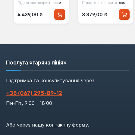
Підлогове покриття:
ламінат
Підлогове покриття:
ламінат
Звичайна ціна:
Звичайна ціна:
4 439,00 ₴
3 379,00 ₴
Послуга «гаряча лінія»
Підтримка та консультування через:
+38 (067) 295‑89‑12
Пн-Пт, 9:00 - 18:00
Або через нашу
контактну форму
.