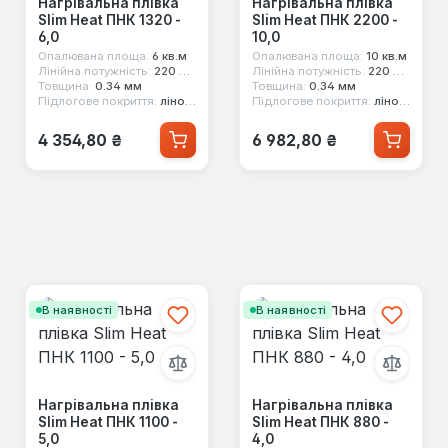
Нагрівальна плівка
Нагрівальна плівка
Slim Heat ПНК 1320 -
Slim Heat ПНК 2200 -
6,0
10,0
Опалювана площа:
6 кв.м
Опалювана площа:
10 кв.м
Лінійна потужність:
220 Вт/кв.м
Лінійна потужність:
220 Вт/кв.м
Товщина:
0.34 мм
Товщина:
0.34 мм
Підлогове покриття:
лінолеум, ковролін, ламінат, паркет
Підлогове покриття:
лінолеум, ковролін, ламінат, паркет
Звичайна ціна:
Звичайна ціна:
4 354,80 ₴
6 982,80 ₴
В наявності
В наявності
Нагрівальна плівка
Нагрівальна плівка
Slim Heat ПНК 1100 -
Slim Heat ПНК 880 -
5,0
4,0