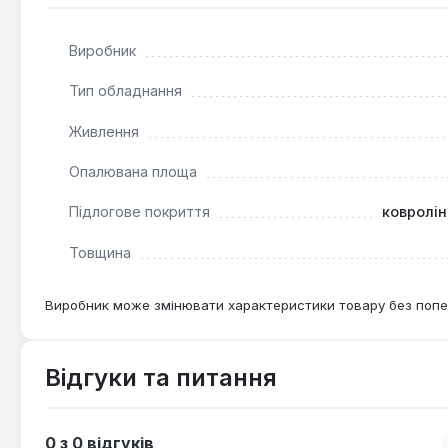
Нагрівальна плівка Slim Heat ПНК 1760 - 8,0 є ефектив
рівномірний розподіл тепла. Вона особливо актуальна 
Виробник
без капітального ремонту стяжки.
Тип обладнання
Живлення
Опалювана площа
Підлогове покриття
ковролін
Товщина
Виробник може змінювати характеристики товару без попе
Відгуки та питання
0 з 0 відгуків