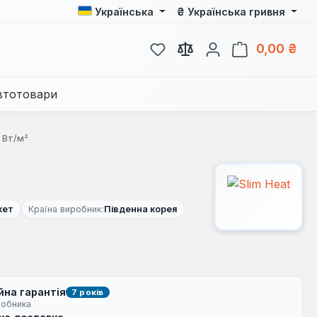
₴
Українська
Українська гривня
У вас є 0 у списку бажань
Кош
0,00 ₴
втотовари
0 Вт/м²
кет
Країна виробник:
Південна корея
йна гарантія
7 років
робника