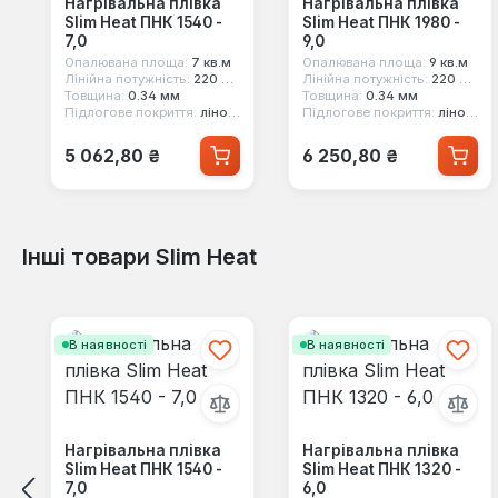
Нагрівальна плівка
Нагрівальна плівка
Slim Heat ПНК 1540 -
Slim Heat ПНК 1980 -
7,0
9,0
Опалювана площа:
7 кв.м
Опалювана площа:
9 кв.м
Лінійна потужність:
220 Вт/кв.м
Лінійна потужність:
220 Вт/кв.м
Товщина:
0.34 мм
Товщина:
0.34 мм
Підлогове покриття:
лінолеум, ковролін, ламінат, паркет
Підлогове покриття:
лінолеум, ковролін, ламінат, паркет
Звичайна ціна:
Звичайна ціна:
5 062,80 ₴
6 250,80 ₴
Інші товари Slim Heat
Пропустити галерею продуктів
В наявності
В наявності
Нагрівальна плівка
Нагрівальна плівка
Slim Heat ПНК 1540 -
Slim Heat ПНК 1320 -
7,0
6,0