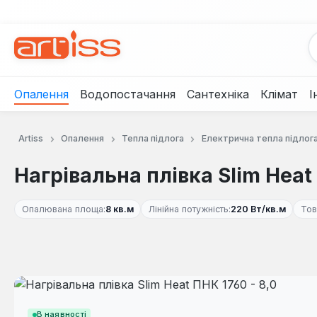
рейти до основного вмісту
Перейти до пошуку
Перейти до основної навігації
Опалення
Водопостачання
Сантехніка
Клімат
І
Artiss
Опалення
Тепла підлога
Електрична тепла підлог
Нагрівальна плівка Slim Heat 
Опалювана площа:
8 кв.м
Лінійна потужність:
220 Вт/кв.м
Тов
Пропустити галерею зображень
В наявності