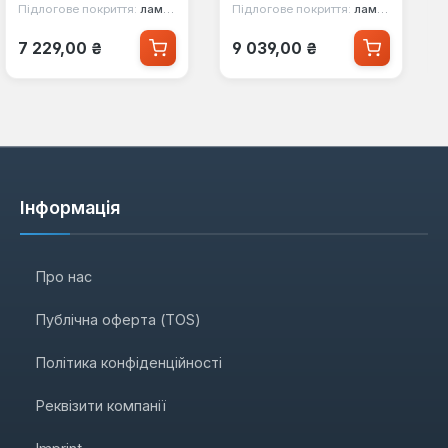
Підлогове покриття:
ламінат
Підлогове покриття:
ламінат
Звичайна ціна:
Звичайна ціна:
7 229,00 ₴
9 039,00 ₴
Інформація
Про нас
Публічна оферта (TOS)
Політика конфіденційності
Реквізити компанії