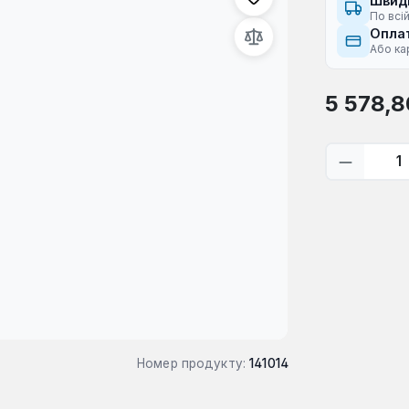
Швид
По всій
Оплат
Або ка
Звичайна ці
5 578,8
Кількіс
Номер продукту:
141014