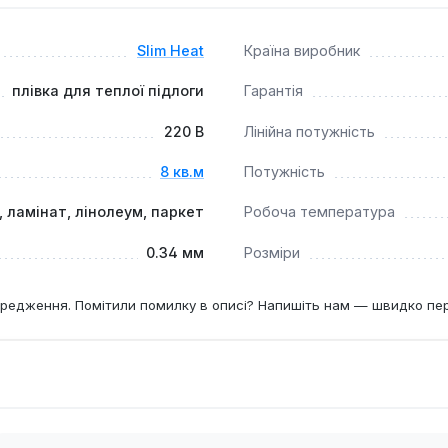
ним рішенням для обігріву житлових кімнат, дитячих, спалень
для об'єктів, де важливо зберегти мінімальну товщину підлог
Slim Heat
Країна виробник
плівка для теплої підлоги
Гарантія
220 В
Лінійна потужність
8 кв.м
Потужність
, ламінат, лінолеум, паркет
Робоча температура
0.34 мм
Розміри
редження. Помітили помилку в описі? Напишіть нам — швидко пе