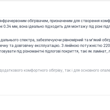
вим інфрачервоним обігрівачем, призначеним для створення ко
0.34 мм, вона ідеально підходить для монтажу під різні підло
і дальнього спектра, забезпечуючи рівномірний та м'який обі
ечну та довговічну експлуатацію. З лінійною потужністю 220
увати під різноманітні підлогові покриття, такі як ламінат, 
 додаткового комфортного обігріву, так і для основного опал
я під ламінат, лінолеум, паркет та ковролін робить її гнучким
лівка не вимагає значного підняття рівня підлоги, що важливо
оних променів забезпечує м'яке та рівномірне тепло, що сп
ь, волого- та термостійкість покриття гарантують безпечну