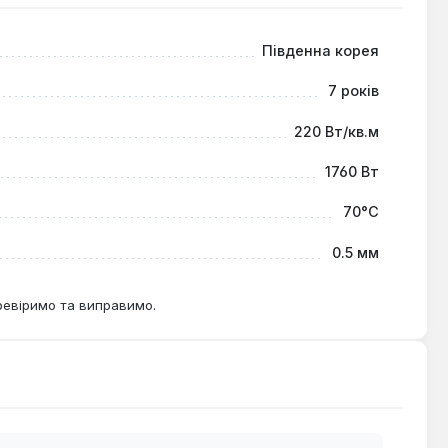
, а також офісних приміщень, де потрібен швидкий та
ової конструкції або при оновленні існуючого покриття
Південна корея
7 років
220 Вт/кв.м
1760 Вт
70°С
0.5 мм
ревіримо та виправимо.