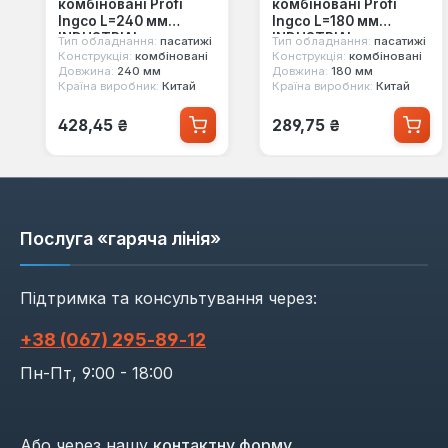
комбіновані Profi
комбіновані Profi
Ingco L=240 мм
Ingco L=180 мм
INDUSTRIAL
INDUSTRIAL
Тип обладнання:
пасатижі
Тип обладнання:
пасатижі
(HHCP28240)
(HHCP28180)
Конструкція:
комбіновані
Конструкція:
комбіновані
Довжина:
240 мм
Довжина:
180 мм
Країна виробник:
Китай
Країна виробник:
Китай
Звичайна ціна:
Звичайна ціна:
428,45 ₴
289,75 ₴
Послуга «гаряча лінія»
Підтримка та консультування через:
+38 (067) 295‑89‑12
Пн-Пт, 9:00 - 18:00
Або через нашу
контактну форму
.