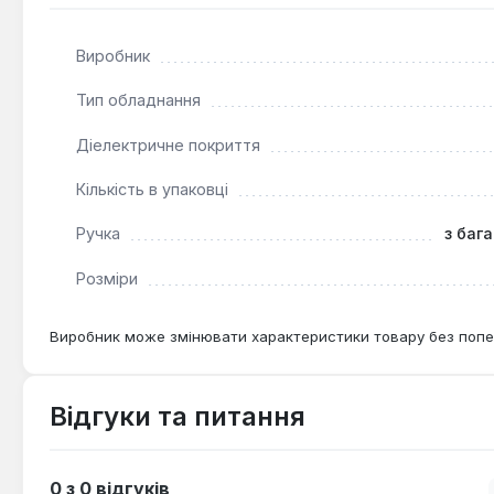
Надійні матеріали:
Виготовлення з кованої та зага
Ергономічний дизайн:
Багатокомпонентні ручки та
Виробник
Тип обладнання
Пасатижі комбіновані Knipex L=180 мм (03 02 180) є н
домашньому господарстві. Вони підходять для широкого
Діелектричне покриття
Кількість в упаковці
Ручка
з баг
Розміри
Виробник може змінювати характеристики товару без попе
Відгуки та питання
0 з 0 відгуків