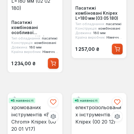
Пасатижі
комбіновані Knipex
L=180 мм (03 05 180)
Пасатижі
Тип обладнання:
пасатижі
комбіновані
Конструкція:
комбіновані
особливої
Довжина:
180 мм
потужності Knipex
Країна виробник:
Німеччина
Тип обладнання:
пасатижі
L=180 мм (02 02 180)
Конструкція:
комбіновані
Звичайна ціна:
Довжина:
180 мм
1 257,00 ₴
Країна виробник:
Німеччина
Звичайна ціна:
1 234,00 ₴
В наявності
В наявності