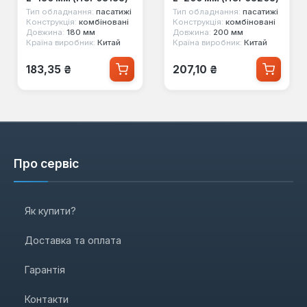
Тип обладнання:
пасатижі
Тип обладнання:
пасатижі
Конструкція:
комбіновані
Конструкція:
комбіновані
Довжина:
180 мм
Довжина:
200 мм
Країна виробник:
Китай
Країна виробник:
Китай
Звичайна ціна:
Звичайна ціна:
183,35 ₴
207,10 ₴
Про сервіс
Як купити?
Доставка та оплата
Гарантія
Контакти