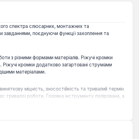
окого спектра слюсарних, монтажних та
и завданнями, поєднуючи функції захоплення та
боти з різними формами матеріалів. Ріжучі кромки
лі. Ріжучі кромки додатково загартовані струмами
рдішими матеріалами.
 виняткову міцність, зносостійкість та тривалий термін
ас тривалої роботи. Головка інструменту полірована, а
дого дроту та кабелів.
вговічність та ефективність при роботі з твердими