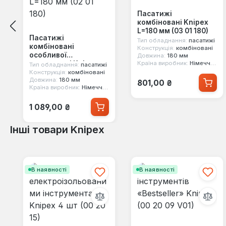
Пасатижі
комбіновані Knipex
L=180 мм (03 01 180)
Пасатижі
Тип обладнання:
пасатижі
комбіновані
Конструкція:
комбіновані
особливої
Довжина:
180 мм
потужності Knipex
Країна виробник:
Німеччина
Тип обладнання:
пасатижі
L=180 мм (02 01 180)
Конструкція:
комбіновані
Звичайна ціна:
Довжина:
180 мм
801,00 ₴
Країна виробник:
Німеччина
Звичайна ціна:
1 089,00 ₴
Інші товари Knipex
Пропустити галерею продуктів
В наявності
В наявності