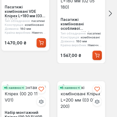
Пасатижі
комбіновані VDE
Knipex L=180 мм (03
Пасатижі
06 180)
Тип обладнання:
пасатижі
комбіновані
Конструкція:
комбіновані
особливої
Довжина:
180 мм
потужності Knipex
Країна виробник:
Німеччина
Тип обладнання:
пасатижі
L=180 мм (02 05 180)
Конструкція:
комбіновані
Звичайна ціна:
Довжина:
180 мм
1 470,00 ₴
Країна виробник:
Німеччина
Звичайна ціна:
1 567,00 ₴
В наявності
В наявності
Набір монтажний