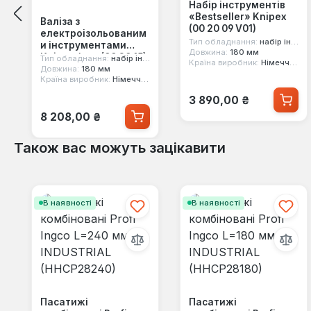
Набір інструментів
«Bestseller» Knipex
Валіза з
(00 20 09 V01)
електроізольованим
Тип обладнання:
набір інструментів
и інструментами
Довжина:
180 мм
Knipex 4 шт (00 20 15)
Тип обладнання:
набір інструментів
Країна виробник:
Німеччина
Довжина:
180 мм
Країна виробник:
Німеччина
Звичайна ціна:
3 890,00 ₴
Звичайна ціна:
8 208,00 ₴
Також вас можуть зацікавити
Пропустити галерею продуктів
В наявності
В наявності
Пасатижі
Пасатижі