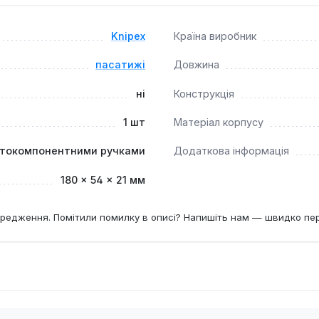
ртованої в маслі інструментальної сталі гарантує виняткову 
 оптимальна довжина 180 мм забезпечують комфортний та на
Knipex
Країна виробник
пасатижі
Довжина
езамінним інструментом для професійних електриків, механікі
 спектра завдань, де потрібна точність, надійність та уніве
ні
Конструкція
1 шт
Матеріал корпусу
атокомпонентними ручками
Додаткова інформація
180 × 54 × 21 мм
редження. Помітили помилку в описі? Напишіть нам — швидко пе