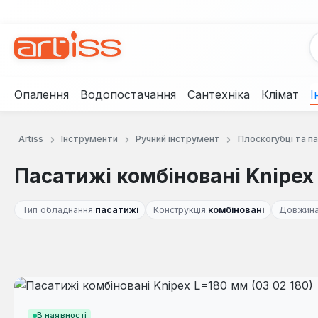
рейти до основного вмісту
Перейти до пошуку
Перейти до основної навігації
Опалення
Водопостачання
Сантехніка
Клімат
І
Artiss
Інструменти
Ручний інструмент
Плоскогубці та п
Пасатижі комбіновані Knipex 
Тип обладнання:
пасатижі
Конструкція:
комбіновані
Довжина
Пропустити галерею зображень
В наявності