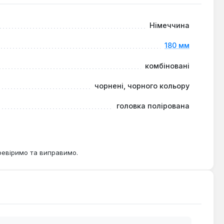
міцність та тривалий термін служби.
дійний хват.
Німеччина
180 мм
в, монтажників, а також для використання в
рсальність.
комбіновані
чорнені, чорного кольору
головка полірована
ревіримо та виправимо.