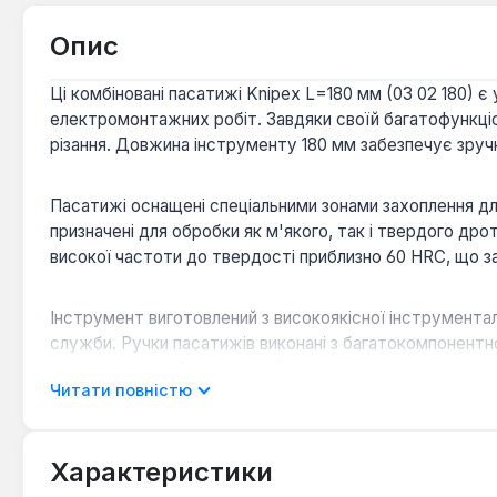
Опис
Ці комбіновані пасатижі Knipex L=180 мм (03 02 180)
електромонтажних робіт. Завдяки своїй багатофункціо
різання. Довжина інструменту 180 мм забезпечує зручн
Пасатижі оснащені спеціальними зонами захоплення для
призначені для обробки як м'якого, так і твердого дро
високої частоти до твердості приблизно 60 HRC, що за
Інструмент виготовлений з високоякісної інструменталь
служби. Ручки пасатижів виконані з багатокомпонентно
корпус чорнений, що надає йому естетичного вигляду
Читати повністю
Універсальність функцій:
Поєднують можливості з
Висока міцність ріжучих кромок:
Додаткове зага
Характеристики
матеріалами.