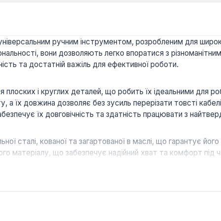
 є універсальним ручним інструментом, розробленим для шир
нальності, вони дозволяють легко впоратися з різноманітним
ість та достатній важіль для ефективної роботи.
 плоских і круглих деталей, що робить їх ідеальними для ро
ту, а їх довжина дозволяє без зусиль перерізати товсті кабе
безпечує їх довговічність та здатність працювати з найтве
ної сталі, кованої та загартованої в маслі, що гарантує його
го матеріалу, що забезпечує надійний хват та комфорт під ч
 та додаткового захисту.
ахоплення плоских/круглих деталей та різання м'якого/твер
ртування струмами високої частоти до 60 HRC забезпечує до