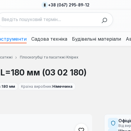
+38 (067) 295-89-12
нструменти
Садова техніка
Будівельні матеріали
А
асатижі
Плоскогубці та пасатижі Knipex
L=180 мм (03 02 180)
:
180 мм
Країна виробник:
Німеччина
Офіці
Від ви