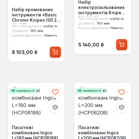
Набір
електроізольованих
Набір хромованих
інструментів Knipex
інструментів «Basic
(00 20 12)
Тип обладнання:
набір інструментів
Chrom» Knipex (00 20
Довжина:
180 мм
01 V17)
Тип обладнання:
набір інструментів
Країна виробник:
Німеччина
Довжина:
180 мм
Країна виробник:
Німеччина
Звичайна ціна:
5 140,00 ₴
Звичайна ціна:
8 103,00 ₴
В наявності
В наявності
Пасатижі
Пасатижі
комбіновані Ingco
комбіновані Ingco
L=180 мм (HCP08188)
L=200 мм (HCP08208)