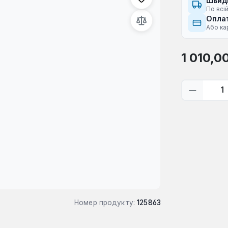
Швид
По всій
Оплат
Або ка
Звичайна ці
1 010,0
Кількіс
Номер продукту:
125863