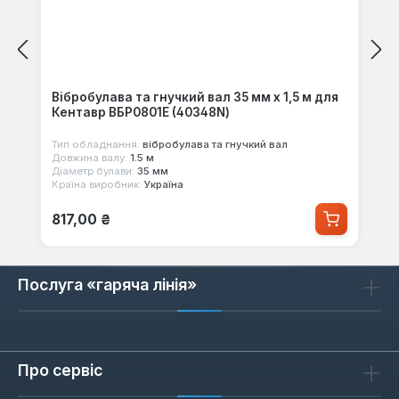
Вібробулава та гнучкий вал 35 мм х 1,5 м для
Кентавр ВБР0801Е (40348N)
Тип обладнання:
вібробулава та гнучкий вал
Довжина валу:
1.5 м
Діаметр булави:
35 мм
Країна виробник:
Україна
Звичайна ціна:
817,00 ₴
Послуга «гаряча лінія»
Про сервіс