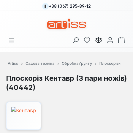
+38 (067) 295-89-12
Перейти до основного вмісту
У вас є 0 у списку
Кош
Artiss
Садова техніка
Обробка ґрунту
Плоскорізи
Плоскоріз Кентавр (3 пари ножів)
(40442)