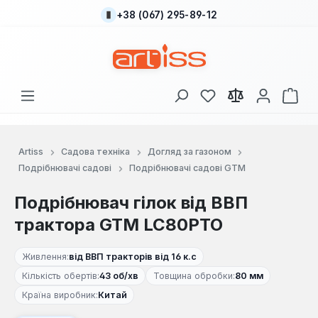
+38 (067) 295-89-12
Перейти до основного вмісту
У вас є 0 у списку
Кош
Artiss
Садова техніка
Догляд за газоном
Подрібнювачі садові
Подрібнювачі садові GTM
Подрібнювач гілок від ВВП
трактора GTM LC80PTO
Живлення:
від ВВП тракторів від 16 к.с
Кількість обертів:
43 об/хв
Товщина обробки:
80 мм
Країна виробник:
Китай