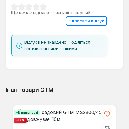
Середня оцінка 0 з 5 зірок
Ще немає відгуків — напишіть перший
Як часто потрібно заточувати ножі?
Написати відгук
Для металевої конструкції вагою 108 кг
рекомендовано перевіряти ножі після кожних
20-30 годин роботи — залежить від
Відгуків не знайдено. Поділіться
твердості деревини.
своїми знаннями з іншими.
Інші товари GTM
Пропустити галерею продуктів
В наявності
-17%