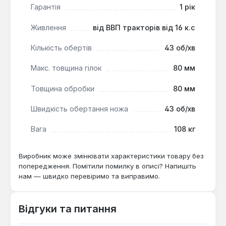
затяжку ножів після перших 10 годин роботи.
Гарантія
1 рік
Для регіонів з великою кількістю садових
Живлення
від ВВП тракторів від 16 к.с
відходів:
отримана щепа підходить для
мульчування ґрунту або компостування —
Кількість обертів
43 об/хв
економія на вивезенні сміття.
Макс. товщина гілок
80 мм
Подрібнювач GTM LC80PTO ефективний для
Товщина обробки
80 мм
догляду за садами, виноградниками та парками —
товщина обробки 80 мм покриває більшість гілок
Швидкість обертання ножа
43 об/хв
плодових дерев і порослі. Виробництво — Китай.
Гарантія 1 рік, доставка по Україні.
Вага
108 кг
Виробник може змінювати характеристики товару без
Чи підходить для тракторів потужністю
попередження. Помітили помилку в описі? Напишіть
20 к.с.?
нам — швидко перевіримо та виправимо.
Так — живлення від ВВП тракторів від 16 к.с. і
швидкість обертання ножа 43 об/хв
Відгуки та питання
забезпечують стабільне подрібнення гілок до
80 мм навіть при меншій потужності.