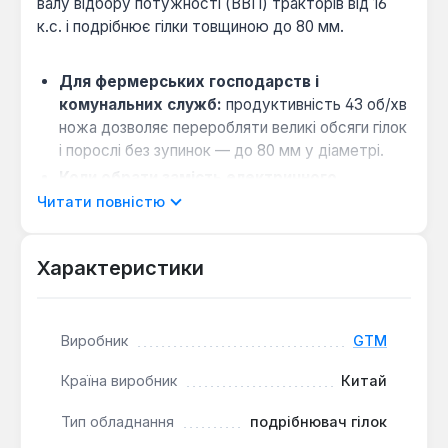
валу відбору потужності (ВВП) тракторів від 16
к.с. і подрібнює гілки товщиною до 80 мм.
Для фермерських господарств і
комунальних служб:
продуктивність 43 об/хв
ножа дозволяє переробляти великі обсяги гілок
і порослі без зупинок — до 80 мм у діаметрі.
Коли обрати замість електричного
подрібнювача:
якщо ділянка не має доступу
Читати повністю
до електромережі, а трактор уже є —
живлення від ВВП виключає потребу в
Характеристики
окремому двигуні.
Сумісність з тракторами:
підходить для
будь-якої моделі з ВВП потужністю від 16 к.с.
Виробник
GTM
— стандартний вал забезпечує швидке
підключення.
Країна виробник
Китай
Практична порада з обслуговування:
металева конструкція вагою 108 кг стійка до
Тип обладнання
подрібнювач гілок
вібрацій, але рекомендовано перевіряти