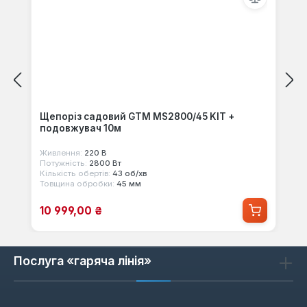
Щепоріз садовий GTM MS2800/45 KIT +
подовжувач 10м
Живлення:
220 В
Потужність:
2800 Вт
Кількість обертів:
43 об/хв
Товщина обробки:
45 мм
Ціна продажу:
10 999,00 ₴
Послуга «гаряча лінія»