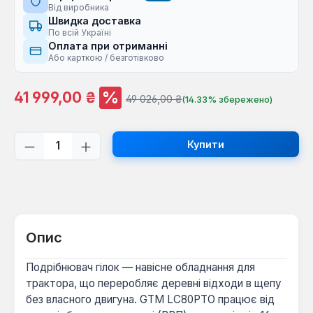
Від виробника
Швидка доставка
По всій Україні
Оплата при отриманні
Або карткою / безготівково
%
Ціна продажу:
41 999,00 ₴
Звичайна ціна:
49 026,00 ₴
(14.33% збережено)
Кількість товару: Введіть потрібну кі
Купити
Опис
Подрібнювач гілок — навісне обладнання для
трактора, що переробляє деревні відходи в щепу
без власного двигуна. GTM LC80PTO працює від