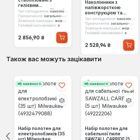
стабілізовані з
Наколінники з
гелієвим
напівжорсткою
наповненням (2 шт.)
Тип обладнання:
наколінники
конструкцією та
Stanley (FMST82960-
Призначення:
загально-будівельні роботи
гелевим
Тип обладнання:
наколінники
Зовнішня накладка:
жорстка
1)
наповненням (2 шт.)
Призначення:
загально-будівельні роботи
Гелевий наповнювач:
є
Зовнішня накладка:
жорстка
Stanley (FMST82959-
Гелевий наповнювач:
є
1)
Звичайна ціна:
2 856,90 ₴
Звичайна ціна:
2 528,94 ₴
Також вас можуть зацікавити
Пропустити галерею продуктів
В наявності
В наявності
Набір полотен для
Набір полотен для
електролобзиків (35
сабельної пили
шт) Milwaukee
SAWZALL CARBIDE (5