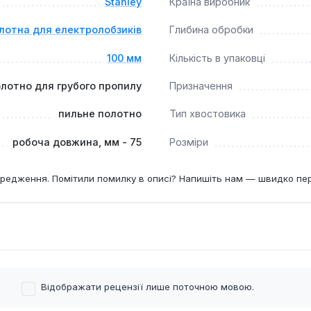
Stanley
Країна виробник
лотна для електролобзиків
Глибина обробки
100 мм
Кількість в упаковці
лотно для грубого пропилу
Призначення
пильне полотно
Тип хвостовика
робоча довжина, мм - 75
Розміри
редження. Помітили помилку в описі? Напишіть нам — швидко пе
Відображати рецензії лише поточною мовою.