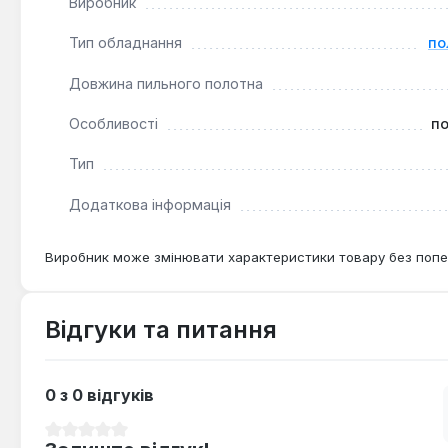
Виробник
Тип обладнання
по
Довжина пильного полотна
Особливості
по
Тип
Додаткова інформація
Виробник може змінювати характеристики товару без попе
Відгуки та питання
0 з 0 відгуків
Середня оцінка 0 з 5 зірок