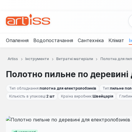
рейти до основного вмісту
Перейти до пошуку
Перейти до основної навігації
Опалення
Водопостачання
Сантехніка
Клімат
І
Artiss
Інструменти
Витратні матеріали
Полотна для пи
Полотно пильне по деревині 
Тип обладнання:
полотна для електролобзиків
Тип:
пильне пол
Кількість в упаковці:
2 шт
Країна виробник:
Швейцарія
Глибин
Пропустити галерею зображень