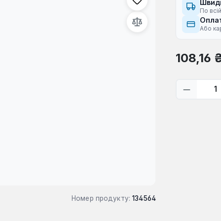
Швид
По всій
Оплат
Або ка
Звичайна ці
108,16 
Кількіс
Номер продукту:
134564