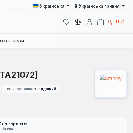
₴
Українська
Українська гривня
У вас є 0 у списку бажань
Кош
0,00 ₴
втотовари
STA21072)
Тип хвостовика:
т-подібний
йна гарантія
робника