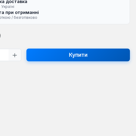
ка доставка
 Україні
а при отриманні
рткою / безготівково
на:
₴
ть товару: Введіть потрібну кількість
Купити