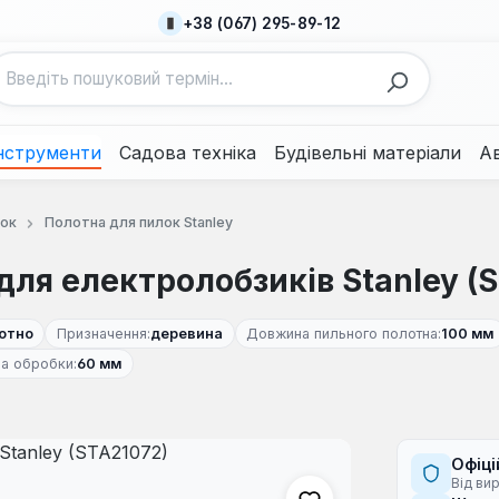
+38 (067) 295-89-12
нструменти
Садова техніка
Будівельні матеріали
А
лок
Полотна для пилок Stanley
для електролобзиків Stanley (
отно
Призначення:
деревина
Довжина пильного полотна:
100 мм
а обробки:
60 мм
Офіці
Від ви