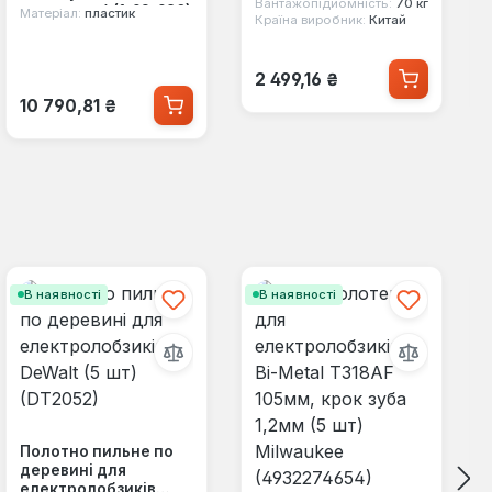
Вантажопідйомність:
70 кг
пакування) (1-92-980)
Матеріал:
пластик
Країна виробник:
Китай
Звичайна ціна:
2 499,16 ₴
Звичайна ціна:
10 790,81 ₴
В наявності
В наявності
Полотно пильне по
деревині для
електролобзиків