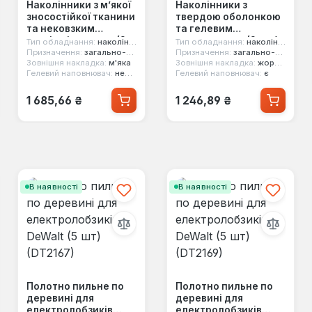
Наколінники з м’якої
Наколінники з
зносостійкої тканини
твердою оболонкою
та нековзким
та гелевим
зовнішнім шаром (2
наповненням (2 шт.)
Тип обладнання:
наколінники
Тип обладнання:
наколінники
шт.) Stanley
Stanley (FMST82961-1)
Призначення:
загально-будівельні роботи
Призначення:
загально-будівельні роботи
Зовнішня накладка:
м'яка
Зовнішня накладка:
жорстка
FMST82962-1
Гелевий наповнювач:
немає
Гелевий наповнювач:
є
Звичайна ціна:
Звичайна ціна:
1 685,66 ₴
1 246,89 ₴
В наявності
В наявності
Полотно пильне по
Полотно пильне по
деревині для
деревині для
електролобзиків
електролобзиків