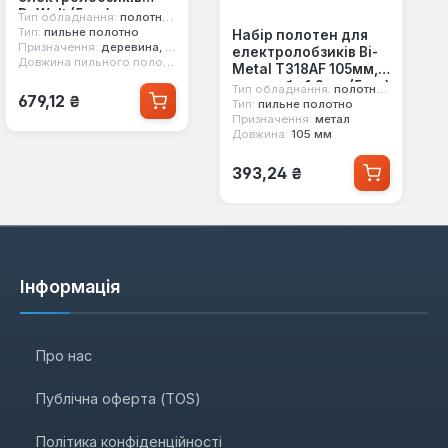
DeWalt (5 шт)
Тип обладнання:
полотна для електролобзиків
(DT2052)
Тип:
пильне полотно
Набір полотен для
Призначення:
деревина, пластик
електролобзиків Bi-
 мм
Довжина пильного полотна:
116 мм
Metal T318AF 105мм,
крок зуба 1,2мм (5 шт)
Тип обладнання:
полотна для електролобзиків
Звичайна ціна:
679,12 ₴
Milwaukee
Тип:
пильне полотно
Призначення:
метал
(4932274654)
Довжина:
105 мм
Звичайна ціна:
393,24 ₴
Інформація
Про нас
Публічна оферта (TOS)
Політика конфіденційності