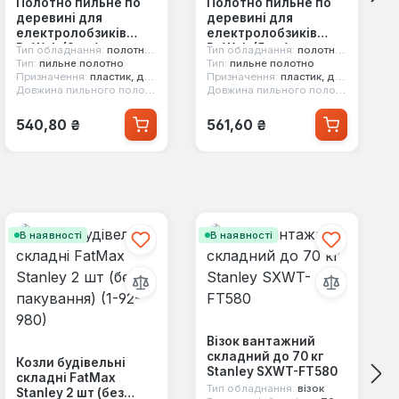
Полотно пильне по
Полотно пильне по
деревині для
деревині для
електролобзиків
електролобзиків
DeWalt (3 шт)
DeWalt (5 шт)
Тип обладнання:
полотна для електролобзиків
Тип обладнання:
полотна для електролобзиків
(DT2220)
(DT2057)
Тип:
пильне полотно
Тип:
пильне полотно
Призначення:
пластик, деревина
Призначення:
пластик, деревина
 мм
Довжина пильного полотна:
100 мм
Довжина пильного полотна:
100 мм
Звичайна ціна:
Звичайна ціна:
540,80 ₴
561,60 ₴
В наявності
В наявності
Візок вантажний
складний до 70 кг
Козли будівельні
Stanley SXWT-FT580
складні FatMax
Тип обладнання:
візок
Stanley 2 шт (без