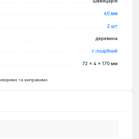
Швейцарія
60 мм
2 шт
деревина
т-подібний
72 × 4 × 170 мм
ревіримо та виправимо.