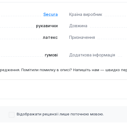
SEC для роботи з напругою 1000 В?
0 В змінного струму, для 1000 В потрібен 0 клас з випробуван
Secura
Країна виробник
рукавички
Довжина
чок?
латекс
Призначення
 проколи та тріщини, а також проводьте пневматичне тестув
гумові
Додаткова інформація
редження. Помітили помилку в описі? Напишіть нам — швидко пе
Відображати рецензії лише поточною мовою.