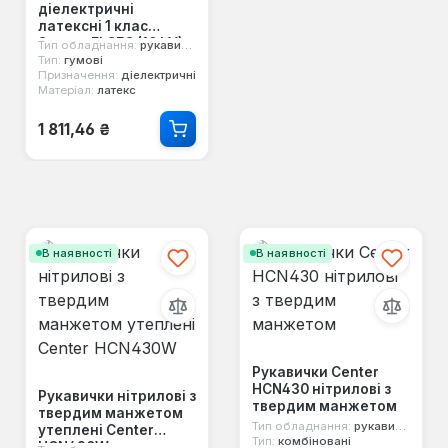
діелектричні
латексні 1 клас
Secura ELSEC (10 kV)
Тип обладнання:
рукавички
Тип:
гумові
Призначення:
діелектричні
Матеріал:
латекс
Звичайна ціна:
1 811,46 ₴
В наявності
В наявності
Рукавички Center
HCN430 нітрилові з
Рукавички нітрилові з
твердим манжетом
твердим манжетом
Тип обладнання:
рукавички
утеплені Center
Тип:
комбіновані
HСN430W