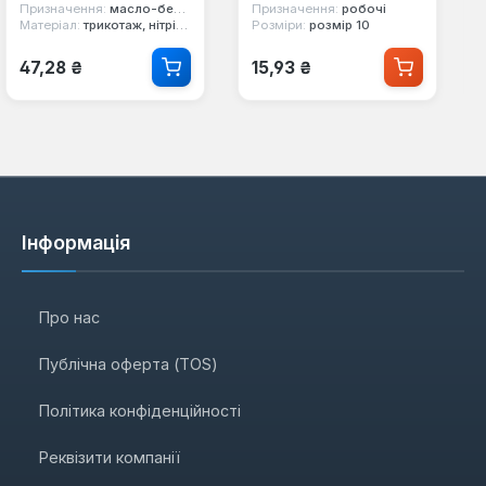
Призначення:
масло-бензостійкі
Призначення:
робочі
Матеріал:
трикотаж, нітріл, бавовна
Розміри:
розмір 10
Звичайна ціна:
Звичайна ціна:
47,28 ₴
15,93 ₴
Інформація
Про нас
Публічна оферта (TOS)
Політика конфіденційності
Реквізити компанії