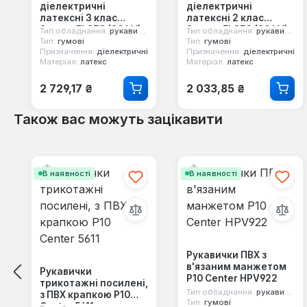
діелектричні
діелектричні
латексні 3 клас
латексні 2 клас
Secura ELSEC (30 kV)
Secura ELSEC (20 kV)
Тип обладнання:
рукавички
Тип обладнання:
рукавички
Тип:
гумові
Тип:
гумові
Призначення:
діелектричні
Призначення:
діелектричні
Матеріал:
латекс
Матеріал:
латекс
Звичайна ціна:
Звичайна ціна:
2 729,17 ₴
2 033,85 ₴
Також вас можуть зацікавити
Пропустити галерею продуктів
В наявності
В наявності
Рукавички ПВХ з
в'язаним манжетом
Рукавички
Р10 Center HPV922
трикотажні посилені,
Тип обладнання:
рукавички
з ПВХ крапкою Р10
Тип:
гумові
Center 5611