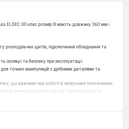
ura ELSEC 00 клас розмір 8 мають довжину 360 мм і
ту розподільчих щитів, підключення обладнання та
ь ізоляції та безпеку при експлуатації.
 для точних маніпуляцій з дрібними деталями та
ичку, що важливо при роботі в незручних положеннях.
вання, знижуючи втому під час тривалої роботи.
який працює з напругою до 500 В у промислових та