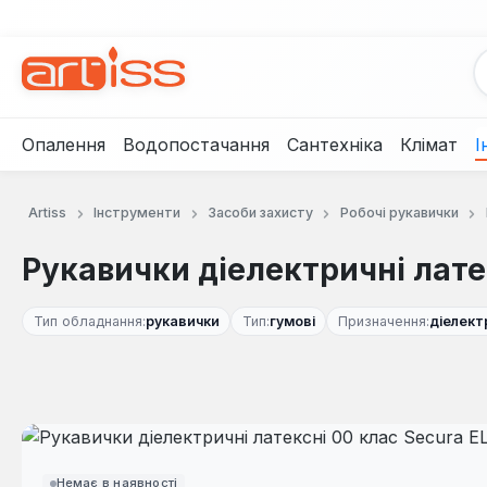
рейти до основного вмісту
Перейти до пошуку
Перейти до основної навігації
Опалення
Водопостачання
Сантехніка
Клімат
І
Artiss
Інструменти
Засоби захисту
Робочі рукавички
Рукавички діелектричні латек
Тип обладнання:
рукавички
Тип:
гумові
Призначення:
діелект
Пропустити галерею зображень
Немає в наявності