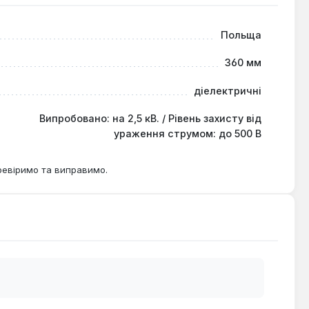
ням 5 кВ.
Польща
360 мм
діелектричні
ання (надування) раз на 6 місяців згідно з ДСТУ EN
Випробовано: на 2,5 кВ. / Рівень захисту від
ураження струмом: до 500 В
ревіримо та виправимо.