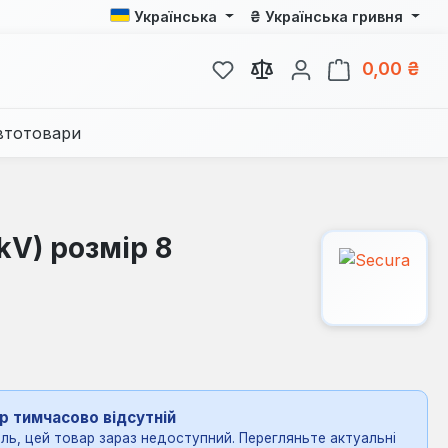
₴
Українська
Українська гривня
У вас є 0 у списку бажань
Кош
0,00 ₴
втотовари
kV) розмір 8
р тимчасово відсутній
ль, цей товар зараз недоступний. Перегляньте актуальні