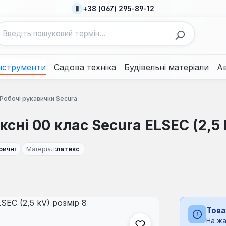
+38 (067) 295-89-12
нструменти
Садова техніка
Будівельні матеріали
А
Робочі рукавички Secura
сні 00 клас Secura ELSEC (2,5 
ричні
Матеріал:
латекс
Това
На жа