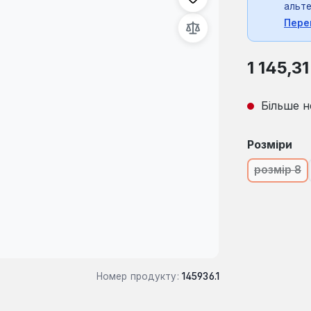
альте
Пере
Звичайна ці
1 145,31
Більше н
Виберіть
Розміри
розмір 8
(Ця опц
Номер продукту:
145936.1