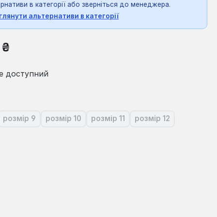
рнативи в категорії або зверніться до менеджера.
глянути альтернативи в категорії
на:
 ₴
е доступний
розмір 9
розмір 10
розмір 11
розмір 12
ія наразі недоступна.)
(Ця опція наразі недоступна.)
(Ця опція наразі недоступна.)
(Ця опція наразі недоступна.)
(Ця опція наразі не