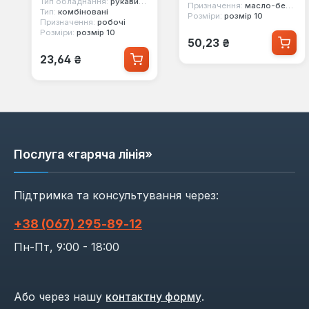
Тип обладнання:
рукавички
Призначення:
масло-бензостійкі, хімічно стійкі
Тип:
комбіновані
Розміри:
розмір 10
Призначення:
робочі
Розміри:
розмір 10
Звичайна ціна:
50,23 ₴
Звичайна ціна:
23,64 ₴
Послуга «гаряча лінія»
Підтримка та консультування через:
+38 (067) 295‑89‑12
Пн-Пт, 9:00 - 18:00
Або через нашу
контактну форму
.