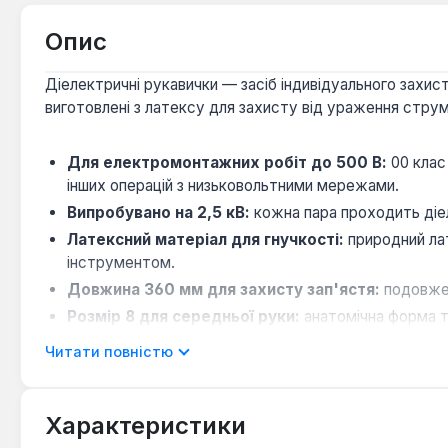
Опис
Діелектричні рукавички — засіб індивідуального захи
виготовлені з латексу для захисту від ураження стру
Для електромонтажних робіт до 500 В:
00 клас
інших операцій з низьковольтними мережами.
Випробувано на 2,5 кВ:
кожна пара проходить діеле
Латексний матеріал для гнучкості:
природний лат
інструментом.
Довжина 360 мм для захисту зап'ястя:
подовжен
Розмір 8 для середньої руки:
анатомічна форма т
Читати повністю
Рукавички Secura ELSEC підходять для електромонтажн
побутових умовах. Виробництво — Польща. Гарантія 12 
Характеристики