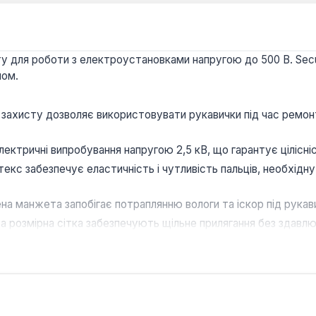
сту для роботи з електроустановками напругою до 500 В. Sec
мом.
 захисту дозволяє використовувати рукавички під час ремон
ктричні випробування напругою 2,5 кВ, що гарантує цілісніст
екс забезпечує еластичність і чутливість пальців, необхідну
а манжета запобігає потраплянню вологи та іскор під рукав
а розмірна сітка забезпечують щільне прилягання без здавлю
иків, інженерів-енергетиків та обслуговуючого персоналу, 
місяців, доставка по Україні.