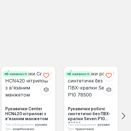
В наявності
В наявності
Рукавички Center
Рукавички робочі
HCN420 нітрилові з
синтетичні без ПВХ-
в'язаним манжетом
крапки Seven Р10
78500
Тип обладнання:
рукавички
Тип обладнання:
рукавички
Тип:
комбіновані
Тип:
трикотажні