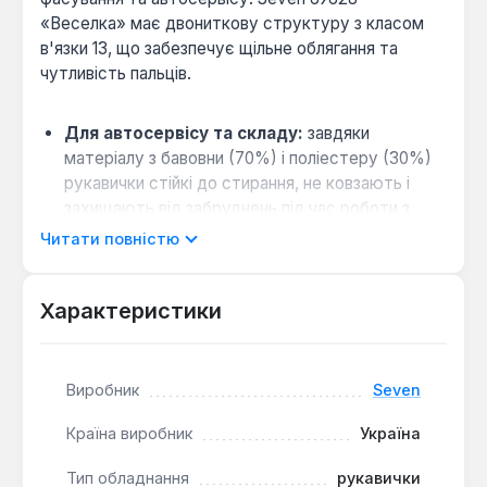
«Веселка» має двониткову структуру з класом
в'язки 13, що забезпечує щільне облягання та
чутливість пальців.
Для автосервісу та складу:
завдяки
матеріалу з бавовни (70%) і поліестеру (30%)
рукавички стійкі до стирання, не ковзають і
захищають від забруднень під час роботи з
інструментом.
Читати повністю
Для фасування дрібних товарів:
висока
чутливість пальців дозволяє точно сортувати
Характеристики
деталі, не знімаючи рукавички, що прискорює
роботу.
Повітропроникність і комфорт:
трикотажна
Виробник
Seven
структура пропускає повітря, зменшуючи
пітливість рук при тривалому носінні.
Країна виробник
Україна
Практичність у догляді:
модель витримує
багаторазове прання в пральній машині, що
Тип обладнання
рукавички