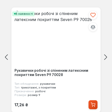
своїми знаннями з іншими.
Пропустити галерею продуктів
В наявності
Рукавички робочі зі спіненим латексним
покриттям Seven Р9 70028
Тип обладнання:
рукавички
Тип:
трикотажні, з покриттям
Призначення:
робочі
Розміри:
розмір 9
Звичайна ціна:
17,26 ₴