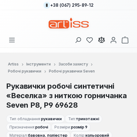
+38 (067) 295-89-12
Перейти до основного вмісту
У вас є 0 у списку
Кош
Artiss
Інструменти
Засоби захисту
Робочі рукавички
Робочі рукавички Seven
Рукавички робочі синтетичні
«Веселка» з ниткою горничанка
Seven Р8, Р9 69628
Тип обладнання:
рукавички
Тип:
трикотажні
Призначення:
робочі
Розміри:
розмір 9
Матеріал:
бавовна, поліестер
Колір:
кольоровий