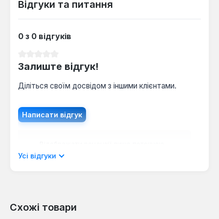
Відгуки та питання
Матеріал з бавовни (70%) і поліестеру (30%)
витримує до 10 циклів прання в пральній
машині без деформації, що підтверджено
0 з 0 відгуків
виробником.
Середня оцінка 0 з 5 зірок
Залиште відгук!
Діліться своїм досвідом з іншими клієнтами.
Написати відгук
Відображати рецензії лише поточною
мовою.
Усі відгуки
Схожі товари
Відгуків не знайдено. Поділіться