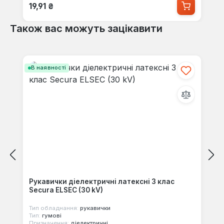
Звичайна ціна:
19,91 ₴
Також вас можуть зацікавити
Пропустити галерею продуктів
В наявності
Рукавички діелектричні латексні 3 клас
Secura ELSEC (30 kV)
Тип обладнання:
рукавички
Тип:
гумові
Призначення:
діелектричні