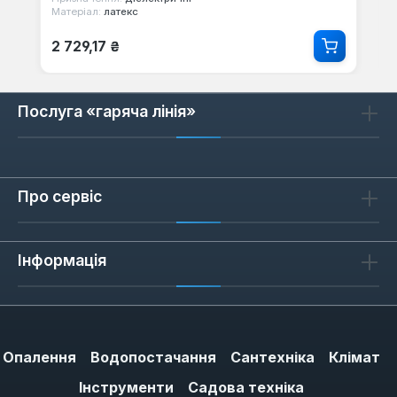
Матеріал:
латекс
Звичайна ціна:
2 729,17 ₴
Послуга «гаряча лінія»
Про сервіс
Інформація
Опалення
Водопостачання
Сантехніка
Клімат
Інструменти
Садова техніка