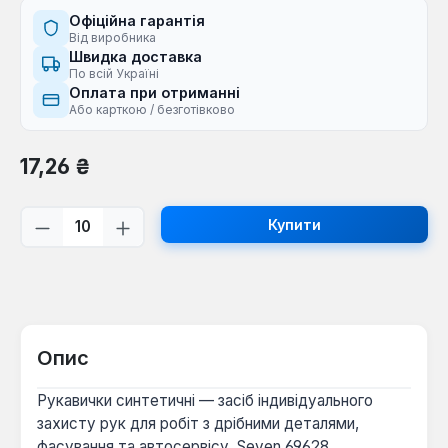
Офіційна гарантія
Від виробника
Швидка доставка
По всій Україні
Оплата при отриманні
Або карткою / безготівково
Звичайна ціна:
17,26 ₴
Кількість товару: Введіть потрібну кі
Купити
Опис
Рукавички синтетичні — засіб індивідуального
захисту рук для робіт з дрібними деталями,
фасування та автосервісу. Seven 69628