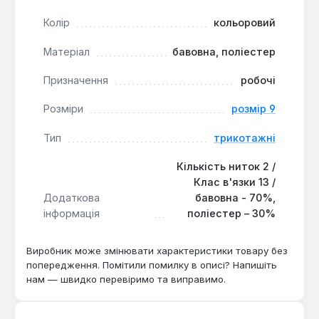
подовжує термін експлуатації.
Колір
кольоровий
Рукавички підходять для щоденного використання
Матеріал
бавовна, поліестер
в автосервісах, на складах, при фасуванні та
сортуванні непродовольчих товарів. Доступні в
Призначення
робочі
розмірах 8 і 9. Виробництво — Україна. Гарантія 1
Розміри
розмір 9
рік, доставка по Україні.
Тип
трикотажні
Чи підходять для роботи з дрібними
Кількість ниток 2 /
металевими деталями?
Клас в'язки 13 /
Так — клас в'язки 13 і двониткова структура
Додаткова
бавовна - 70%,
забезпечують щільне облягання, що дозволяє
інформація
поліестер – 30%
утримувати дрібні гвинти та шайби без втрати
чутливості.
Виробник може змінювати характеристики товару без
попередження. Помітили помилку в описі? Напишіть
нам — швидко перевіримо та виправимо.
Як часто можна прати рукавички без
втрати форми?