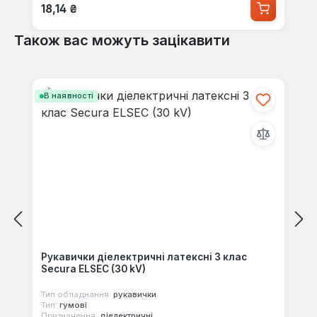
Звичайна ціна:
18,14 ₴
Також вас можуть зацікавити
Пропустити галерею продуктів
В наявності
Рукавички діелектричні латексні 3 клас
Secura ELSEC (30 kV)
Тип обладнання:
рукавички
Тип:
гумові
Призначення:
діелектричні