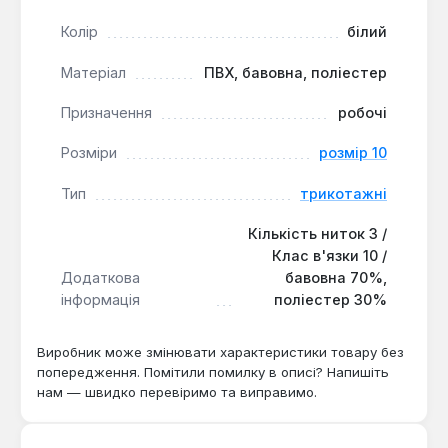
захист від забруднень. Гарантія 1 рік, доставка по
Колір
білий
Україні.
Матеріал
ПВХ, бавовна, поліестер
Чи підходять для роботи з дрібними
Призначення
робочі
деталями?
Розміри
розмір 10
Так — клас в'язки 10 і три нитки забезпечують
щільність, що дозволяє утримувати дрібні
Тип
трикотажні
інструменти без ковзання.
Кількість ниток 3 /
Клас в'язки 10 /
Який склад матеріалу і чи витримує часте
Додаткова
бавовна 70%,
прання?
інформація
полiестер 30%
Бавовна 70% і поліестер 30% забезпечують
зносостійкість, а ПВХ крапка не втрачає
Виробник може змінювати характеристики товару без
антиковзких властивостей після
попередження. Помітили помилку в описі? Напишіть
багаторазового використання.
нам — швидко перевіримо та виправимо.