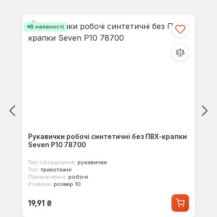
своїми знаннями з іншими.
Пропустити галерею продуктів
В наявності
Рукавички робочі синтетичні без ПВХ-крапки
Seven Р10 78700
Тип обладнання:
рукавички
Тип:
трикотажні
Призначення:
робочі
Розміри:
розмір 10
Звичайна ціна:
19,91 ₴