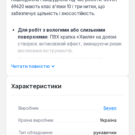
69420 мають клас в'язки 10 і три нитки, що
забезпечує щільність і зносостійкість.
Для робіт з вологими або слизькими
поверхнями:
ПВХ крапка «Хвиля» на долоні
створює антиковзкий ефект, зменшуючи ризик
вислизання інструментів.
Коли обирати замість рукавичок без
покриття:
якщо потрібне краще зчеплення з
Читати повністю
інструментом і захист від проколів — ПВХ
крапка підвищує стійкість до зношування.
Характеристики
Сумісність з різними типами робіт:
підходять для будівництва, складів, конвеєрних
ліній і пакування меблів завдяки комбінації
Виробник
Seven
бавовни 70% і поліестеру 30%.
Країна виробник
Україна
Виробництво — Україна. Рукавички розміру 10
підходять для робіт, де потрібна свобода рухів і
Тип обладнання
рукавички