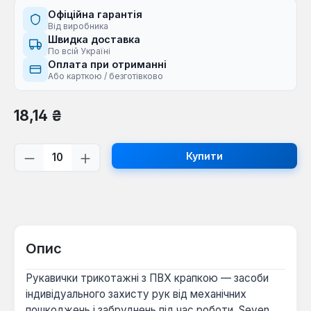
Офіційна гарантія
Від виробника
Швидка доставка
По всій Україні
Оплата при отриманні
Або карткою / безготівково
Звичайна ціна:
18,14 ₴
Кількість товару: Введіть потрібну кі
Купити
Опис
Рукавички трикотажні з ПВХ крапкою — засоби
індивідуального захисту рук від механічних
пошкоджень і забруднень під час роботи. Seven