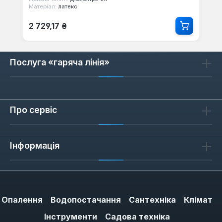
Матеріал:
латекс
Звичайна ціна:
2 729,17 ₴
Послуга «гаряча лінія»
Про сервіс
Інформація
Опалення
Водопостачання
Сантехніка
Клімат
Інструменти
Садова техніка