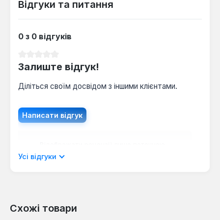
Відгуки та питання
0 з 0 відгуків
Середня оцінка 0 з 5 зірок
Залиште відгук!
Діліться своїм досвідом з іншими клієнтами.
Написати відгук
Відображати рецензії лише поточною
мовою.
Усі відгуки
Схожі товари
Відгуків не знайдено. Поділіться