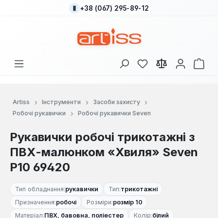
+38 (067) 295-89-12
Перейти до основного вмісту
У вас є 0 у списку
Кош
Artiss
Інструменти
Засоби захисту
Робочі рукавички
Робочі рукавички Seven
Рукавички робочі трикотажні з
ПВХ-малюнком «Хвиля» Seven
Р10 69420
Тип обладнання:
рукавички
Тип:
трикотажні
Призначення:
робочі
Розміри:
розмір 10
Матеріал:
ПВХ, бавовна, поліестер
Колір:
білий