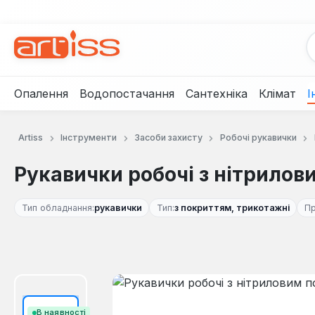
рейти до основного вмісту
Перейти до пошуку
Перейти до основної навігації
Опалення
Водопостачання
Сантехніка
Клімат
І
Artiss
Інструменти
Засоби захисту
Робочі рукавички
Рукавички робочі з нітрилов
Тип обладнання:
рукавички
Тип:
з покриттям, трикотажні
Пр
Пропустити галерею зображень
В наявності