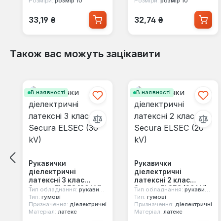
Розміри:
розмір 10
Розміри:
розмір 10
Звичайна ціна:
Звичайна ціна:
33,19 ₴
32,74 ₴
Також вас можуть зацікавити
Пропустити галерею продуктів
В наявності
В наявності
Рукавички
Рукавички
діелектричні
діелектричні
латексні 3 клас
латексні 2 клас
Secura ELSEC (30 kV)
Secura ELSEC (20 kV)
Тип обладнання:
рукавички
Тип обладнання:
рукавички
Тип:
гумові
Тип:
гумові
Призначення:
діелектричні
Призначення:
діелектричні
Матеріал:
латекс
Матеріал:
латекс