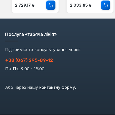
Звичайна ціна:
Звичайна ціна:
2 729,17 ₴
2 033,85 ₴
Послуга «гаряча лінія»
Підтримка та консультування через:
+38 (067) 295‑89‑12
Пн-Пт, 9:00 - 18:00
Або через нашу
контактну форму
.