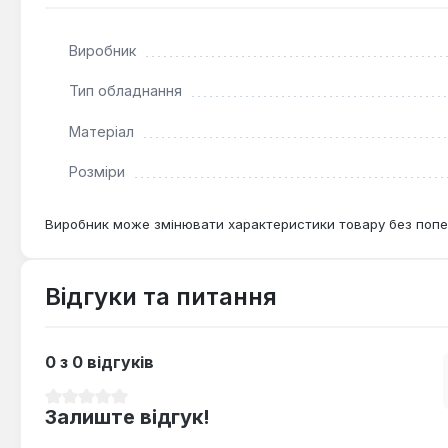
Розмір 10 (XL) підходить для обхвату долоні 27-28 
Виробник
Тип обладнання
Матеріал
Розміри
Виробник може змінювати характеристики товару без попе
Відгуки та питання
0 з 0 відгуків
Середня оцінка 0 з 5 зірок
Залиште відгук!