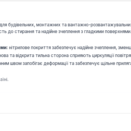
к для будівельних, монтажних та вантажно-розвантажувальни
сть до стирання та надійне зчеплення з гладкими поверхнями
ями:
нітрилове покриття забезпечує надійне зчеплення, змен
ва та відкрита тильна сторона сприяють циркуляції повітря
ним швом запобігає деформації та забезпечує щільне приляг
їні.
є високу тактильну чутливість для точних маніпуляцій.