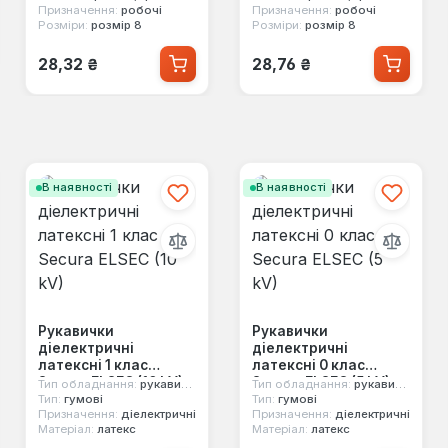
Призначення:
робочі
Призначення:
робочі
Розміри:
розмір 8
Розміри:
розмір 8
Звичайна ціна:
Звичайна ціна:
28,32 ₴
28,76 ₴
В наявності
В наявності
Рукавички
Рукавички
діелектричні
діелектричні
латексні 1 клас
латексні 0 клас
Secura ELSEC (10 kV)
Secura ELSEC (5 kV)
Тип обладнання:
рукавички
Тип обладнання:
рукавички
Тип:
гумові
Тип:
гумові
Призначення:
діелектричні
Призначення:
діелектричні
Матеріал:
латекс
Матеріал:
латекс