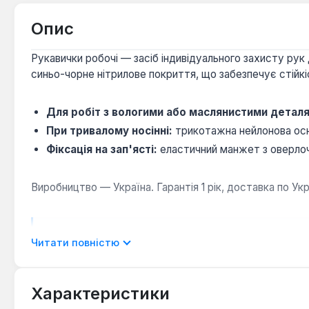
Опис
Рукавички робочі — засіб індивідуального захисту ру
синьо-чорне нітрилове покриття, що забезпечує стійкі
Для робіт з вологими або маслянистими детал
При тривалому носінні:
трикотажна нейлонова осно
Фіксація на зап'ясті:
еластичний манжет з оверлоч
Виробництво — Україна. Гарантія 1 рік, доставка по Укра
Чи підходять для роботи з дрібними деталями?
Читати повністю
Так — нейлонова основа товщиною до 1 мм забезпечу
Характеристики
Який розмір відповідає Р10?