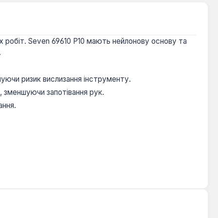
х робіт. Seven 69610 Р10 мають нейлонову основу та
.
шуючи ризик вислизання інструменту.
, зменшуючи запотівання рук.
ання.