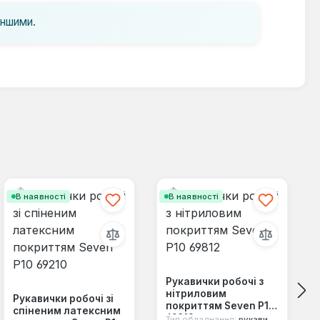
іншими.
В наявності
В наявності
Рукавички робочі з
нітриловим
Рукавички робочі зі
покриттям Seven Р10
спіненим латексним
69812
Тип обладнання:
рукавички