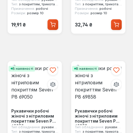
Тип:
з покриттям, трикотажні
Тип:
з покриттям, трикотажні
Призначення:
робочі
Призначення:
робочі
Розміри:
розмір 10
Розміри:
розмір 10
Звичайна ціна:
Звичайна ціна:
19,91 ₴
32,74 ₴
В наявності
В наявності
Рукавички робочі
Рукавички робочі
жіночі з нітриловим
жіночі з нітриловим
покриттям Seven Р8
покриттям Seven Р8
69050
69858
Тип обладнання:
рукавички
Тип обладнання:
рукавички
Тип:
з покриттям, трикотажні
Тип:
з покриттям, трикотажні