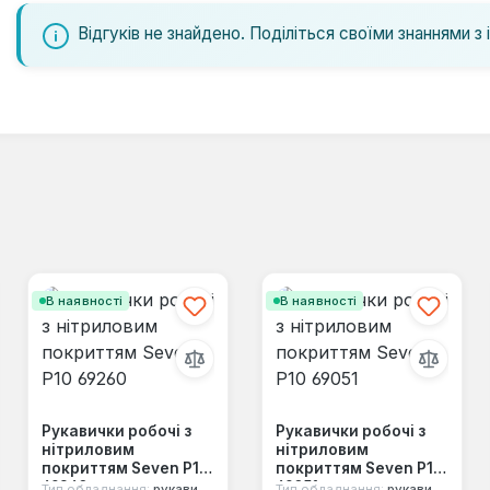
Відгуків не знайдено. Поділіться своїми знаннями з 
В наявності
В наявності
Рукавички робочі з
Рукавички робочі з
нітриловим
нітриловим
покриттям Seven Р10
покриттям Seven Р10
69260
69051
Тип обладнання:
рукавички
Тип обладнання:
рукавички