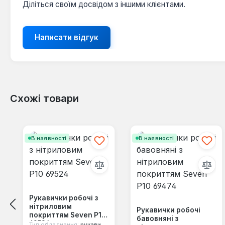
Діліться своїм досвідом з іншими клієнтами.
Написати відгук
Схожі товари
Пропустити галерею продуктів
В наявності
В наявності
Рукавички робочі з
нітриловим
Рукавички робочі
покриттям Seven Р10
бавовняні з
69524
Тип обладнання:
рукавички