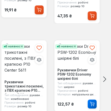
Розміри:
розмір 10
Призначення:
робочі
Розміри:
розмір 10
Звичайна ціна:
19,91 ₴
Звичайна ціна:
47,35 ₴
В наявності
В наявності
Рукавички Driver
PSW-1202 Economy
шкіряні білі
Рукавички
Тип обладнання:
рукавички
трикотажні посилені,
Тип:
шкіряні
з ПВХ крапкою Р10
Призначення:
робочі
Center 5611
Матеріал:
натуральна шкіра
Тип обладнання:
рукавички
Тип:
комбіновані
Звичайна ціна:
Призначення:
робочі
122,57 ₴
Розміри:
розмір 10