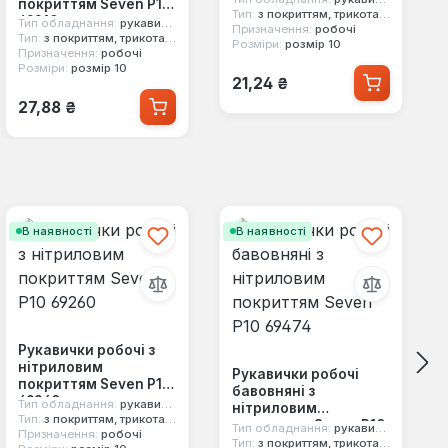
покриттям Seven Р10
Тип:
з покриттям, трикотажні
69210
Тип обладнання:
рукавички
Призначення:
робочі
Тип:
з покриттям, трикотажні
Розміри:
розмір 10
Призначення:
робочі
Розміри:
розмір 10
Звичайна ціна:
21,24 ₴
Звичайна ціна:
27,88 ₴
В наявності
В наявності
Рукавички робочі з
нітриловим
Рукавички робочі
покриттям Seven Р10
бавовняні з
69260
Тип обладнання:
рукавички
нітриловим
Тип:
з покриттям, трикотажні
покриттям Seven Р10
Тип обладнання:
рукавички
Призначення:
робочі
69474
Тип:
з покриттям, трикотажні