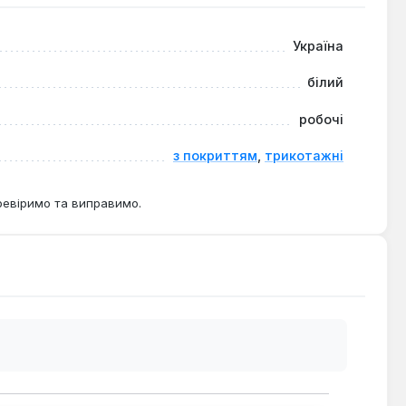
Україна
білий
робочі
з покриттям
,
трикотажні
ревіримо та виправимо.