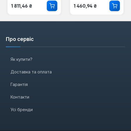
Звичайна ціна:
Звичайна ціна:
1 811,46 ₴
1 460,94 ₴
Про сервіс
Як купити?
Доставка та оплата
Гарантія
Контакти
Усі бренди