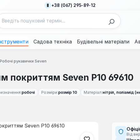
+38 (067) 295-89-12
нструменти
Садова техніка
Будівельні матеріали
А
Робочі рукавички Seven
им покриттям Seven Р10 69610
изначення:
робочі
Розміри:
розмір 10
Матеріал:
нітріл, поліамід (
Офіці
Від ви