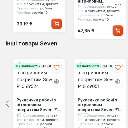
нітриловим
Тип:
з покриттям, трикотажні
покриттям Seven Р10
Тип обладнання:
рукавички
Призначення:
робочі
69474
Тип:
з покриттям, трикотажні
Розміри:
розмір 10
Призначення:
робочі
Розміри:
розмір 10
Звичайна ціна:
33,19 ₴
Звичайна ціна:
47,35 ₴
Інші товари Seven
Пропустити галерею продуктів
В наявності
В наявності
Рукавички робочі з
Рукавички робочі з
нітриловим
нітриловим
покриттям Seven Р10
покриттям Seven Р10
69524
69051
Тип обладнання:
рукавички
Тип обладнання:
рукавички
Тип:
з покриттям, трикотажні
Тип:
з покриттям, трикотажні
Призначення:
робочі
Призначення:
робочі