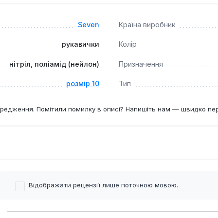
см, що відповідає великим чоловічим рукам.
Seven
Країна виробник
рукавички
Колір
нітріл, поліамід (нейлон)
Призначення
розмір 10
Тип
редження. Помітили помилку в описі? Напишіть нам — швидко пе
Відображати рецензії лише поточною мовою.