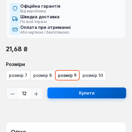
Офіційна гарантія
Від виробника
Швидка доставка
По всій Україні
Оплата при отриманні
Або карткою / безготівково
Звичайна ціна:
21,68 ₴
Виберіть
Розміри
розмір 7
розмір 8
розмір 9
розмір 10
Кількість товару: Введіть потрібну кі
Купити