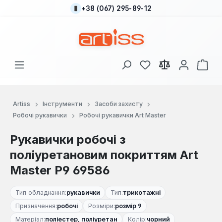
+38 (067) 295-89-12
Перейти до основного вмісту
У вас є 0 у списку
Кош
Artiss
Інструменти
Засоби захисту
Робочі рукавички
Робочі рукавички Art Master
Рукавички робочі з
поліуретановим покриттям Art
Master Р9 69586
Тип обладнання:
рукавички
Тип:
трикотажні
Призначення:
робочі
Розміри:
розмір 9
Матеріал:
поліестер, поліуретан
Колір:
чорний