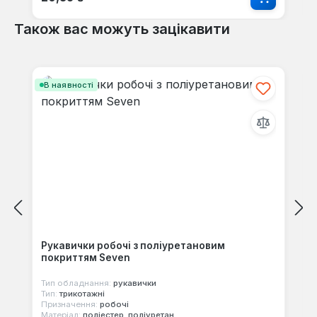
Також вас можуть зацікавити
Пропустити галерею продуктів
В наявності
Рукавички робочі з поліуретановим
покриттям Seven
Тип обладнання:
рукавички
Тип:
трикотажні
Призначення:
робочі
Матеріал:
поліестер, поліуретан