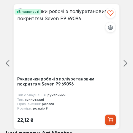
Пропустити галерею продуктів
В наявності
Рукавички робочі з поліуретановим
покриттям Seven Р9 69096
Тип обладнання:
рукавички
Тип:
трикотажні
Призначення:
робочі
Розміри:
розмір 9
Звичайна ціна:
22,12 ₴