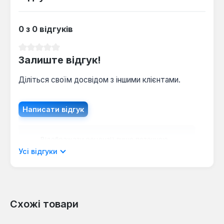
Як часто потрібно міняти рукавички при
щоденному використанні?
0 з 0 відгуків
При інтенсивній роботі (8 годин на день)
поліуретанове покриття зберігає цілісність до
Середня оцінка 0 з 5 зірок
Залиште відгук!
2-3 тижнів, після чого рекомендується заміна
для збереження захисту.
Діліться своїм досвідом з іншими клієнтами.
Написати відгук
Відображати рецензії лише поточною
мовою.
Усі відгуки
Схожі товари
Відгуків не знайдено. Поділіться
своїми знаннями з іншими.