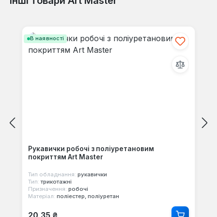
Інші товари Art Master
Пропустити галерею продуктів
В наявності
Рукавички робочі з поліуретановим
покриттям Art Master
Тип обладнання:
рукавички
Тип:
трикотажні
Призначення:
робочі
Матеріал:
поліестер, поліуретан
Звичайна ціна:
20,35 ₴