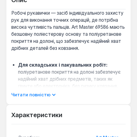
Опис
Робочі рукавички — засіб індивідуального захисту
рук для виконання точних операцій, де потрібна
висока чутливість пальців. Art Master 69586 мають
безшовну поліестерову основу та поліуретанове
покриття на долоні, що забезпечує надійний хват
дрібних деталей без ковзання.
Для складських і пакувальних робіт:
поліуретанове покриття на долоні забезпечує
надійний хват дрібних предметів, таких як
гвинти або електроніка, без ризику ковзання.
Коли обрати замість нітрилових рукавичок:
Читати повністю
якщо потрібна вентиляція тильної сторони для
зменшення втоми рук під час тривалої роботи
Характеристики
— поліестерова основа забезпечує
повітропроникність.
Сумісність з сенсорними екранами:
завдяки