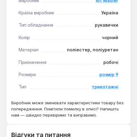
Виробник
Art Master
тонкому поліуретановому покриттю товщиною
менше 1 мм можна користуватися смартфоном
Країна виробник
Україна
або планшетом без знімання рукавичок.
Тип обладнання
рукавички
Рукавички підходять для монтажних робіт,
Колір
чорний
сортування деталей, а також побутових завдань,
де важлива чутливість пальців. Еластичний
Матеріал
поліестер, поліуретан
манжет фіксує рукавичку на зап'ясті, запобігаючи
зісковзуванню. Виробництво — Україна. Гарантія 1
Призначення
робочі
рік, доставка по Україні.
Розміри
розмір 9
Тип
трикотажні
Чи підходять для роботи з дрібними
металевими деталями?
Виробник може змінювати характеристики товару без
Так — поліуретанове покриття на долоні
попередження. Помітили помилку в описі? Напишіть
забезпечує чутливість для захоплення
нам — швидко перевіримо та виправимо.
дрібних гвинтів і шайб, а безшовна основа
запобігає натиранню шкіри.
Відгуки та питання