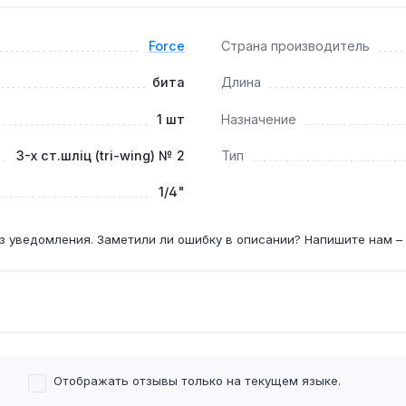
Force
Страна производитель
ают точное совпадение с винтами Nintendo, снижая риск по
бита
Длина
1 шт
Назначение
ом?
3-х ст.шліц (tri-wing) № 2
Тип
огут повредить профиль или крепление; рекомендуется испо
1/4"
з уведомления. Заметили ли ошибку в описании? Напишите нам –
Отображать отзывы только на текущем языке.