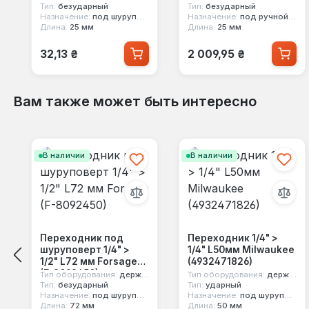
Тип:
безударный
Тип:
безударный
Назначение:
под шуруповерт
Назначение:
под ручной инструмент
Длина:
25 мм
Длина:
25 мм
Обычная цена:
Обычная цена:
32,13 ₴
2 009,95 ₴
Вам также может быть интересно
Пропустить галерею продуктов
В наличии
В наличии
Переходник под
Переходник 1/4" >
шуруповерт 1/4" >
1/4" L50мм Milwaukee
1/2" L72 мм Forsage
(4932471826)
(F-8092450)
Тип оборудования:
держатель насадок
Тип оборудования:
держатель насадок
Тип:
безударный
Тип:
ударный
Назначение:
под шуруповерт
Назначение:
под шуруповерт
Длина:
72 мм
Длина:
50 мм