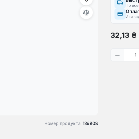
Быст
По все
Оплат
Или ка
Обычная це
32,13 ₴
Количес
Номер продукта:
136808