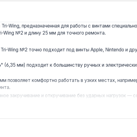
Tri-Wing, предназначенная для работы с винтами специальн
i-Wing №2 и длину 25 мм для точного ремонта.
Tri-Wing №2 точно подходит под винты Apple, Nintendo и др
4" (6,35 мм) подходит к большинству ручных и электричес
мм позволяет комфортно работать в узких местах, наприме
инта.
чное закручивание и откручивание без ударных нагрузок — 
обеспечивает износостойкость при регулярном использован
ых телефонов, ноутбуков, планшетов, игровых консолей и д
абот. Гарантия 1 год, доставка по Украине.