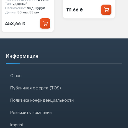
(4932479228)
Тип:
ударный
Обычная цена:
Назначение:
под шуруповерт
111,66 ₴
Длина:
50 мм, 55 мм
Обычная цена:
453,66 ₴
Информация
О нас
Публичная оферта (TOS)
Политика конфиденциальности
Реквизиты компании
Imprint