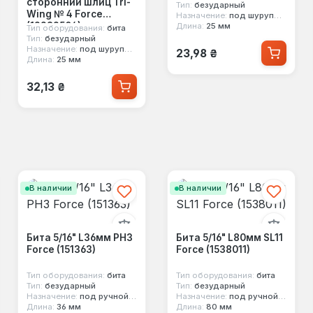
сторонний шлиц Tri-
Тип:
безударный
Wing № 4 Force
Назначение:
под шуруповерт
(122S2504)
Длина:
25 мм
Тип оборудования:
бита
Тип:
безударный
Обычная цена:
Назначение:
под шуруповерт
23,98 ₴
Длина:
25 мм
Обычная цена:
32,13 ₴
В наличии
В наличии
Бита 5/16" L36мм PH3
Бита 5/16" L80мм SL11
Force (151363)
Force (1538011)
Тип оборудования:
бита
Тип оборудования:
бита
Тип:
безударный
Тип:
безударный
Назначение:
под ручной инструмент
Назначение:
под ручной инструмент
Длина:
36 мм
Длина:
80 мм