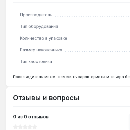
Производитель
Подходит ли бита для винтов Nintendo Switch?
Да — профиль Tri-Wing №2 и длина 25 мм обеспечив
Тип оборудования
Количество в упаковке
Можно ли использовать с ударным шуруповерт
Размер наконечника
Нет — бита безударного типа, ударные нагрузки м
Тип хвостовика
Производитель может изменять характеристики товара бе
Отзывы и вопросы
0 из 0 отзывов
Средний рейтинг 0 из 5 звезд