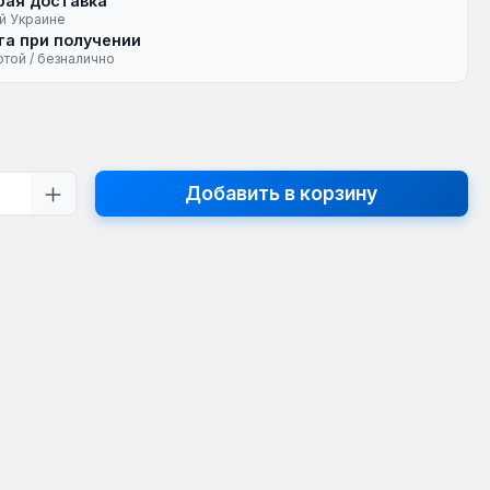
рая доставка
й Украине
а при получении
ртой / безналично
на:
тво продукта: введите желаемое кол
Добавить в корзину