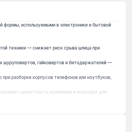
ой формы, используемыми в электронике и бытовой
угой техники — снижает риск срыва шлица при
ких шуруповертов, гайковертов и битодержателей —
р при разборке корпусов телефонов или ноутбуков,
сохраняет целостность крепления и подходит для
ии в сервисных центрах и домашних мастерских.
ругой техники, где используются винты Tri-Wing.