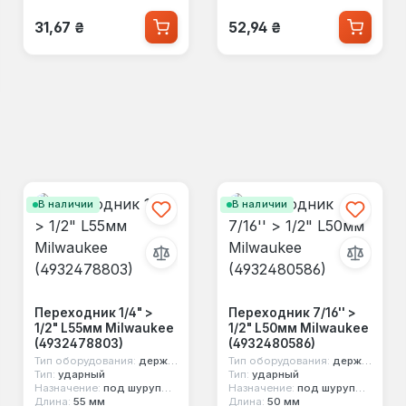
Обычная цена:
Обычная цена:
31,67 ₴
52,94 ₴
В наличии
В наличии
Переходник 1/4" >
Переходник 7/16'' >
1/2" L55мм Milwaukee
1/2" L50мм Milwaukee
(4932478803)
(4932480586)
Тип оборудования:
держатель насадок
Тип оборудования:
держатель насадок
Тип:
ударный
Тип:
ударный
Назначение:
под шуруповерт
Назначение:
под шуруповерт
Длина:
55 мм
Длина:
50 мм