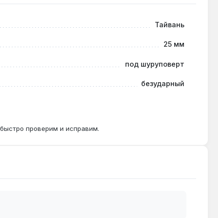
Тайвань
вреждения шлица при разборке.
25 мм
под шуруповерт
безударный
льзовать обычный шуруповерт.
 быстро проверим и исправим.