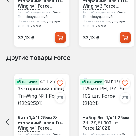
сторонний шлиц Tri-
сторонний шлиц Tri-
Wing № 1 Force
Wing № 3 Force
(122S2501)
(122S2503)
Тип оборудования:
бита
Тип оборудования:
бита
Тип:
безударный
Тип:
безударный
Назначение:
под шуруповерт
Назначение:
под шуруповерт
Длина:
25 мм
Длина:
25 мм
Обычная цена:
Обычная цена:
32,13 ₴
32,13 ₴
Другие товары Force
Пропустить галерею продуктов
В наличии
В наличии
Бита 1/4" L25мм 3-
Набор бит 1/4" L25мм
сторонний шлиц Tri-
PH, PZ, SL 102 шт.
Wing № 1 Force
Force (21021)
(122S2501)
Тип оборудования:
бита
Тип оборудования:
набор бит