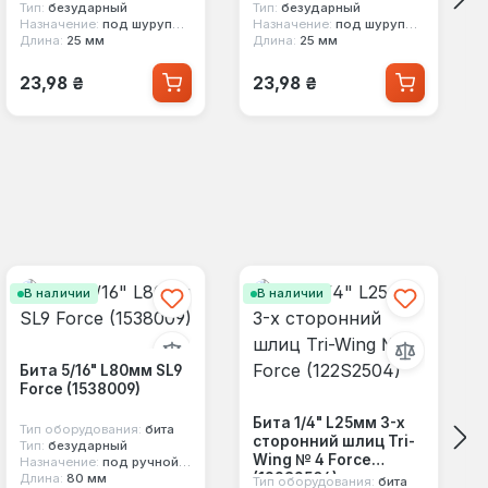
Тип:
безударный
Тип:
безударный
Назначение:
под шуруповерт
Назначение:
под шуруповерт
Длина:
25 мм
Длина:
25 мм
Обычная цена:
Обычная цена:
23,98 ₴
23,98 ₴
В наличии
В наличии
Бита 5/16" L80мм SL9
Force (1538009)
Бита 1/4" L25мм 3-х
Тип оборудования:
бита
сторонний шлиц Tri-
Тип:
безударный
Wing № 4 Force
Назначение:
под ручной инструмент
(122S2504)
Длина:
80 мм
Тип оборудования:
бита