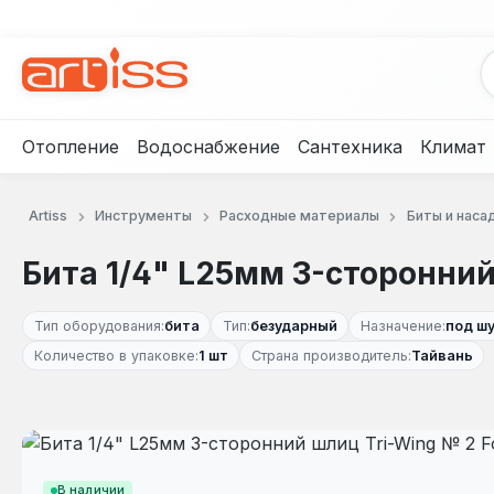
рейти к основному содержанию
Перейти к поиску
Перейти к основной навигации
Отопление
Водоснабжение
Сантехника
Климат
Artiss
Инструменты
Расходные материалы
Биты и наса
Бита 1/4" L25мм 3-сторонний
Тип оборудования:
бита
Тип:
безударный
Назначение:
под ш
Количество в упаковке:
1 шт
Страна производитель:
Тайвань
Пропустить галерею изображений
В наличии