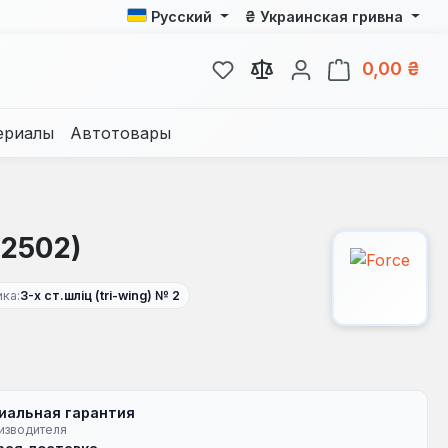
₴
Русский
Украинская гривна
У вас есть товары из спис
В к
0,00 ₴
ериалы
Автотовары
S2502)
ка:
3-х ст.шліц (tri-wing) № 2
иальная гарантия
изводителя