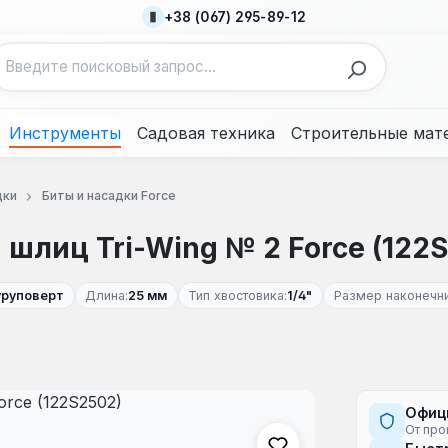
+38 (067) 295-89-12
Инструменты
Садовая техника
Строительные мат
дки
Биты и насадки Force
 шлиц Tri-Wing № 2 Force (122
уруповерт
Длина:
25 мм
Тип хвостовика:
1/4"
Размер наконечни
Офиц
От про