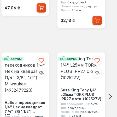
Тип:
безударный
Обычная цена:
Назначение:
под шуруповерт
47,06 ₴
Длина:
25 мм
Обычная цена:
32,13 ₴
В наличии
В наличии
Бита King Tony 1/4"
L25мм TORX PLUS
IPR27 с отв. (102527V)
Набор переходников
Тип оборудования:
бита
1/4'' Hex на квадрат
Тип:
безударный
(1/4", 3/8", 1/2")
Назначение:
под шуруповерт
Milwaukee
Длина:
25 мм
Тип оборудования:
держатель насадок