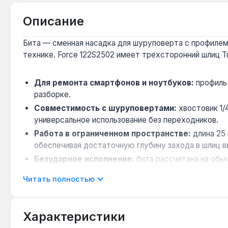
Описание
Бита — сменная насадка для шуруповерта с профилем 
технике. Force 122S2502 имеет трехсторонний шлиц Tr
Для ремонта смартфонов и ноутбуков:
профиль 
разборке.
Совместимость с шуруповертами:
хвостовик 1/
универсальное использование без переходников.
Работа в ограниченном пространстве:
длина 25 
обеспечивая достаточную глубину захода в шлиц в
Безударное исполнение:
бита рассчитана на обы
чувствительной электроники.
Читать полностью
Производство Тайвань:
инструментальная сталь 
Бита Force 122S2502 применяется для ремонта мобильн
Характеристики
Подходит для сервисных центров и домашних точных р