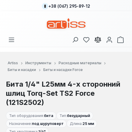
+38 (067) 295-89-12
Перейти к основному содержанию
У вас есть товары
В к
Artiss
Инструменты
Расходные материалы
Биты и насадки
Биты и насадки Force
Бита 1/4" L25мм 4-х сторонний
шлиц Torq-Set TS2 Force
(121S2502)
Тип оборудования:
бита
Тип:
безударный
Назначение:
под шуруповерт
Длина:
25 мм
Тип хвостовика:
1/4"