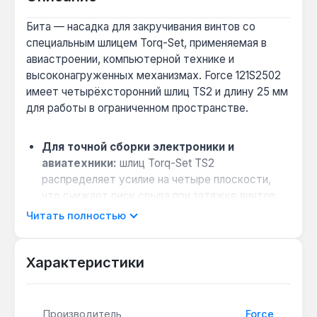
Бита — насадка для закручивания винтов со
специальным шлицем Torq-Set, применяемая в
авиастроении, компьютерной технике и
высоконагруженных механизмах. Force 121S2502
имеет четырёхсторонний шлиц TS2 и длину 25 мм
для работы в ограниченном пространстве.
Для точной сборки электроники и
авиатехники:
шлиц Torq-Set TS2
распределяет усилие на четыре плоскости,
что снижает риск срыва при затяжке винтов
под высоким моментом — важно для
Читать полностью
креплений в серверах и авиационных панелях.
Совместимость с безударными
Характеристики
шуруповёртами:
хвостовик 1/4" (6 мм)
подходит для большинства ручных и
электрических инструментов, работающих в
безударном режиме — бита не рассчитана на
Производитель
Force