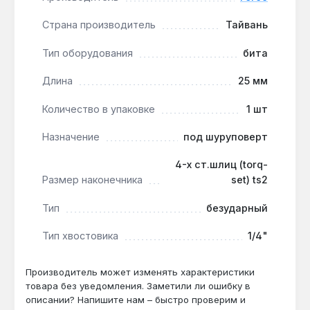
ударные нагрузки.
Страна производитель
Тайвань
Работа в стеснённых условиях:
длина 25 мм
позволяет маневрировать в узких отсеках,
Тип оборудования
бита
например при монтаже компьютерных блоков
или ремонте бытовой техники.
Длина
25 мм
Материал — инструментальная сталь:
бита
Количество в упаковке
1 шт
выдерживает интенсивное профессиональное
использование без деформации, что
Назначение
под шуруповерт
подтверждается производством на Тайване.
4-х ст.шлиц (torq-
Размер наконечника
set) ts2
Бита Force 121S2502 предназначена для мастеров,
работающих с креплениями Torq-Set в
Тип
безударный
авиастроении, ремонте электроники и точной
механике. Она подходит для безударных
Тип хвостовика
1/4"
шуруповёртов и гайковёртов, обеспечивая точное
затягивание без повреждения шлица. Гарантия 1
Производитель может изменять характеристики
год, доставка по Украине.
товара без уведомления. Заметили ли ошибку в
описании? Напишите нам – быстро проверим и