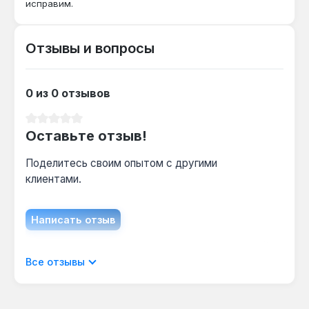
исправим.
Подходит ли бита для ударных
шуруповёртов?
Отзывы и вопросы
Нет — бита Force 121S2502 предназначена
только для безударного режима, так как тип
инструмента указан как безударный, и
0 из 0 отзывов
ударные нагрузки могут привести к поломке.
Средний рейтинг 0 из 5 звезд
Оставьте отзыв!
С какими винтами совместим шлиц TS2?
Шлиц Torq-Set TS2 подходит для винтов с
Поделитесь своим опытом с другими
соответствующим профилем, используемых
клиентами.
в авиационной и компьютерной технике —
бита не подходит для стандартных
Написать отзыв
крестовых или плоских шлицев.
Отображать отзывы только на текущем
Все отзывы
языке.