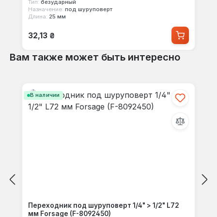
Тип:
безударный
Назначение:
под шуруповерт
Длина:
25 мм
Обычная цена:
32,13 ₴
Вам также может быть интересно
Пропустить галерею продуктов
В наличии
Переходник под шуруповерт 1/4" > 1/2" L72
мм Forsage (F-8092450)