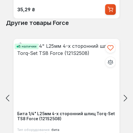
Обычная цена:
35,29 ₴
Другие товары Force
Пропустить галерею продуктов
В наличии
Бита 1/4" L25мм 4-х сторонний шлиц Torq-Set
TS8 Force (121S2508)
Тип оборудования:
бита