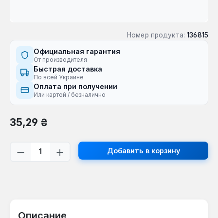
Номер продукта:
136815
Официальная гарантия
От производителя
Быстрая доставка
По всей Украине
Оплата при получении
Или картой / безналично
Обычная цена:
35,29 ₴
Количество продукта: введите желаем
Добавить в корзину
Описание