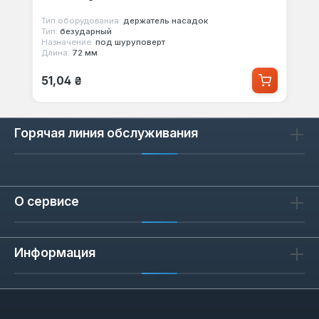
Тип оборудования:
держатель насадок
Тип:
безударный
Назначение:
под шуруповерт
Длина:
72 мм
Обычная цена:
51,04 ₴
Горячая линия обслуживания
О сервисе
Информация