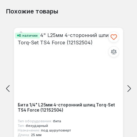
Похожие товары
Отзывов не найдено. Делитесь
Пропустить галерею продуктов
своими мыслями с другими.
В наличии
Бита 1/4" L25мм 4-сторонний шлиц Torq-Set
TS4 Force (121S2504)
Тип оборудования:
бита
Тип:
безударный
Назначение:
под шуруповерт
Длина:
25 мм