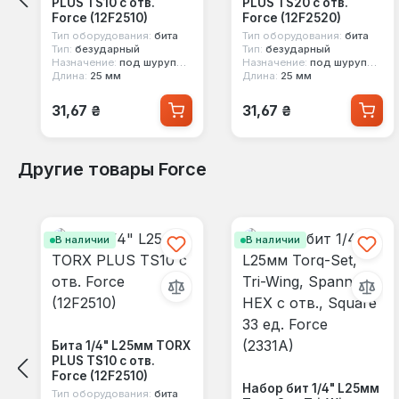
PLUS TS10 с отв.
PLUS TS20 с отв.
Force (12F2510)
Force (12F2520)
Тип оборудования:
бита
Тип оборудования:
бита
Тип:
безударный
Тип:
безударный
Назначение:
под шуруповерт
Назначение:
под шуруповерт
Длина:
25 мм
Длина:
25 мм
Обычная цена:
Обычная цена:
31,67 ₴
31,67 ₴
Другие товары Force
Пропустить галерею продуктов
В наличии
В наличии
Бита 1/4" L25мм TORX
PLUS TS10 с отв.
Force (12F2510)
Набор бит 1/4" L25мм
Тип оборудования:
бита