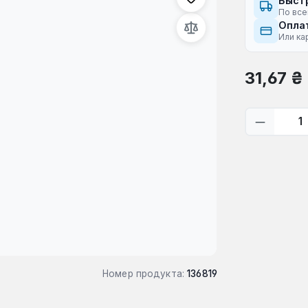
Быст
По все
Оплат
Или ка
Обычная це
31,67 ₴
Количес
Номер продукта:
136819