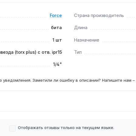
Force
Страна производитель
ем?
лю TS15, что исключает люфт и обеспечивает передачу крут
бита
Длина
1 шт
Назначение
звезда (torx plus) с отв. ipr15
Тип
акта с крепежом — на 20% больше, чем у Torx, что снижает
1/4"
з уведомления. Заметили ли ошибку в описании? Напишите нам –
Отображать отзывы только на текущем языке.