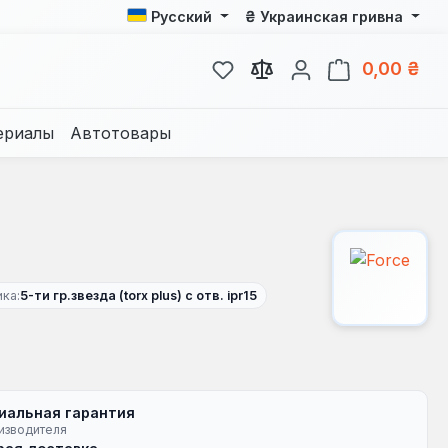
₴
Русский
Украинская гривна
У вас есть товары из спис
В к
0,00 ₴
ериалы
Автотовары
ка:
5-ти гр.звезда (torx plus) с отв. ipr15
иальная гарантия
изводителя