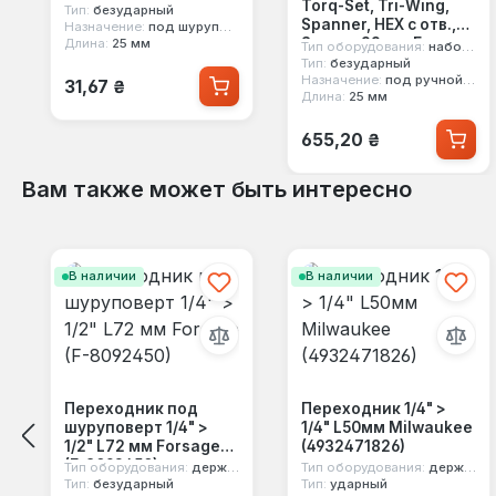
Torq-Set, Tri-Wing,
Тип:
безударный
Spanner, HEX с отв.,
Назначение:
под шуруповерт
Square 33 ед. Force
Длина:
25 мм
Тип оборудования:
набор бит
(2331A)
Тип:
безударный
Обычная цена:
Назначение:
под ручной инструмент
31,67 ₴
Длина:
25 мм
Обычная цена:
655,20 ₴
Вам также может быть интересно
Пропустить галерею продуктов
В наличии
В наличии
Переходник под
Переходник 1/4" >
шуруповерт 1/4" >
1/4" L50мм Milwaukee
1/2" L72 мм Forsage
(4932471826)
(F-8092450)
Тип оборудования:
держатель насадок
Тип оборудования:
держатель насадок
Тип:
безударный
Тип:
ударный