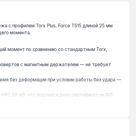
жа с профилем Torx Plus. Force TS15 длиной 25 мм
щего момента.
щий момент по сравнению со стандартным Torx,
уповертов с магнитным держателем — не требует
ния без деформации при условии работы без удара —
и HRC 58-60, что подтверждено сертификатом ISO
ью автомобиля или в монтажных коробках.
ых устройств и в автосервисе. Безударный тип