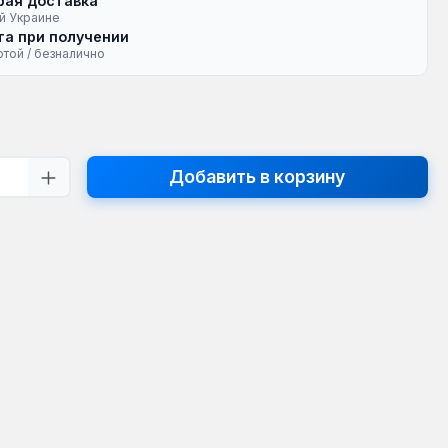
рая доставка
й Украине
а при получении
ртой / безналично
на:
тво продукта: введите желаемое кол
Добавить в корзину