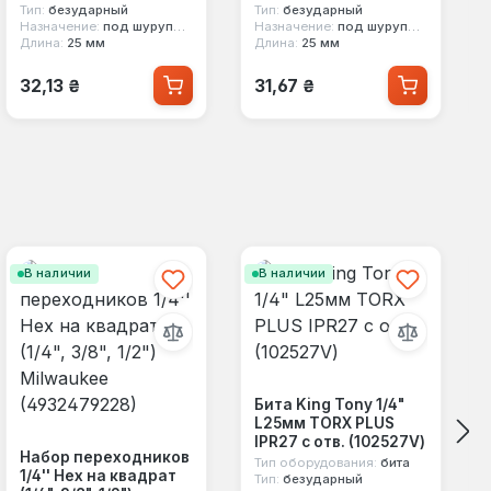
Тип:
безударный
Тип:
безударный
Назначение:
под шуруповерт
Назначение:
под шуруповерт
Длина:
25 мм
Длина:
25 мм
Обычная цена:
Обычная цена:
32,13 ₴
31,67 ₴
В наличии
В наличии
Бита King Tony 1/4"
L25мм TORX PLUS
IPR27 с отв. (102527V)
Набор переходников
Тип оборудования:
бита
1/4'' Hex на квадрат
Тип:
безударный