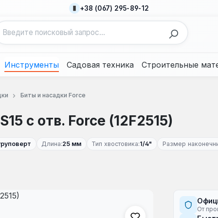
+38 (067) 295-89-12
Инструменты
Садовая техника
Строительные мат
дки
Биты и насадки Force
15 с отв. Force (12F2515)
уруповерт
Длина:
25 мм
Тип хвостовика:
1/4"
Размер наконечни
Офиц
От про