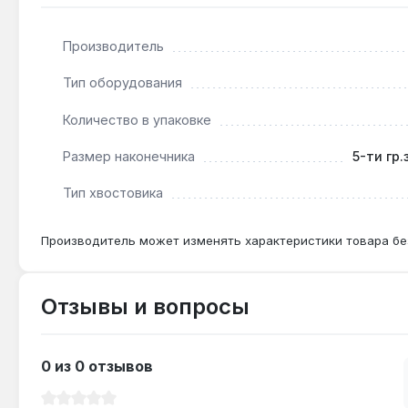
Производитель
Подходит ли для крепежа Torx Plus с отверсти
Да — наконечник IPR15 точно соответствует профи
Тип оборудования
Количество в упаковке
Чем отличается от стандартной биты Torx T15?
Размер наконечника
5-ти гр.
Профиль Torx Plus имеет увеличенную площадь конт
Тип хвостовика
Производитель может изменять характеристики товара бе
Отзывы и вопросы
0 из 0 отзывов
Средний рейтинг 0 из 5 звезд