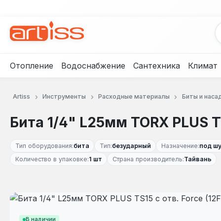
рейти к основному содержанию
Перейти к поиску
Перейти к основной навигации
Отопление
Водоснабжение
Сантехника
Климат
Artiss
Инструменты
Расходные материалы
Биты и наса
Бита 1/4" L25мм TORX PLUS TS
Тип оборудования:
бита
Тип:
безударный
Назначение:
под ш
Количество в упаковке:
1 шт
Страна производитель:
Тайвань
Пропустить галерею изображений
В наличии