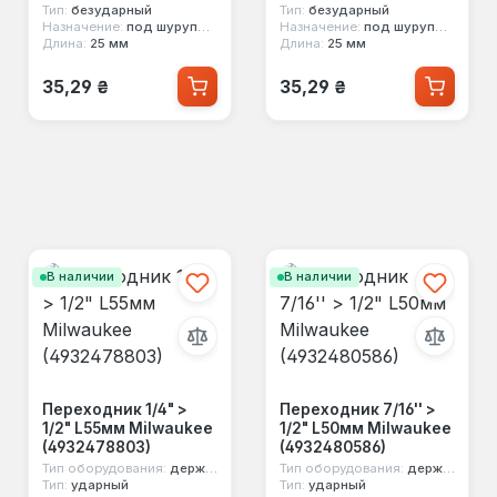
Тип:
безударный
Тип:
безударный
Назначение:
под шуруповерт
Назначение:
под шуруповерт
Длина:
25 мм
Длина:
25 мм
Обычная цена:
Обычная цена:
35,29 ₴
35,29 ₴
В наличии
В наличии
Переходник 1/4" >
Переходник 7/16'' >
1/2" L55мм Milwaukee
1/2" L50мм Milwaukee
(4932478803)
(4932480586)
Тип оборудования:
держатель насадок
Тип оборудования:
держатель насадок
Тип:
ударный
Тип:
ударный