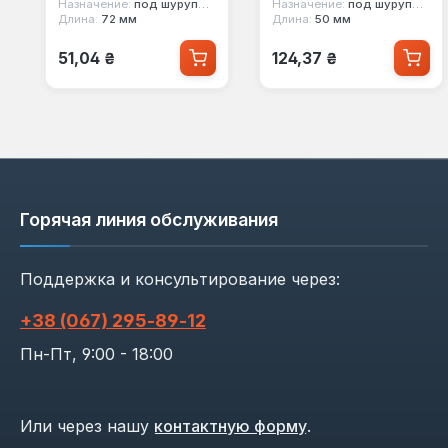
Назначение:
под шуруповерт
Назначение:
под шуруповерт
Длина:
72 мм
Длина:
50 мм
Обычная цена:
Обычная цена:
51,04 ₴
124,37 ₴
Горячая линия обслуживания
Поддержка и консультирование через:
+38 (067) 295‑89‑12
Пн-Пт, 9:00 - 18:00
Или через нашу
контактную форму
.