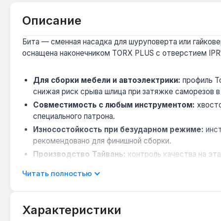
Описание
Бита — сменная насадка для шуруповерта или гайковер
оснащена наконечником TORX PLUS с отверстием IPR
Для сборки мебели и автоэлектрики:
профиль To
снижая риск срыва шлица при затяжке саморезов 
Совместимость с любым инструментом:
хвосто
специального патрона.
Износостойкость при безударном режиме:
инст
рекомендовано для финишной сборки.
Производство Тайвань:
контроль качества на эт
9001.
Читать полностью
Компактная длина 25 мм:
позволяет работать в 
Бита Force TS15 применяется для монтажа крепежа To
Характеристики
исключает повреждение хрупких деталей. Гарантия 1 г