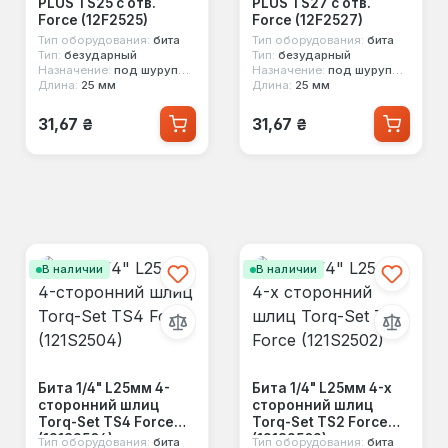
PLUS TS25 с отв.
PLUS TS27 с отв.
Force (12F2525)
Force (12F2527)
Тип оборудования:
бита
Тип оборудования:
бита
Тип:
безударный
Тип:
безударный
Назначение:
под шуруповерт
Назначение:
под шуруповерт
Длина:
25 мм
Длина:
25 мм
Обычная цена:
Обычная цена:
31,67 ₴
31,67 ₴
В наличии
В наличии
Бита 1/4" L25мм 4-
Бита 1/4" L25мм 4-х
сторонний шлиц
сторонний шлиц
Torq-Set TS4 Force
Torq-Set TS2 Force
(121S2504)
(121S2502)
Тип оборудования:
бита
Тип оборудования:
бита