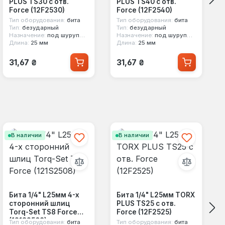
PLUS TS30 с отв.
PLUS TS40 с отв.
Force (12F2530)
Force (12F2540)
Тип оборудования:
бита
Тип оборудования:
бита
Тип:
безударный
Тип:
безударный
Назначение:
под шуруповерт
Назначение:
под шуруповерт
Длина:
25 мм
Длина:
25 мм
Обычная цена:
Обычная цена:
31,67 ₴
31,67 ₴
В наличии
В наличии
Бита 1/4" L25мм 4-х
Бита 1/4" L25мм TORX
сторонний шлиц
PLUS TS25 с отв.
Torq-Set TS8 Force
Force (12F2525)
(121S2508)
Тип оборудования:
бита
Тип оборудования:
бита