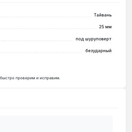
Тайвань
ящего момента до 15 Н·м без проскальзывания.
25 мм
под шуруповерт
безударный
 износ биты при частом использовании.
 быстро проверим и исправим.