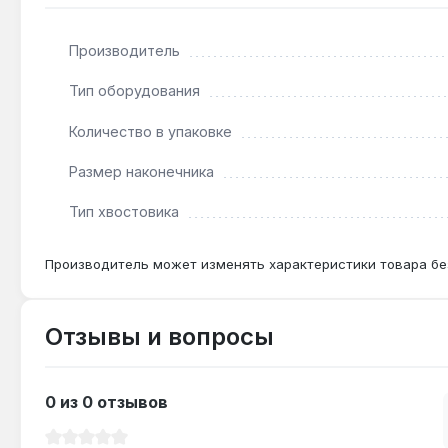
Подходит ли бита для работы с ударным шуру
Нет — бита безударного типа, предназначена для об
Производитель
Тип оборудования
Какой крепеж подходит для наконечника PZ3?
Количество в упаковке
Шурупы и саморезы с крестообразным шлицем Pozid
Размер наконечника
Тип хвостовика
Производитель может изменять характеристики товара бе
Отзывы и вопросы
0 из 0 отзывов
Средний рейтинг 0 из 5 звезд