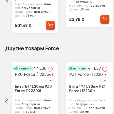
Тип:
безударный
Тип оборудования:
бита
Назначение:
под шуруповерт
Тип:
безударный
Длина:
25 мм
Назначение:
под шуруповерт
Длина:
25 мм
Обычная цена:
23,98 ₴
Обычная цена:
501,49 ₴
Другие товары Force
Пропустить галерею продуктов
В наличии
В наличии
Бита 1/4" L30мм PZ0
Бита 1/4" L30мм PZ1
Force (122300)
Force (122301)
Тип оборудования:
бита
Тип оборудования:
бита
Тип:
безударный
Тип:
безударный
Назначение:
под шуруповерт
Назначение:
под шуруповерт
Длина:
30 мм
Длина:
30 мм