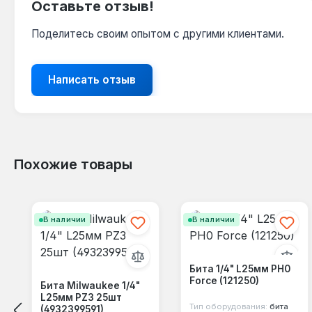
Оставьте отзыв!
Поделитесь своим опытом с другими клиентами.
Написать отзыв
Похожие товары
Пропустить галерею продуктов
В наличии
В наличии
Бита 1/4" L25мм PH0
Force (121250)
Бита Milwaukee 1/4"
L25мм PZ3 25шт
Тип оборудования:
бита
(4932399591)