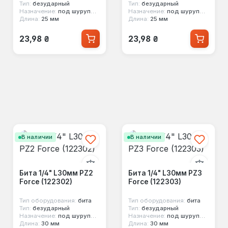
Тип:
безударный
Тип:
безударный
Назначение:
под шуруповерт
Назначение:
под шуруповерт
Длина:
25 мм
Длина:
25 мм
Обычная цена:
Обычная цена:
23,98 ₴
23,98 ₴
В наличии
В наличии
Бита 1/4" L30мм PZ2
Бита 1/4" L30мм PZ3
Force (122302)
Force (122303)
Тип оборудования:
бита
Тип оборудования:
бита
Тип:
безударный
Тип:
безударный
Назначение:
под шуруповерт
Назначение:
под шуруповерт
Длина:
30 мм
Длина:
30 мм