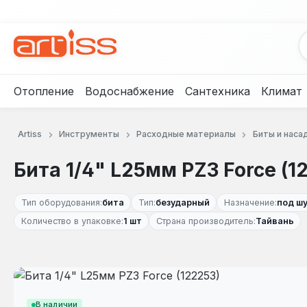
рейти к основному содержанию
Перейти к поиску
Перейти к основной навигации
Отопление
Водоснабжение
Сантехника
Климат
Artiss
Инструменты
Расходные материалы
Биты и наса
Бита 1/4" L25мм PZ3 Force (1
Тип оборудования:
бита
Тип:
безударный
Назначение:
под ш
Количество в упаковке:
1 шт
Страна производитель:
Тайвань
Пропустить галерею изображений
В наличии