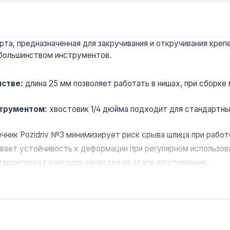
рта, предназначенная для закручивания и откручивания кре
 большинством инструментов.
нстве:
длина 25 мм позволяет работать в нишах, при сборке
струментом:
хвостовик 1/4 дюйма подходит для стандартны
чник Pozidriv №3 минимизирует риск срыва шлица при рабо
вает устойчивость к деформации при регулярном использов
гарантирует контроль качества на этапе изготовления.
овки электротехнических изделий и ремонтных работ, где т
Украине.