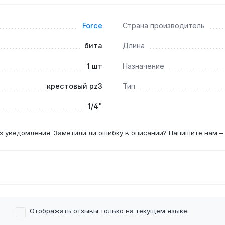
повертом?
ычного закручивания, без ударных нагрузок.
Force
Страна производитель
бита
Длина
1 шт
Назначение
riv №3, диаметром от 4 до 6 мм.
крестовый pz3
Тип
1/4"
з уведомления. Заметили ли ошибку в описании? Напишите нам –
Отображать отзывы только на текущем языке.