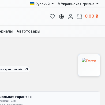
₴
Русский
Украинская гривна
У вас есть товары из спис
В к
0,00 ₴
ериалы
Автотовары
ка:
крестовый pz3
иальная гарантия
изводителя