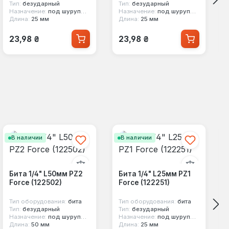
Тип:
безударный
Тип:
безударный
Назначение:
под шуруповерт
Назначение:
под шуруповерт
Длина:
25 мм
Длина:
25 мм
Обычная цена:
Обычная цена:
23,98 ₴
23,98 ₴
В наличии
В наличии
Бита 1/4" L50мм PZ2
Бита 1/4" L25мм PZ1
Force (122502)
Force (122251)
Тип оборудования:
бита
Тип оборудования:
бита
Тип:
безударный
Тип:
безударный
Назначение:
под шуруповерт
Назначение:
под шуруповерт
Длина:
50 мм
Длина:
25 мм