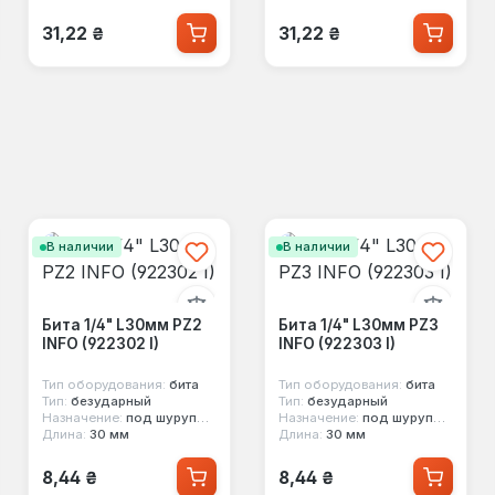
Обычная цена:
Обычная цена:
31,22 ₴
31,22 ₴
В наличии
В наличии
Бита 1/4" L30мм PZ2
Бита 1/4" L30мм PZ3
INFO (922302 I)
INFO (922303 I)
Тип оборудования:
бита
Тип оборудования:
бита
Тип:
безударный
Тип:
безударный
Назначение:
под шуруповерт
Назначение:
под шуруповерт
Длина:
30 мм
Длина:
30 мм
Обычная цена:
Обычная цена:
8,44 ₴
8,44 ₴