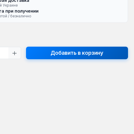
рая доставка
й Украине
а при получении
ртой / безналично
на:
тво продукта: введите желаемое кол
Добавить в корзину