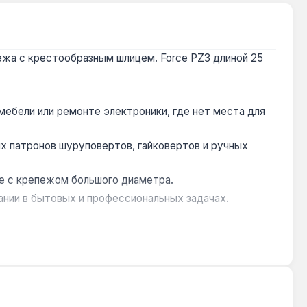
пежа с крестообразным шлицем. Force PZ3 длиной 25
 мебели или ремонте электроники, где нет места для
х патронов шуруповертов, гайковертов и ручных
те с крепежом большого диаметра.
ании в бытовых и профессиональных задачах.
ребуется точное закручивание крепежа с