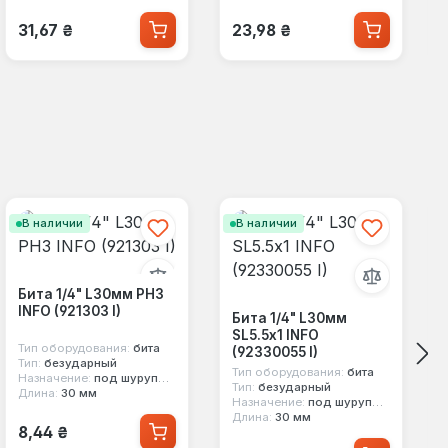
Обычная цена:
Обычная цена:
31,67 ₴
23,98 ₴
В наличии
В наличии
Бита 1/4" L30мм PH3
INFO (921303 I)
Бита 1/4" L30мм
SL5.5x1 INFO
Тип оборудования:
бита
(92330055 I)
Тип:
безударный
Тип оборудования:
бита
Назначение:
под шуруповерт
Тип:
безударный
Длина:
30 мм
Назначение:
под шуруповерт
Длина:
30 мм
Обычная цена:
8,44 ₴