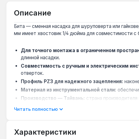
Описание
Бита — сменная насадка для шуруповерта или гайкове
мм имеет хвостовик 1/4 дюйма для совместимости с
Для точного монтажа в ограниченном простра
длинной насадки.
Совместимость с ручным и электрическим ин
отверток.
Профиль PZ3 для надежного зацепления:
наконе
Материал из инструментальной стали:
обеспечи
Производство — Тайвань:
страна производителя 
Читать полностью
Бита Force PZ3 подходит для монтажа мебели, устан
крестообразным шлицем. Гарантия 1 год, доставка по 
Характеристики