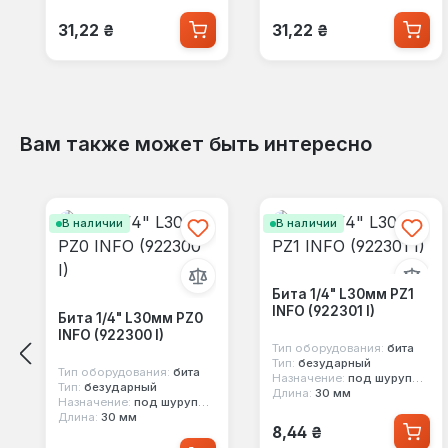
Обычная цена:
Обычная цена:
31,22 ₴
31,22 ₴
Вам также может быть интересно
Пропустить галерею продуктов
В наличии
В наличии
Бита 1/4" L30мм PZ1
INFO (922301 I)
Бита 1/4" L30мм PZ0
INFO (922300 I)
Тип оборудования:
бита
Тип:
безударный
Тип оборудования:
бита
Назначение:
под шуруповерт
Тип:
безударный
Длина:
30 мм
Назначение:
под шуруповерт
Длина:
30 мм
Обычная цена:
8,44 ₴