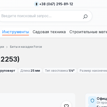
+38 (067) 295-89-12
Инструменты
Садовая техника
Строительные мат
дки
Биты и насадки Force
22253)
уруповерт
Длина:
25 мм
Тип хвостовика:
1/4"
Размер наконечни
Офиц
От про