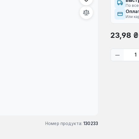
Быст
По все
Оплат
Или ка
Обычная це
23,98 ₴
Количес
Номер продукта:
130233