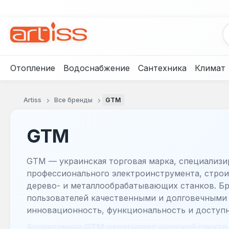
рейти к основному содержанию
Перейти к поиску
Перейти к основной навигации
Отопление
Водоснабжение
Сантехника
Климат
Artiss
Все бренды
GTM
GTM
GTM — украинская торговая марка, специализ
профессионального электроинструмента, строи
дерево- и металлообрабатывающих станков. Бр
пользователей качественными и долговечными
инновационность, функциональность и доступ
Ассортимент GTM охватывает широкий спектр 