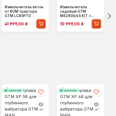
Измельчитель веток
Измельчитель
от ВОМ трактора
садовый GTM
GTM LC80PTO
MS2800/45 KIT +
удлинитель 10м
Цена продажи:
Цена продажи:
41 999,00 ₴
10 999,00 ₴
В наличии
В наличии