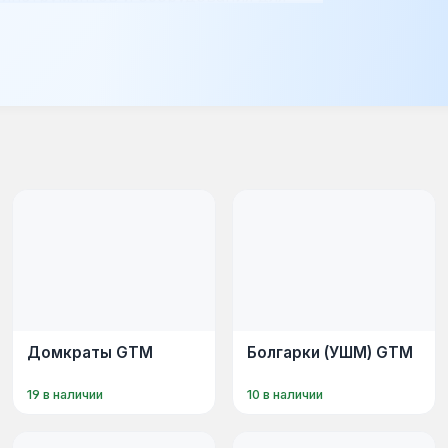
болгарок до глубинных вибраторов,
шуруповертов и цепных пил.
олетним опытом, работающих для
т тестирование на строительных
мости от типа инструмента.
каты соответствия стандартам EC и
менение в строительстве, ремонтных
ысокую производительность и
 мастеров.
Домкраты GTM
Болгарки (УШМ) GTM
19 в наличии
10 в наличии