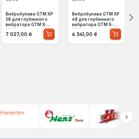
Вибробулава GTM XP
Вибробулава GTM XP
58 для глубинного
48 для глубинного
вибратора GTM X-
вибратора GTM X-
MAN
MAN
Обычная цена:
Обычная цена:
7 027,00 ₴
6 341,00 ₴