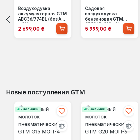
Воздуходувка
Садовая
аккумуляторная GTM
воздуходувка
ABC36/774BL (без АКБ
бензиновая GTM
и ЗУ)
GB526R, 810 м³/ч
Цена продажи:
Цена продажи:
2 699,00 ₴
5 999,00 ₴
Новые поступления GTM
Пропустить галерею продуктов
В наличии
В наличии