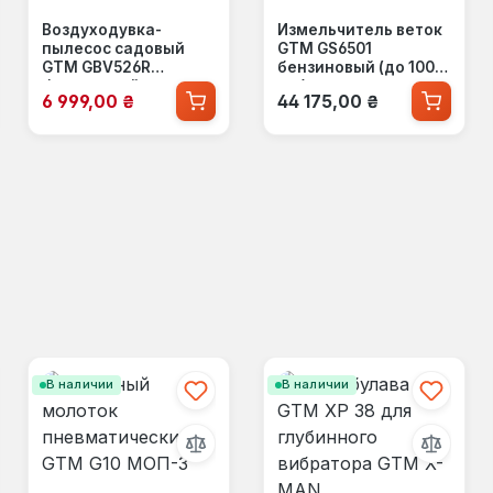
Воздуходувка-
Измельчитель веток
пылесос садовый
GTM GS6501
GTM GBV526R
бензиновый (до 100
бензиновый
мм)
Цена продажи:
Обычная цена:
6 999,00 ₴
44 175,00 ₴
В наличии
В наличии