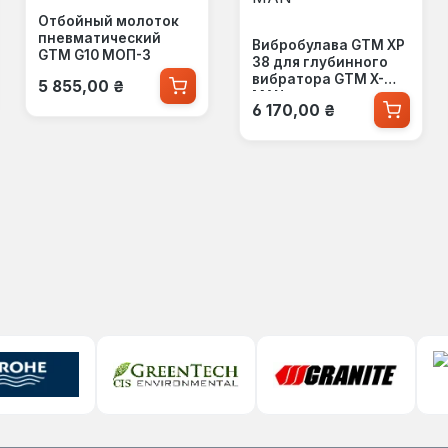
Отбойный молоток
пневматический
Вибробулава GTM XP
GTM G10 МОП-3
38 для глубинного
Обычная цена:
вибратора GTM X-
5 855,00 ₴
MAN
Обычная цена:
6 170,00 ₴