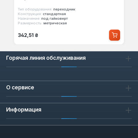
Тип оборудования:
переходник
Конструкция:
стандартная
Назначение:
под гайковерт
Размерность:
метрическая
Обычная цена:
342,51 ₴
Горячая линия обслуживания
О сервисе
Информация