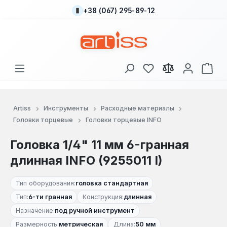
+38 (067) 295-89-12
Перейти к основному содержанию
У вас есть товары
В к
Artiss
Инструменты
Расходные материалы
Головки торцевые
Головки торцевые INFO
Головка 1/4" 11 мм 6-гранная
длинная INFO (9255011 I)
Тип оборудования:
головка стандартная
Тип:
6-ти гранная
Конструкция:
длинная
Назначение:
под ручной инструмент
Размерность:
метрическая
Длина:
50 мм