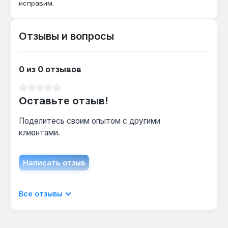
исправим.
профиль 11 мм обеспечивают совместимость
с большинством динамометрических ключей
этого стандарта.
Отзывы и вопросы
Какой материал выдерживает головка?
0 из 0 отзывов
Хром-ванадиевая сталь CR-V рассчитана на
работу с крепежом из стали и легированных
Средний рейтинг 0 из 5 звезд
Оставьте отзыв!
сплавов, включая болты класса прочности до
8.8.
Поделитесь своим опытом с другими
клиентами.
Написать отзыв
Отображать отзывы только на текущем
Все отзывы
языке.