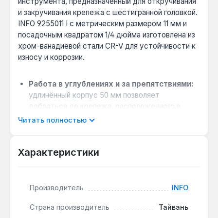
инструмента, предназначенный для откручивания
и закручивания крепежа с шестигранной головкой.
INFO 9255011 I с метрическим размером 11 мм и
посадочным квадратом 1/4 дюйма изготовлена из
хром-ванадиевой стали CR-V для устойчивости к
износу и коррозии.
Работа в углублениях и за препятствиями:
удлинённый корпус 50 мм позволяет
добраться до крепежа, расположенного в
нишах, пазах или за элементами конструкции,
Читать полностью
где стандартная головка не помещается.
Надёжное сцепление без повреждения
Характеристики
граней:
шестигранный профиль 11 мм
обеспечивает плотное прилегание к головке
болта или гайки, снижая риск срыва граней при
высоком усилии.
Производитель
INFO
Совместимость с ручным инструментом:
Страна производитель
Тайвань
хвостовик 1/4 дюйма подходит для