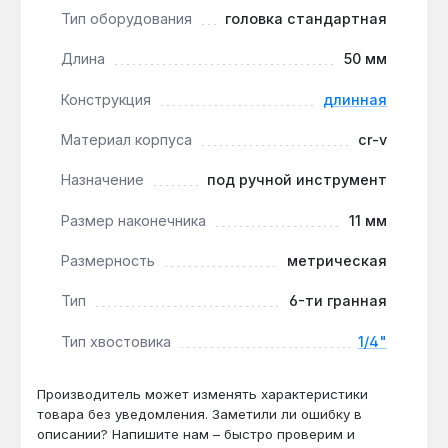
большинства трещоток, воротков и
Тип оборудования
головка стандартная
удлинителей этого стандарта, что делает
головку универсальным элементом набора.
Длина
50 мм
Производство на Тайване:
страна
Конструкция
длинная
производитель — Тайвань, что соответствует
стандартам качества для слесарного
Материал корпуса
cr-v
инструмента.
Назначение
под ручной инструмент
Головка INFO 9255011 I применяется при сборке
Размер наконечника
11 мм
мебели, ремонте автомобилей, монтаже
металлоконструкций и других работах, где
Размерность
метрическая
требуется точное усилие на крепёж в
ограниченном пространстве. Гарантия 1 год,
Тип
6-ти гранная
доставка по Украине.
Тип хвостовика
1/4"
Подходит ли для работы с
Производитель может изменять характеристики
динамометрическим ключом?
товара без уведомления. Заметили ли ошибку в
описании? Напишите нам – быстро проверим и
Да — хвостовик 1/4 дюйма и шестигранный