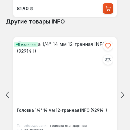
Обычная цена:
81,90 ₴
Другие товары INFO
Пропустить галерею продуктов
В наличии
Головка 1/4" 14 мм 12-гранная INFO (92914 I)
Тип оборудования:
головка стандартная