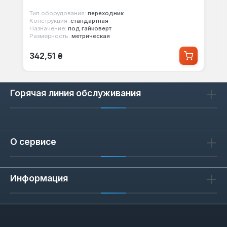
Тип оборудования:
переходник
Конструкция:
стандартная
Назначение:
под гайковерт
Размерность:
метрическая
Обычная цена:
342,51 ₴
Горячая линия обслуживания
О сервисе
Информация