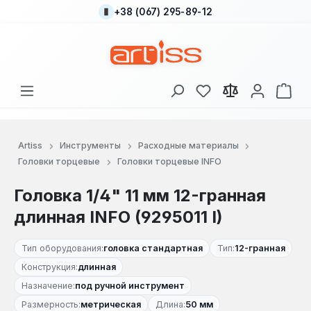
+38 (067) 295-89-12
Перейти к основному содержанию
У вас есть товары
В к
Artiss
Инструменты
Расходные материалы
Головки торцевые
Головки торцевые INFO
Головка 1/4" 11 мм 12-гранная
длинная INFO (9295011 I)
Тип оборудования:
головка стандартная
Тип:
12-гранная
Конструкция:
длинная
Назначение:
под ручной инструмент
Размерность:
метрическая
Длина:
50 мм