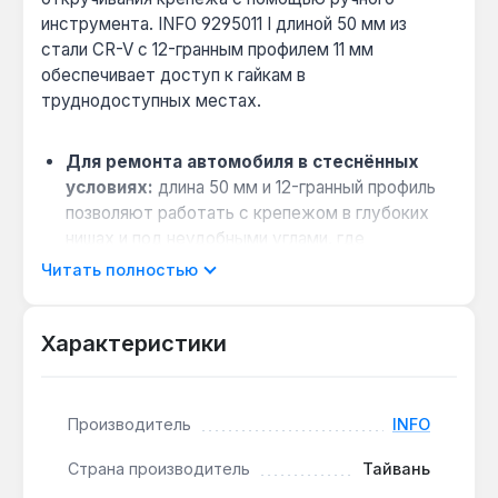
инструмента. INFO 9295011 I длиной 50 мм из
стали CR-V с 12-гранным профилем 11 мм
обеспечивает доступ к гайкам в
труднодоступных местах.
Для ремонта автомобиля в стеснённых
условиях:
длина 50 мм и 12-гранный профиль
позволяют работать с крепежом в глубоких
нишах и под неудобными углами, где
стандартная головка не помещается.
Читать полностью
Совместимость с ручным инструментом:
хвостовик 1/4" подходит для трещоток,
Характеристики
воротков и ключей этого размера —
универсальное решение для набора.
Износостойкость при интенсивной работе:
Производитель
INFO
сталь CR-V (хромованадиевая) выдерживает
высокие крутящие моменты без деформации,
Страна производитель
Тайвань
что важно для профессионального