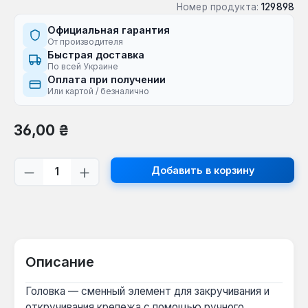
Номер продукта:
129898
Официальная гарантия
От производителя
Быстрая доставка
По всей Украине
Оплата при получении
Или картой / безналично
Обычная цена:
36,00 ₴
Количество продукта: введите желаем
Добавить в корзину
Описание
Головка — сменный элемент для закручивания и
откручивания крепежа с помощью ручного