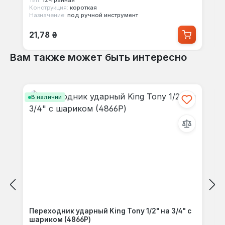
Тип:
12-гранная
Конструкция:
короткая
Назначение:
под ручной инструмент
Обычная цена:
21,78 ₴
Вам также может быть интересно
Пропустить галерею продуктов
В наличии
Переходник ударный King Tony 1/2" на 3/4" с
шариком (4866P)