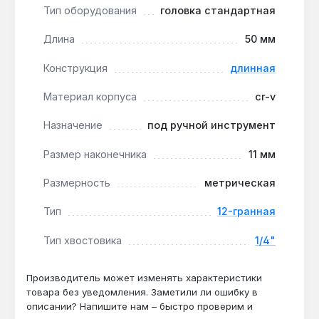
использования.
Тип оборудования
головка стандартная
Метрическая размерность 11 мм:
точное
соответствие стандартным гайкам и болтам
Длина
50 мм
метрической системы — подходит для
Конструкция
длинная
большинства автомобильных и бытовых
креплений.
Материал корпуса
cr-v
Производство Тайвань:
изготовлена на
Тайване с контролем качества, что
Назначение
под ручной инструмент
гарантирует стабильность геометрии и
Размер наконечника
11 мм
твёрдости.
Размерность
метрическая
Головка INFO 9295011 I применяется при монтаже
и демонтаже крепежа в автомобильной технике,
Тип
12-гранная
при обслуживании сельхозмашин и в бытовых
Тип хвостовика
1/4"
ремонтах, где требуется доступ к крепежу в
ограниченном пространстве. Гарантия 1 год,
доставка по Украине.
Производитель может изменять характеристики
товара без уведомления. Заметили ли ошибку в
описании? Напишите нам – быстро проверим и