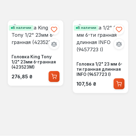
В наличии
В наличии
Головка King Tony
1/2" 23мм 6-гранная
Головка 1/2" 23 мм 6-
(423523M)
ти гранная длинная
Обычная цена:
INFO (9457723 I)
276,85 ₴
Обычная цена:
107,56 ₴