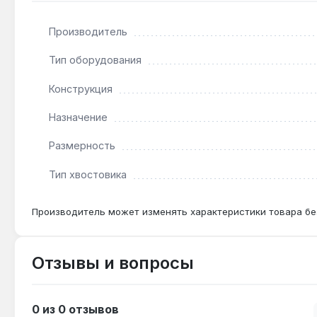
Подходит ли для работы с ударным гайковёрт
Нет — головка предназначена только для ручного 
Производитель
Тип оборудования
Какой размер крепежа подходит?
Шестигранный профиль 22 мм рассчитан на стандар
Конструкция
Назначение
Размерность
Тип хвостовика
Производитель может изменять характеристики товара бе
Отзывы и вопросы
0 из 0 отзывов