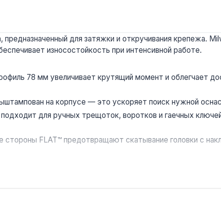
 предназначенный для затяжки и откручивания крепежа. Milw
беспечивает износостойкость при интенсивной работе.
рофиль 78 мм увеличивает крутящий момент и облегчает дос
ыштампован на корпусе — это ускоряет поиск нужной оснас
" подходит для ручных трещоток, воротков и гаечных ключ
е стороны FLAT™ предотвращают скатывание головки с накл
таллоконструкций, ремонте сельхозтехники и обслуживании
зводство — США. Гарантия от производителя, доставка по У