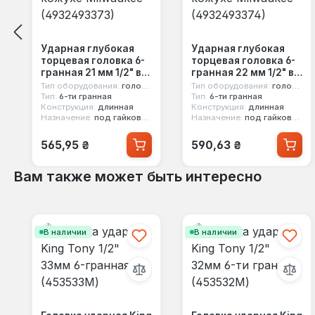
Ударная глубокая
Ударная глубокая
торцевая головка 6-
торцевая головка 6-
гранная 21 мм 1/2" в
гранная 22 мм 1/2" в
защитном кожухе
защитном кожухе
Тип оборудования:
головка ударная
Тип оборудования:
головка ударная
Milwaukee
Milwaukee
Тип:
6-ти гранная
Тип:
6-ти гранная
Конструкция:
длинная
Конструкция:
длинная
(4932493373)
(4932493374)
Назначение:
под гайковерт, под легкосплавные диски
Назначение:
под гайковерт, под легкосплавные диски
Обычная цена:
Обычная цена:
565,95 ₴
590,63 ₴
Вам также может быть интересно
Пропустить галерею продуктов
В наличии
В наличии