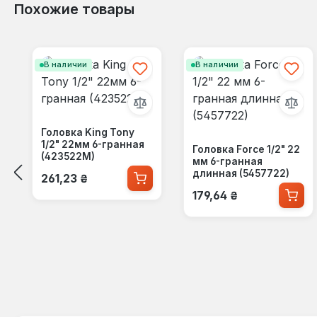
Похожие товары
Пропустить галерею продуктов
В наличии
В наличии
Головка King Tony
1/2" 22мм 6-гранная
Головка Force 1/2" 22
(423522M)
мм 6-гранная
Обычная цена:
длинная (5457722)
261,23 ₴
Обычная цена:
179,64 ₴