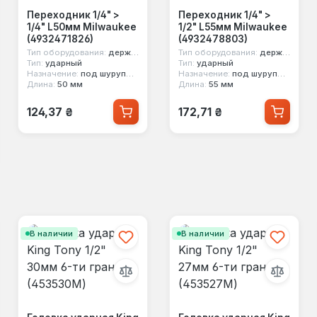
Переходник 1/4" >
Переходник 1/4" >
1/4" L50мм Milwaukee
1/2" L55мм Milwaukee
(4932471826)
(4932478803)
Тип оборудования:
держатель насадок
Тип оборудования:
держатель насадок
Тип:
ударный
Тип:
ударный
Назначение:
под шуруповерт
Назначение:
под шуруповерт
Длина:
50 мм
Длина:
55 мм
Обычная цена:
Обычная цена:
124,37 ₴
172,71 ₴
В наличии
В наличии