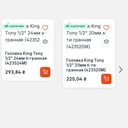
В наличии
В наличии
Головка King Tony
1/2" 24мм 6-гранная
Головка King Tony
(423524M)
1/2" 20мм 6-ти
Обычная цена:
гранная (423520M)
293,84 ₴
Обычная цена:
225,04 ₴