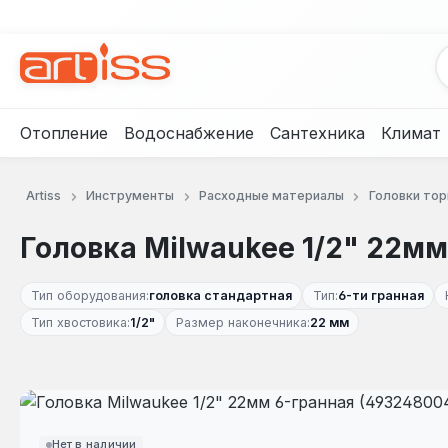
рейти к основному содержанию
Перейти к поиску
Перейти к основной навигации
Отопление
Водоснабжение
Сантехника
Климат
Artiss
Инструменты
Расходные материалы
Головки то
Головка Milwaukee 1/2" 22мм
Тип оборудования:
головка стандартная
Тип:
6-ти гранная
Тип хвостовика:
1/2"
Размер наконечника:
22 мм
Пропустить галерею изображений
Нет в наличии