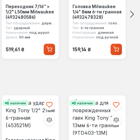
Переходник 7/16'' >
Головка Milwaukee
1/2" L50мм Milwaukee
1/4" 8мм 6-ти гранная
(4932480586)
(4932478328)
Тип оборудования:
держатель насадок
Тип оборудования:
головка стандартная
Тип:
ударный
Тип:
6-ти гранная
Назначение:
под шуруповерт
Конструкция:
длинная
Длина:
50 мм
Назначение:
под ручной инструмент
Обычная цена:
Обычная цена:
519,61 ₴
159,14 ₴
В наличии
В наличии