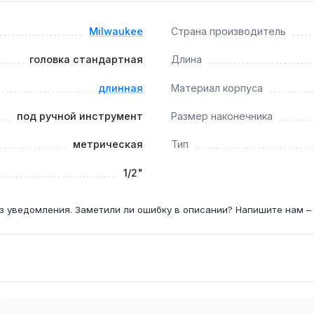
ом?
инструмента, использование с ударными приводами может пр
Milwaukee
Страна производитель
головка стандартная
Длина
тные гайки и болты метрической размерности — например, 
длинная
Материал корпуса
под ручной инструмент
Размер наконечника
метрическая
Тип
1/2"
з уведомления. Заметили ли ошибку в описании? Напишите нам –