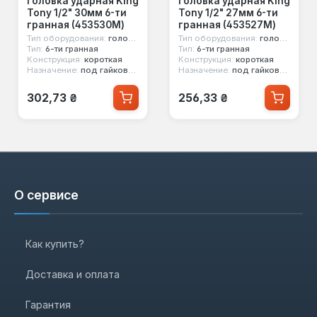
Головка ударная King
Головка ударная King
Tony 1/2" 30мм 6-ти
Tony 1/2" 27мм 6-ти
гранная (453530M)
гранная (453527M)
Тип оборудования:
головка ударная
Тип оборудования:
головка ударная
Тип:
6-ти гранная
Тип:
6-ти гранная
Конструкция:
короткая
Конструкция:
короткая
Назначение:
под гайковерт
Назначение:
под гайковерт
Обычная цена:
Обычная цена:
302,73 ₴
256,33 ₴
О сервисе
Как купить?
Доставка и оплата
Гарантия