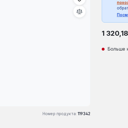
похо
обрат
Посм
Обычная це
1 320,1
Больше 
Номер продукта:
119342