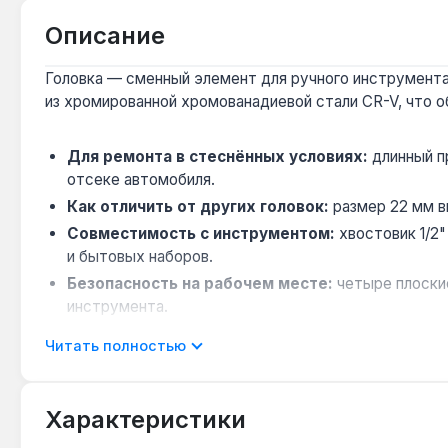
Описание
Головка — сменный элемент для ручного инструмента,
из хромированной хромованадиевой стали CR-V, что о
Для ремонта в стеснённых условиях:
длинный п
отсеке автомобиля.
Как отличить от других головок:
размер 22 мм в
Совместимость с инструментом:
хвостовик 1/2
и бытовых наборов.
Безопасность на рабочем месте:
четыре плоски
инструмента.
Читать полностью
Головка Milwaukee 22 мм применяется при сборке ме
закручивание крепежа с шестигранной головкой. Прои
Характеристики