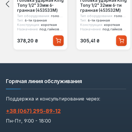
Головка ударная King
Головка ударная King
Tony 1/2" 33мм 6-
Tony 1/2" 32мм 6-ти
гранная (453533M)
гранная (453532M)
Тип оборудования:
головка ударная
Тип оборудования:
головка ударная
Тип:
6-ти гранная
Тип:
6-ти гранная
Конструкция:
короткая
Конструкция:
короткая
Назначение:
под гайковерт
Назначение:
под гайковерт
Обычная цена:
Обычная цена:
378,20 ₴
305,41 ₴
Горячая линия обслуживания
Поддержка и консультирование через:
+38 (067) 295‑89‑12
Пн-Пт, 9:00 - 18:00