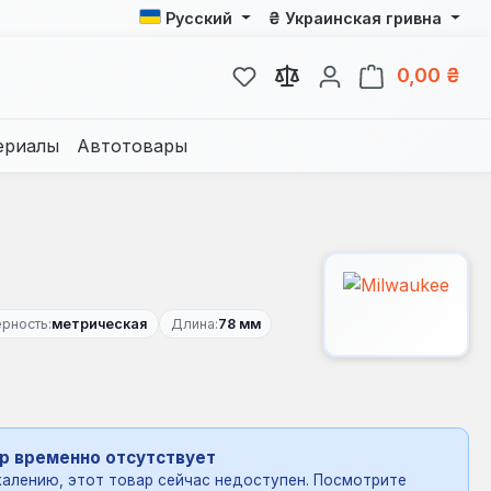
₴
Русский
Украинская гривна
У вас есть товары из спис
В к
0,00 ₴
ериалы
Автотовары
рность:
метрическая
Длина:
78 мм
р временно отсутствует
алению, этот товар сейчас недоступен. Посмотрите