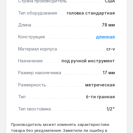
Страна производитель
США
шпильках или в углублениях, где стандартная
короткая головка не достаёт.
Тип оборудования
головка стандартная
Быстрая идентификация:
чётко выбитый
размер 17 мм на корпусе позволяет мгновенно
Длина
78 мм
найти нужную головку в наборе без примерки.
Конструкция
длинная
Защита от коррозии:
хромированное
покрытие стали CR-V продлевает срок службы
Материал корпуса
cr-v
при работе в условиях повышенной влажности
или в гараже.
Назначение
под ручной инструмент
Размер наконечника
17 мм
Головка подходит для профессионального
использования в автосервисах, при сборке
Размерность
метрическая
мебели, ремонте техники и строительных
работах, где требуется точное соответствие
Тип
6-ти гранная
размеру крепежа. Производство — США.
Тип хвостовика
1/2"
Подходит ли для работы с ударным
Производитель может изменять характеристики
гайковертом?
товара без уведомления. Заметили ли ошибку в