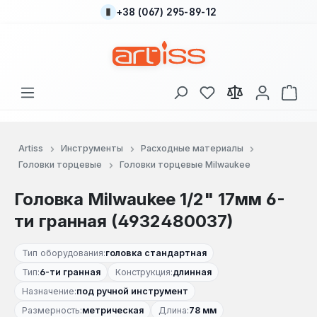
+38 (067) 295-89-12
Перейти к основному содержанию
У вас есть товары
В к
Artiss
Инструменты
Расходные материалы
Головки торцевые
Головки торцевые Milwaukee
Головка Milwaukee 1/2" 17мм 6-
ти гранная (4932480037)
Тип оборудования:
головка стандартная
Тип:
6-ти гранная
Конструкция:
длинная
Назначение:
под ручной инструмент
Размерность:
метрическая
Длина:
78 мм