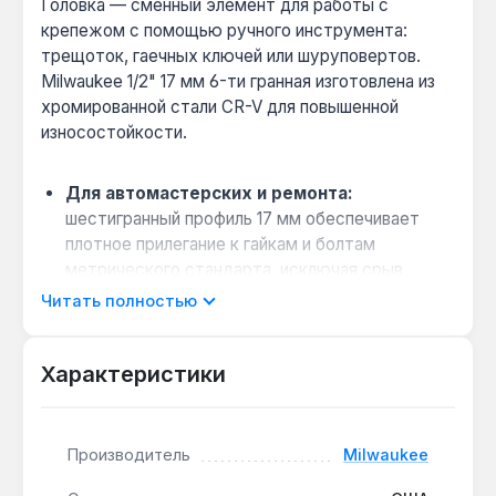
Головка — сменный элемент для работы с
крепежом с помощью ручного инструмента:
трещоток, гаечных ключей или шуруповертов.
Milwaukee 1/2" 17 мм 6-ти гранная изготовлена из
хромированной стали CR-V для повышенной
износостойкости.
Для автомастерских и ремонта:
шестигранный профиль 17 мм обеспечивает
плотное прилегание к гайкам и болтам
метрического стандарта, исключая срыв
граней при высоком крутящем моменте.
Читать полностью
Устойчивость на рабочей поверхности:
конструкция FOUR FLAT™ с четырьмя
Характеристики
плоскими гранями на корпусе предотвращает
скатывание головки с верстака или пола,
ускоряя работу.
Производитель
Milwaukee
Доступ к глубоким соединениям:
длина 78
мм позволяет работать с гайками на длинных