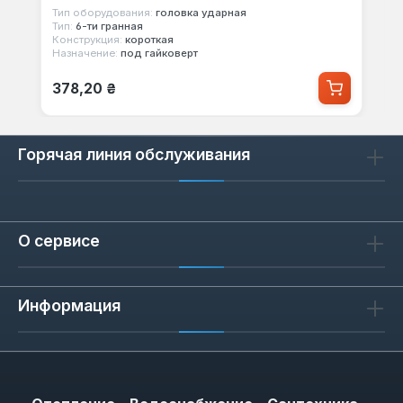
Тип оборудования:
головка ударная
Тип:
6-ти гранная
Конструкция:
короткая
Назначение:
под гайковерт
Обычная цена:
378,20 ₴
Горячая линия обслуживания
О сервисе
Информация