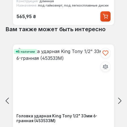
Конструкция:
длинная
Назначение:
под гайковерт, под легкосплавные диски
Обычная цена:
565,95 ₴
Вам также может быть интересно
Пропустить галерею продуктов
В наличии
Головка ударная King Tony 1/2" 33мм 6-
гранная (453533M)