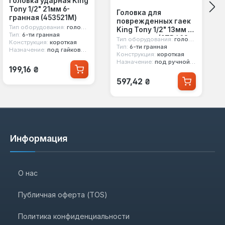
Головка ударная King
Tony 1/2" 21мм 6-
Головка для
гранная (453521M)
поврежденных гаек
Тип оборудования:
головка ударная
King Tony 1/2" 13мм 6-
Тип:
6-ти гранная
ти гранная (9TD403-
Тип оборудования:
головка для поврежденных гаек
Конструкция:
короткая
13M)
Тип:
6-ти гранная
Назначение:
под гайковерт
Конструкция:
короткая
Назначение:
под ручной инструмент
Обычная цена:
199,16 ₴
Обычная цена:
597,42 ₴
Информация
О нас
Публичная оферта (TOS)
Политика конфиденциальности