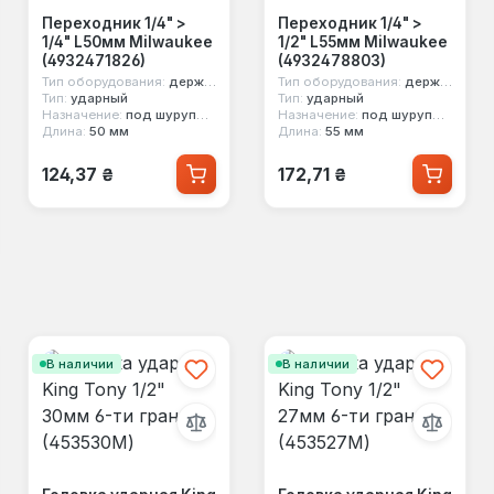
Переходник 1/4" >
Переходник 1/4" >
1/4" L50мм Milwaukee
1/2" L55мм Milwaukee
(4932471826)
(4932478803)
Тип оборудования:
держатель насадок
Тип оборудования:
держатель насадок
Тип:
ударный
Тип:
ударный
Назначение:
под шуруповерт
Назначение:
под шуруповерт
Длина:
50 мм
Длина:
55 мм
Обычная цена:
Обычная цена:
124,37 ₴
172,71 ₴
В наличии
В наличии