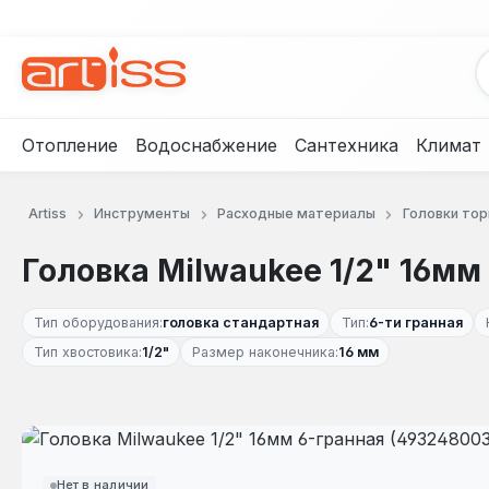
рейти к основному содержанию
Перейти к поиску
Перейти к основной навигации
Отопление
Водоснабжение
Сантехника
Климат
Artiss
Инструменты
Расходные материалы
Головки то
Головка Milwaukee 1/2" 16мм
Тип оборудования:
головка стандартная
Тип:
6-ти гранная
Тип хвостовика:
1/2"
Размер наконечника:
16 мм
Пропустить галерею изображений
Нет в наличии