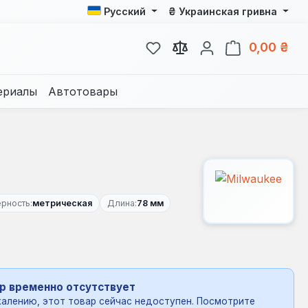
₴
Русский
Украинская гривна
У вас есть товары из спис
В к
0,00 ₴
ериалы
Автотовары
рность:
метрическая
Длина:
78 мм
р временно отсутствует
алению, этот товар сейчас недоступен. Посмотрите