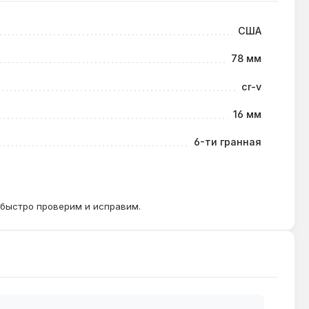
США
ым инструментом может привести к повреждению
78 мм
cr-v
16 мм
омобиля или металлоконструкциях.
6-ти гранная
 быстро проверим и исправим.