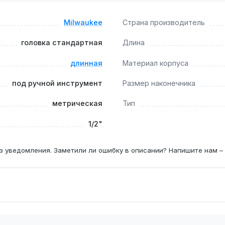
Milwaukee
Страна производитель
ом?
инструмента (трещотки, воротки), использование с ударн
головка стандартная
Длина
длинная
Материал корпуса
под ручной инструмент
Размер наконечника
 мм — например, болты и гайки M10 или M12 в подвеске авт
метрическая
Тип
1/2"
з уведомления. Заметили ли ошибку в описании? Напишите нам –