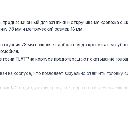
 предназначенный для затяжки и откручивания крепежа с ше
ину 78 мм и метрический размер 16 мм.
струкция 78 мм позволяет добраться до крепежа в углубле
томобиля.
 грани FLAT™ на корпусе предотвращают скатывание головк
ан на корпусе, что позволяет визуально отличить головку 
овик 1/2" подходит для трещоток, воротков и гаечных клю
нта.
з стали CR-V, что обеспечивает устойчивость к деформации
х и ремонтных работ в автомобилестроении, металлообрабо
ставка по Украине.