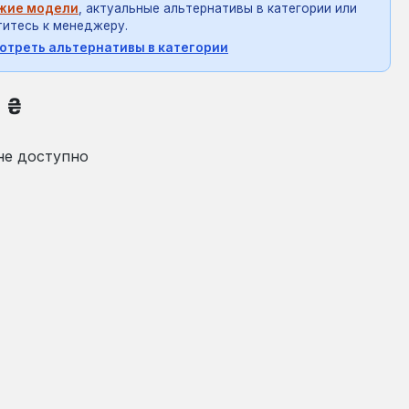
жие модели
, актуальные альтернативы в категории или
итесь к менеджеру.
отреть альтернативы в категории
на:
8 ₴
не доступно