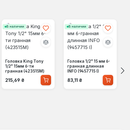
В наличии
В наличии
Головка King Tony
Головка 1/2" 15 мм 6-
1/2" 15мм 6-ти
гранная длинная
гранная (423515M)
INFO (9457715 I)
Обычная цена:
Обычная цена:
215,69 ₴
83,11 ₴