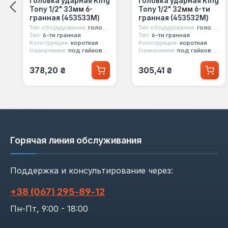
Головка ударная King
Головка ударная King
Tony 1/2" 33мм 6-
Tony 1/2" 32мм 6-ти
гранная (453533M)
гранная (453532M)
Тип оборудования:
головка ударная
Тип оборудования:
головка ударная
Тип:
6-ти гранная
Тип:
6-ти гранная
Конструкция:
короткая
Конструкция:
короткая
Назначение:
под гайковерт
Назначение:
под гайковерт
Обычная цена:
Обычная цена:
378,20 ₴
305,41 ₴
Горячая линия обслуживания
Поддержка и консультирование через:
+38 (067) 295‑89‑12
Пн-Пт, 9:00 - 18:00