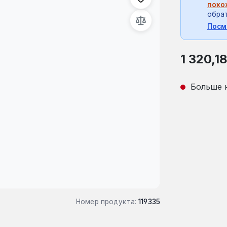
похо
обрат
Посм
Обычная це
1 320,1
Больше 
Номер продукта:
119335