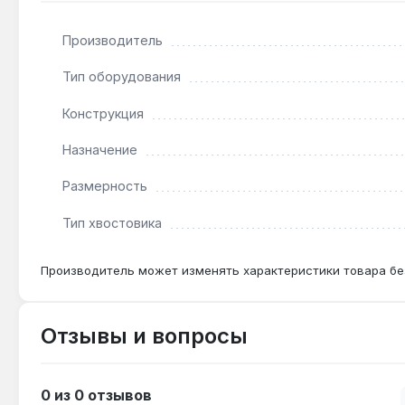
Производитель
Подходит ли для работы с ударным гайковерт
Нет — головка предназначена только для ручного 
Тип оборудования
хвостовика 1/2".
Конструкция
Назначение
Какой крепёж подходит для размера 16 мм?
Метрический крепёж с шестигранной головкой на 16
Размерность
Тип хвостовика
Производитель может изменять характеристики товара бе
Отзывы и вопросы
0 из 0 отзывов