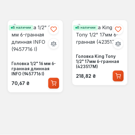
В наличии
В наличии
Головка King Tony
1/2" 17мм 6-гранная
Головка 1/2" 16 мм 6-
(423517M)
гранная длинная
Обычная цена:
INFO (9457716 I)
218,82 ₴
Обычная цена:
70,67 ₴