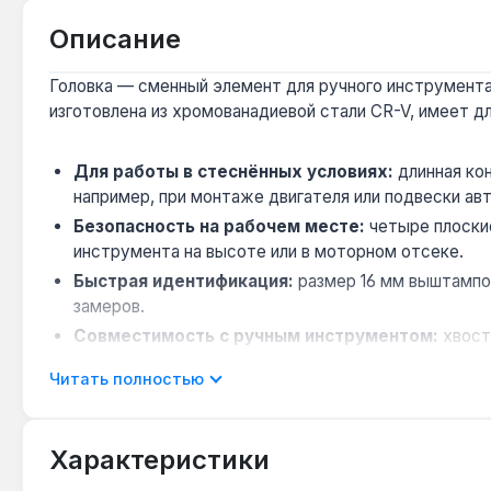
Описание
Головка — сменный элемент для ручного инструмента,
изготовлена из хромованадиевой стали CR-V, имеет дл
Для работы в стеснённых условиях:
длинная кон
например, при монтаже двигателя или подвески ав
Безопасность на рабочем месте:
четыре плоские
инструмента на высоте или в моторном отсеке.
Быстрая идентификация:
размер 16 мм выштампов
замеров.
Совместимость с ручным инструментом:
хвост
крепление для профессионального и бытового ремо
Читать полностью
Производство США:
головка изготовлена в США и
Головка Milwaukee 1/2" 16 мм подходит для монтажны
Характеристики
крепежа с шестигранным профилем. Гарантия 1 год, до