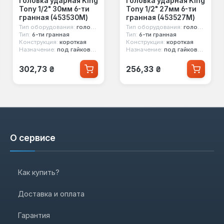
Головка ударная King
Головка ударная King
Tony 1/2" 30мм 6-ти
Tony 1/2" 27мм 6-ти
гранная (453530M)
гранная (453527M)
Тип оборудования:
головка ударная
Тип оборудования:
головка ударная
Тип:
6-ти гранная
Тип:
6-ти гранная
Конструкция:
короткая
Конструкция:
короткая
Назначение:
под гайковерт
Назначение:
под гайковерт
Обычная цена:
Обычная цена:
302,73 ₴
256,33 ₴
О сервисе
Как купить?
Доставка и оплата
Гарантия