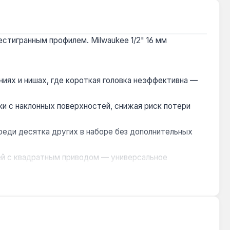
стигранным профилем. Milwaukee 1/2" 16 мм
ниях и нишах, где короткая головка неэффективна —
и с наклонных поверхностей, снижая риск потери
среди десятка других в наборе без дополнительных
чей с квадратным приводом — универсальное
 при высоких нагрузках.
тке и строительстве, где требуется точная затяжка