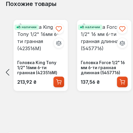
Похожие товары
Пропустить галерею продуктов
В наличии
В наличии
Головка King Tony
Головка Force 1/2" 16
1/2" 16мм 6-ти
мм 6-ти гранная
гранная (423516M)
длинная (5457716)
Обычная цена:
Обычная цена:
213,92 ₴
137,56 ₴