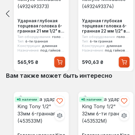
Ударная глубокая
Ударная глубокая
торцевая головка 6-
торцевая головка 6-
гранная 21 мм 1/2" в
гранная 22 мм 1/2" в
защитном кожухе
защитном кожухе
Тип оборудования:
головка ударная
Тип оборудования:
головка ударная
Milwaukee
Milwaukee
Тип:
6-ти гранная
Тип:
6-ти гранная
Конструкция:
длинная
Конструкция:
длинная
(4932493373)
(4932493374)
Назначение:
под гайковерт, под легкосплавные диски
Назначение:
под гайковерт, под легкосплавные диски
Обычная цена:
Обычная цена:
565,95 ₴
590,63 ₴
Вам также может быть интересно
Пропустить галерею продуктов
В наличии
В наличии