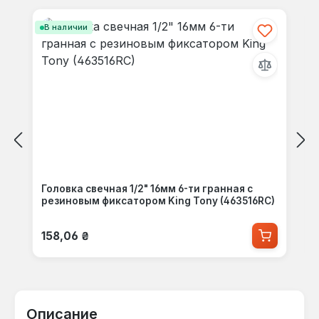
В наличии
Головка свечная 1/2" 16мм 6-ти гранная с
резиновым фиксатором King Tony (463516RC)
Обычная цена:
158,06 ₴
Описание