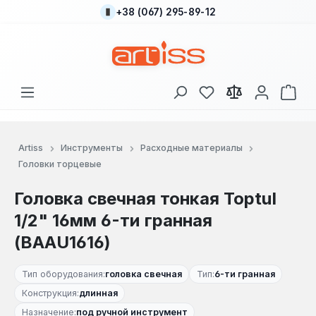
+38 (067) 295-89-12
Перейти к основному содержанию
У вас есть товары
В к
Artiss
Инструменты
Расходные материалы
Головки торцевые
Головка свечная тонкая Toptul
1/2" 16мм 6-ти гранная
(BAAU1616)
Тип оборудования:
головка свечная
Тип:
6-ти гранная
Конструкция:
длинная
Назначение:
под ручной инструмент