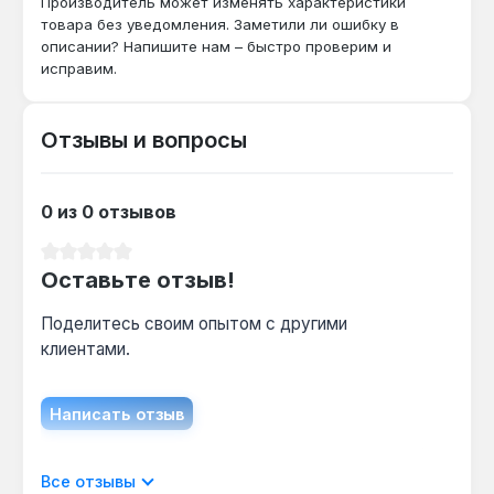
Производитель может изменять характеристики
товара без уведомления. Заметили ли ошибку в
Подходит ли для двигателей с глубокими
описании? Напишите нам – быстро проверим и
исправим.
свечными колодцами?
Да — длина 65 мм и тонкий профиль
позволяют работать в колодцах глубиной до
Отзывы и вопросы
50 мм, где стандартные головки не достают
до свечи.
0 из 0 отзывов
Совместима ли с ударным гайковертом?
Средний рейтинг 0 из 5 звезд
Оставьте отзыв!
Нет — головка предназначена для ручного
инструмента (трещотки, воротки),
Поделитесь своим опытом с другими
использование с ударным гайковертом
клиентами.
может повредить шестигранный профиль.
Написать отзыв
Отображать отзывы только на текущем
Все отзывы