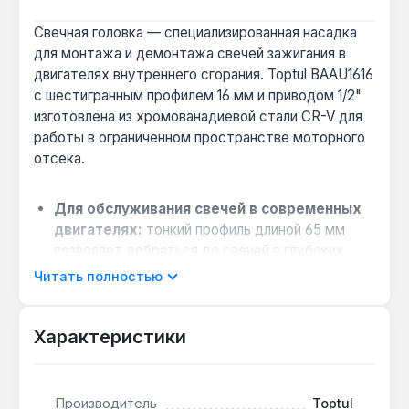
Свечная головка — специализированная насадка
для монтажа и демонтажа свечей зажигания в
двигателях внутреннего сгорания. Toptul BAAU1616
с шестигранным профилем 16 мм и приводом 1/2"
изготовлена из хромованадиевой стали CR-V для
работы в ограниченном пространстве моторного
отсека.
Для обслуживания свечей в современных
двигателях:
тонкий профиль длиной 65 мм
позволяет добраться до свечей в глубоких
колодцах, где стандартные головки не
Читать полностью
помещаются.
Выбор для автосервиса и гаража:
Характеристики
шестигранная форма 16 мм обеспечивает
плотный захват без проскальзывания, что
снижает риск повреждения граней свечи при
затяжке.
Производитель
Toptul