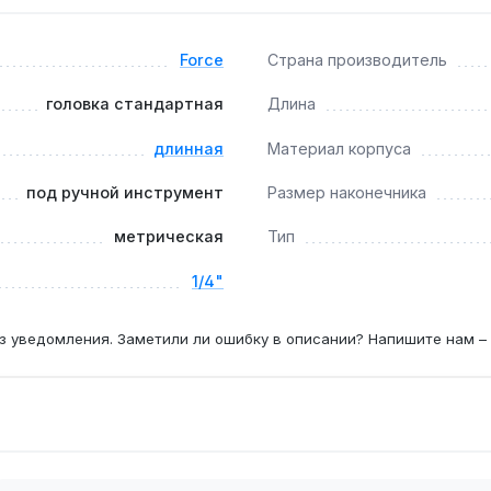
Force
Страна производитель
?
ю 45-50 HRC выдерживают ударные нагрузки до 200 Н·м без
головка стандартная
Длина
длинная
Материал корпуса
под ручной инструмент
Размер наконечника
воляет работать с крепежом в нишах и углублениях, наприм
метрическая
Тип
1/4"
з уведомления. Заметили ли ошибку в описании? Напишите нам –