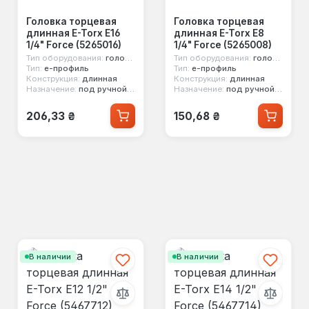
Головка торцевая
Головка торцевая
длинная E-Torx E16
длинная E-Torx E8
1/4" Force (5265016)
1/4" Force (5265008)
Тип оборудования:
головка стандартная
Тип оборудования:
головка стандартная
Тип:
е-профиль
Тип:
е-профиль
Конструкция:
длинная
Конструкция:
длинная
Назначение:
под ручной инструмент
Назначение:
под ручной инструмент
Обычная цена:
Обычная цена:
206,33 ₴
150,68 ₴
В наличии
В наличии