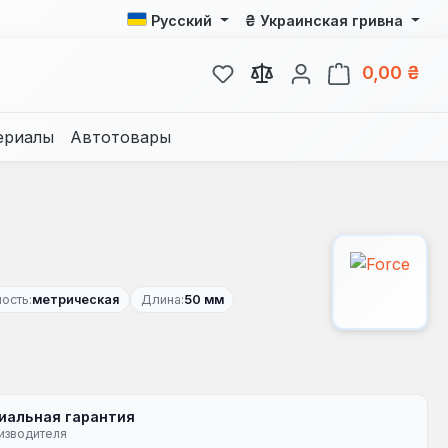
₴
Русский
Украинская гривна
У вас есть товары из спис
В к
0,00 ₴
ериалы
Автотовары
ость:
метрическая
Длина:
50 мм
иальная гарантия
изводителя