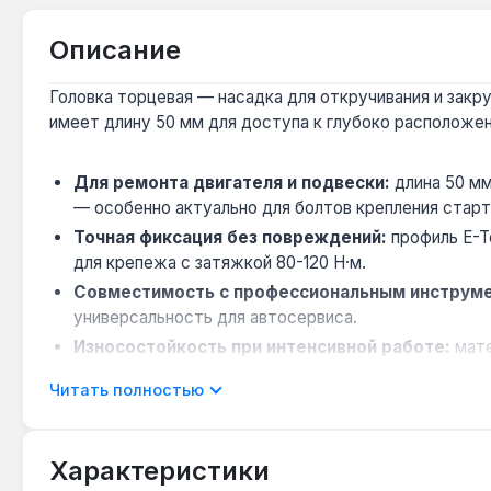
Описание
Головка торцевая — насадка для откручивания и закру
имеет длину 50 мм для доступа к глубоко расположе
Для ремонта двигателя и подвески:
длина 50 мм
— особенно актуально для болтов крепления старт
Точная фиксация без повреждений:
профиль E-T
для крепежа с затяжкой 80-120 Н·м.
Совместимость с профессиональным инструм
универсальность для автосервиса.
Износостойкость при интенсивной работе:
мате
ежедневного использования.
Читать полностью
Производство — Тайвань:
страна производителя 
Головка предназначена для автослесарей и механиков
Характеристики
системы и двигателя. Длина 50 мм обеспечивает необх