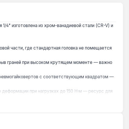
 1/4" изготовлена из хром-ванадиевой стали (CR-V) и
овой части, где стандартная головка не помещается
срыв граней при высоком крутящем моменте — важно
 пневмогайковертов с соответствующим квадратом —
деформации при нагрузках до 150 Н·м — ресурс для
 что подтверждается стабильной геометрией профиля.
rx E12 используется в узлах подвески, тормозной
с детали. Гарантия 1 год, доставка по Украине.