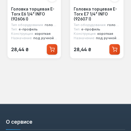
Головка торцевая E-
Головка торцевая E-
Torx E6 1/4" INFO
Torx E7 1/4" INFO
(92606 I)
(92607 I)
Тип оборудования:
головка стандартная
Тип оборудования:
головка стандартная
Тип:
е-профиль
Тип:
е-профиль
Конструкция:
короткая
Конструкция:
короткая
Назначение:
под ручной инструмент
Назначение:
под ручной инструмент
Обычная цена:
Обычная цена:
28,44 ₴
28,44 ₴
О сервисе