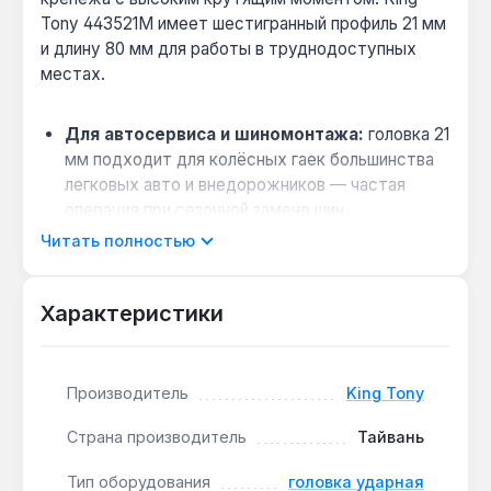
Tony 443521M имеет шестигранный профиль 21 мм
и длину 80 мм для работы в труднодоступных
местах.
Для автосервиса и шиномонтажа:
головка 21
мм подходит для колёсных гаек большинства
легковых авто и внедорожников — частая
операция при сезонной замене шин.
Работа в стеснённых условиях:
длина 80 мм
Читать полностью
позволяет добраться до крепежа в нишах
колёсных арок и подрамника, где короткая
Характеристики
головка не достаёт.
Совместимость с ударным инструментом:
квадрат 1/2 дюйма подходит для большинства
Производитель
King Tony
пневматических и электрических гайковертов
— стандартный посадочный размер для
Страна производитель
Тайвань
автосервиса.
Износостойкость при интенсивной
Тип оборудования
головка ударная