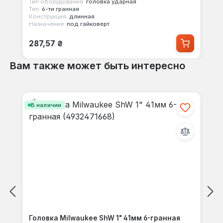
Тип оборудования:
головка ударная
Тип:
6-ти гранная
Конструкция:
длинная
Назначение:
под гайковерт
Обычная цена:
287,57 ₴
Вам также может быть интересно
Пропустить галерею продуктов
В наличии
Головка Milwaukee ShW 1" 41мм 6-гранная