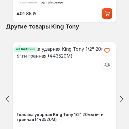
Назначение:
под гайковерт
Обычная цена:
401,85 ₴
Другие товары King Tony
Пропустить галерею продуктов
В наличии
Головка ударная King Tony 1/2" 20мм 6-ти
гранная (443520M)