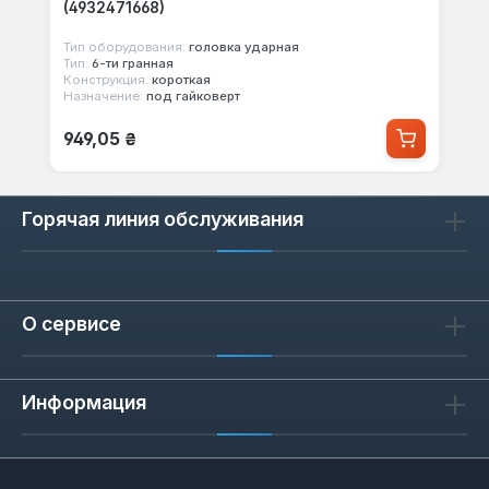
(4932471668)
Тип оборудования:
головка ударная
Тип:
6-ти гранная
Конструкция:
короткая
Назначение:
под гайковерт
Обычная цена:
949,05 ₴
Горячая линия обслуживания
О сервисе
Информация