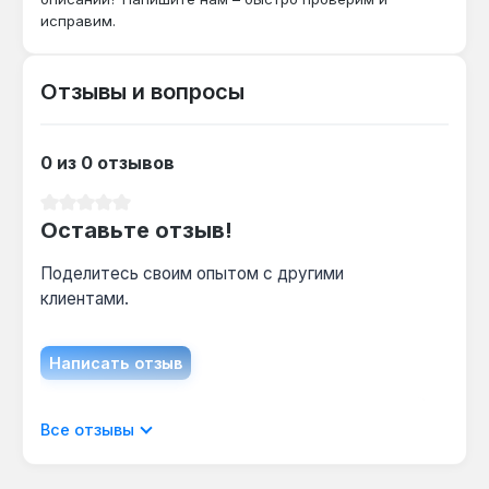
авто и внедорожники, для грузовых нужны
исправим.
головки 24–32 мм.
Отзывы и вопросы
Можно ли использовать с трещоткой без
ударного механизма?
0 из 0 отзывов
Да — но только для ручного дотягивания, так
как сталь CR-MO оптимизирована для
Средний рейтинг 0 из 5 звезд
ударных нагрузок, а не для постоянного
Оставьте отзыв!
вращения.
Поделитесь своим опытом с другими
клиентами.
Написать отзыв
Отображать отзывы только на текущем
Все отзывы
языке.