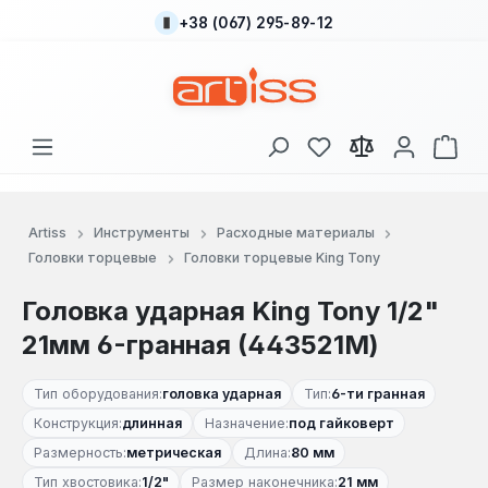
+38 (067) 295-89-12
Перейти к основному содержанию
У вас есть товары
В к
Artiss
Инструменты
Расходные материалы
Головки торцевые
Головки торцевые King Tony
Головка ударная King Tony 1/2"
21мм 6-гранная (443521M)
Тип оборудования:
головка ударная
Тип:
6-ти гранная
Конструкция:
длинная
Назначение:
под гайковерт
Размерность:
метрическая
Длина:
80 мм
Тип хвостовика:
1/2"
Размер наконечника:
21 мм