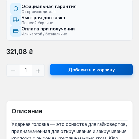
Официальная гарантия
От производителя
Быстрая доставка
По всей Украине
Оплата при получении
Или картой / безналично
Обычная цена:
321,08 ₴
Количество продукта: введите желаем
Добавить в корзину
Описание
Ударная головка — это оснастка для гайковертов,
предназначенная для откручивания и закручивания
крепежа с высоким крутящим моментом. King