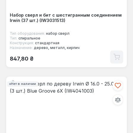
Набор сверл и бит с шестигранным соединением
Irwin (37 шт.) (IW3031513)
Тип оборудования:
набор сверл
Тип:
спиральное
Конструкция:
стандартная
Назначение:
дерево, металл, кирпич
Обычная цена:
847,80 ₴
Нет в наличии