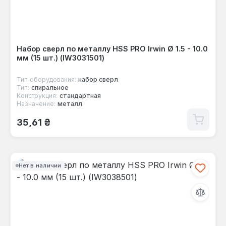
Набор сверл по металлу HSS PRO Irwin Ø 1.5 - 10.0
мм (15 шт.) (IW3031501)
Тип оборудования:
набор сверл
Тип:
спиральное
Конструкция:
стандартная
Назначение:
металл
Обычная цена:
35,61 ₴
Нет в наличии