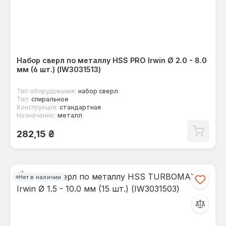
Набор сверл по металлу HSS PRO Irwin Ø 2.0 - 8.0
мм (6 шт.) (IW3031513)
Тип оборудования:
набор сверл
Тип:
спиральное
Конструкция:
стандартная
Назначение:
металл
Обычная цена:
282,15 ₴
Нет в наличии