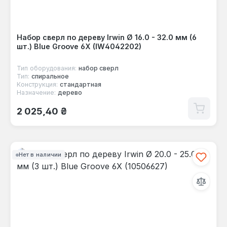
Набор сверл по дереву Irwin Ø 16.0 - 32.0 мм (6
шт.) Blue Groove 6X (IW4042202)
Тип оборудования:
набор сверл
Тип:
спиральное
Конструкция:
стандартная
Назначение:
дерево
Обычная цена:
2 025,40 ₴
Нет в наличии