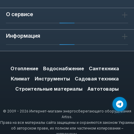
отводят стружку по канавкам, снижая
нагрев. Перьевые сверла предназначены
О сервисе
для дерева: они дают чистое отверстие
диаметром до 38 мм за один проход. Для
бетона и кирпича используйте свёрла с
Информация
победитовой напайкой — они работают в
ударном режиме перфоратора. Наборы из
3-15 штук покрывают основные диаметры
для домашней мастерской.
Отопление
Водоснабжение
Сантехника
Климат
Инструменты
Садовая техника
Строительные материалы
Автотовары
Как выбрать: диаметр, длина и
тип хвостовика
Для сверления металла толщиной до 5 мм
© 2009 - 2026 Интернет-магазин энергосберегающего оборудования
Artiss.
выбирайте спиральное сверло диаметром
Права на все материалы сайта защищены и охраняются законом Украины
3-10 мм с цилиндрическим хвостовиком.
об авторском праве, их полном или частичном копировании –
Для деревянных балок или бруса —
запрещены.