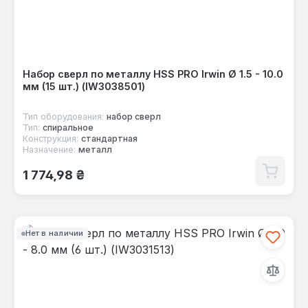
Набор сверл по металлу HSS PRO Irwin Ø 1.5 - 10.0
мм (15 шт.) (IW3038501)
Тип оборудования:
набор сверл
Тип:
спиральное
Конструкция:
стандартная
Назначение:
металл
Обычная цена:
1 774,98 ₴
Нет в наличии