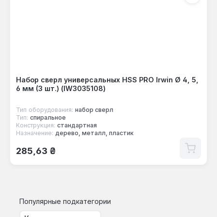
Набор сверл универсальных HSS PRO Irwin Ø 4, 5,
6 мм (3 шт.) (IW3035108)
Тип оборудования:
набор сверл
Тип:
спиральное
Конструкция:
стандартная
Назначение:
дерево, металл, пластик
Обычная цена:
285,63 ₴
Популярные подкатегории