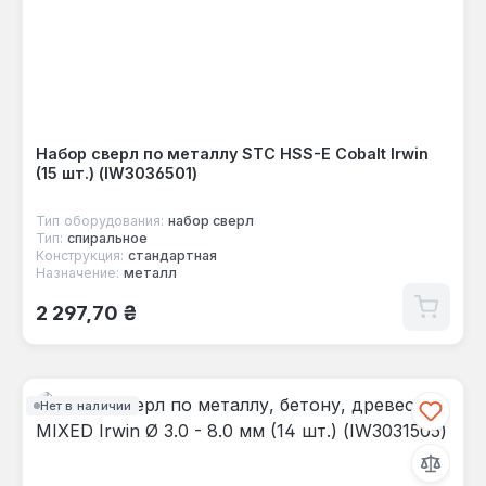
Набор сверл по металлу STC HSS-E Cobalt Irwin
(15 шт.) (IW3036501)
Тип оборудования:
набор сверл
Тип:
спиральное
Конструкция:
стандартная
Назначение:
металл
Обычная цена:
2 297,70 ₴
Нет в наличии