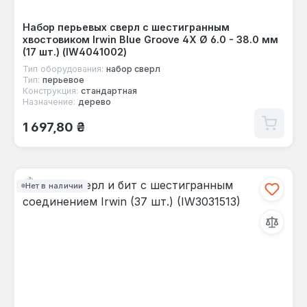
Набор перьевых сверл с шестигранным
хвостовиком Irwin Blue Groove 4X Ø 6.0 - 38.0 мм
(17 шт.) (IW4041002)
Тип оборудования:
набор сверл
Тип:
перьевое
Конструкция:
стандартная
Назначение:
дерево
Обычная цена:
1 697,80 ₴
Нет в наличии