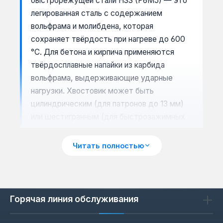
быстрорежущей стали HSS (P6M5) — это
легированная сталь с содержанием
вольфрама и молибдена, которая
сохраняет твёрдость при нагреве до 600
°C. Для бетона и кирпича применяются
твёрдосплавные напайки из карбида
вольфрама, выдерживающие ударные
нагрузки. Хвостовик может быть
цилиндрическим (для патронов до 13 мм)
или шестигранным (для быстрозажимных
патронов и шуруповёртов).
Читать полностью
Сценарии применения: от
дерева до бетона
Горячая линия обслуживания
Спиральные сверла Irwin подходят для
сверления металла и пластика — они