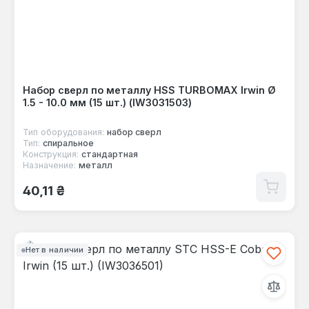
Набор сверл по металлу HSS TURBOMAX Irwin Ø
1.5 - 10.0 мм (15 шт.) (IW3031503)
Тип оборудования:
набор сверл
Тип:
спиральное
Конструкция:
стандартная
Назначение:
металл
Обычная цена:
40,11 ₴
Нет в наличии