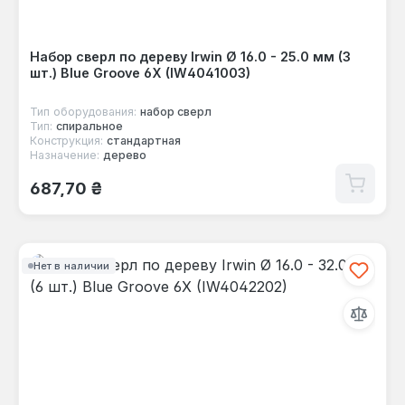
Набор сверл по дереву Irwin Ø 16.0 - 25.0 мм (3
шт.) Blue Groove 6X (IW4041003)
Тип оборудования:
набор сверл
Тип:
спиральное
Конструкция:
стандартная
Назначение:
дерево
Обычная цена:
687,70 ₴
Нет в наличии