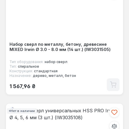
Набор сверл по металлу, бетону, древесине
MIXED Irwin Ø 3.0 - 8.0 мм (14 шт.) (IW3031505)
Тип оборудования:
набор сверл
Тип:
спиральное
Конструкция:
стандартная
Назначение:
дерево, металл, бетон
Обычная цена:
1 567,96 ₴
Нет в наличии