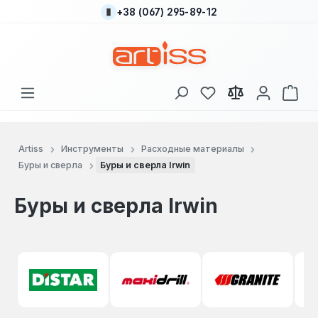
+38 (067) 295-89-12
Перейти к основному содержанию
У вас есть товары
В к
Artiss
Инструменты
Расходные материалы
Буры и сверла
Буры и сверла Irwin
Буры и сверла Irwin