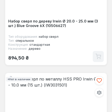
Набор сверл по дереву Irwin Ø 20.0 - 25.0 мм (3
шт.) Blue Groove 6X (10506627)
Тип оборудования:
набор сверл
Тип:
спиральное
Конструкция:
стандартная
Назначение:
дерево
Обычная цена:
894,50 ₴
Нет в наличии