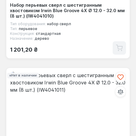
Набор перьевых сверл с шестигранным
хвостовиком Irwin Blue Groove 4X Ø 12.0 - 32.0 мм
(8 шт.) (IW4041010)
Тип оборудования:
набор сверл
Тип:
перьевое
Конструкция:
стандартная
Назначение:
дерево
Обычная цена:
1 201,20 ₴
Нет в наличии