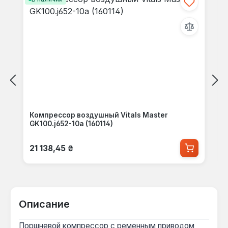
Компрессор воздушный Vitals Master
GK100.j652-10a (160114)
Обычная цена:
21 138,45 ₴
Описание
Поршневой компрессор с ременным приводом