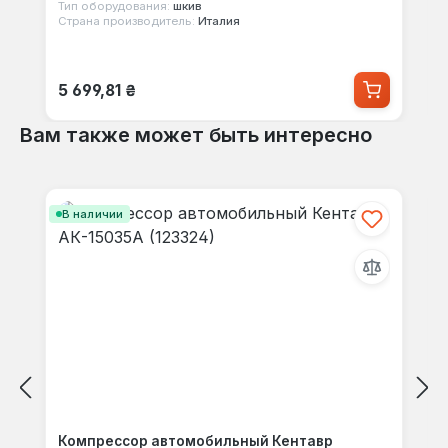
Тип оборудования:
шкив
Страна производитель:
Италия
Обычная цена:
5 699,81 ₴
Вам также может быть интересно
Пропустить галерею продуктов
В наличии
Компрессор автомобильный Кентавр