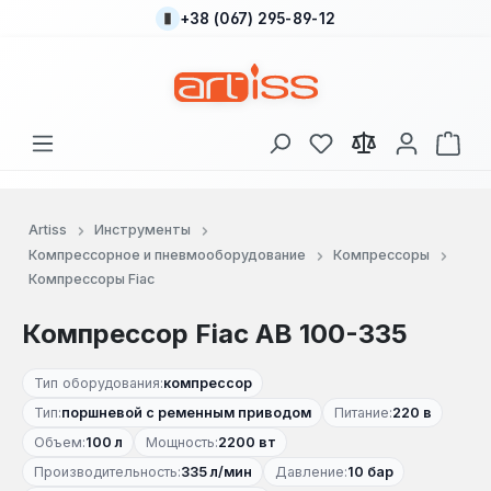
+38 (067) 295-89-12
Перейти к основному содержанию
У вас есть товары
В к
Artiss
Инструменты
Компрессорное и пневмооборудование
Компрессоры
Компрессоры Fiac
Компрессор Fiac AB 100-335
Тип оборудования:
компрессор
Тип:
поршневой с ременным приводом
Питание:
220 в
Объем:
100 л
Мощность:
2200 вт
Производительность:
335 л/мин
Давление:
10 бар