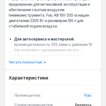
предназначен для интенсивной эксплуатации и
обеспечения сжатым воздухом
пневмоинструмента. Fiac AB 100-335 оснащен
двигателем 2200 Вт и ресивером 100 л для
стабильной подачи воздуха.
Для автосервиса и мастерской:
производительность 335 л/мин и давление 10
бар позволяют одновременно питать
краскопульт, гайковерт и продувочный
пистолет без паузы на накопление.
Читать полностью
Выбор между ременным и коаксиальным
приводом:
ременная передача (2850 об/мин)
Характеристики
снижает вибрацию и продлевает ресурс
двигателя — предпочтительна для ежедневной
8-часовой работы.
Производитель
Fiac
Совместимость с пневмолинией:
стандартный выходной патрубок под
Страна производитель
Беларусь