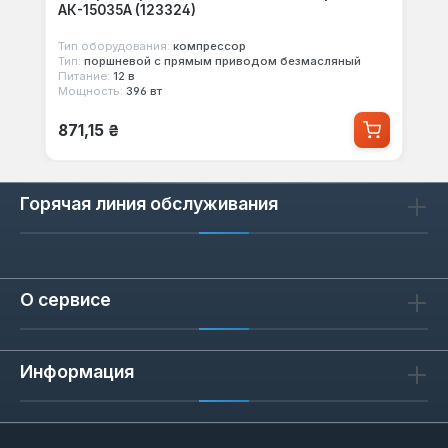
АК-15035А (123324)
Тип оборудования:
компрессор
Тип:
поршневой с прямым приводом безмасляный
Питание:
12 в
Мощность:
396 вт
Обычная цена:
871,15 ₴
Горячая линия обслуживания
О сервисе
Информация