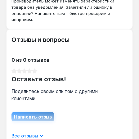
Производитель может изменять характеристики
ресивера 100 л?
товара без уведомления. Заметили ли ошибку в
При ежедневной работе — не реже одного
описании? Напишите нам – быстро проверим и
раза в смену, чтобы избежать коррозии
исправим.
стенок и продлить срок службы бака.
Отзывы и вопросы
Выдерживает ли работа при температуре
ниже 0 °C?
0 из 0 отзывов
Да — компрессор рассчитан на
эксплуатацию при температуре
Средний рейтинг 0 из 5 звезд
окружающей среды до -5 °C, но перед
Оставьте отзыв!
запуском в мороз рекомендуется прогреть
масло в картере.
Поделитесь своим опытом с другими
клиентами.
Написать отзыв
Отображать отзывы только на текущем
Все отзывы