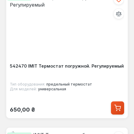
542470 IMIT Термостат погружной. Регулируемый
Тип оборудования:
предельный термостат
Для моделей:
универсальная
Обычная цена:
650,00 ₴