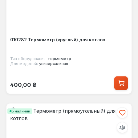
010282 Термометр (круглый) для котлов
Тип оборудования:
термометр
Для моделей:
универсальная
Обычная цена:
400,00 ₴
В наличии