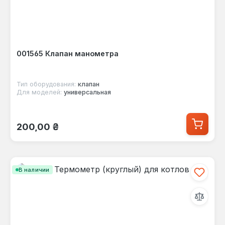
001565 Клапан манометра
Тип оборудования:
клапан
Для моделей:
универсальная
Обычная цена:
200,00 ₴
В наличии