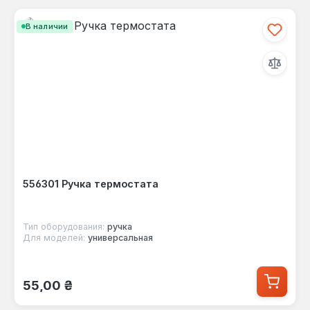
В наличии
556301 Ручка термостата
Тип оборудования:
ручка
Для моделей:
универсальная
Обычная цена:
55,00 ₴