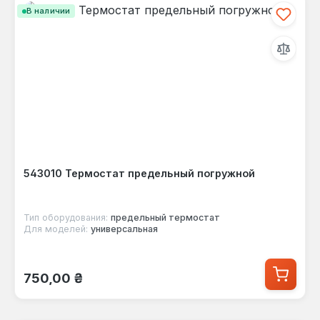
В наличии
543010 Термостат предельный погружной
Тип оборудования:
предельный термостат
Для моделей:
универсальная
Обычная цена:
750,00 ₴