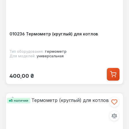
010236 Термометр (круглый) для котлов
Тип оборудования:
термометр
Для моделей:
универсальная
Обычная цена:
400,00 ₴
В наличии