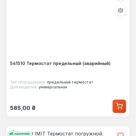
541510 Термостат предельный (аварийный)
Тип оборудования:
предельный термостат
Для моделей:
универсальная
Обычная цена:
585,00 ₴
В наличии