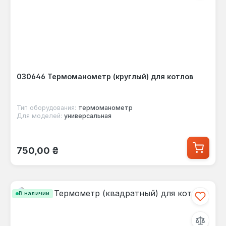
030646 Термоманометр (круглый) для котлов
Тип оборудования:
термоманометр
Для моделей:
универсальная
Обычная цена:
750,00 ₴
В наличии