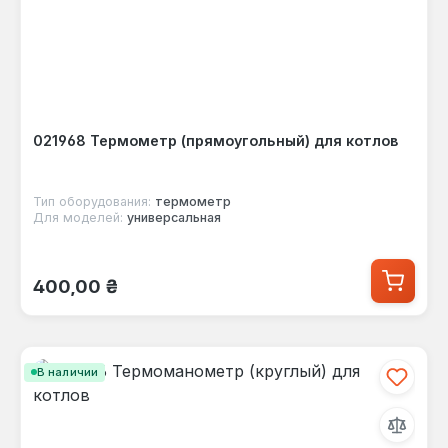
021968 Термометр (прямоугольный) для котлов
Тип оборудования:
термометр
Для моделей:
универсальная
Обычная цена:
400,00 ₴
В наличии