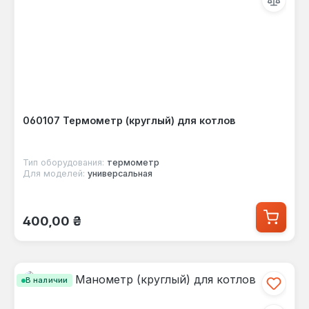
060107 Термометр (круглый) для котлов
Тип оборудования:
термометр
Для моделей:
универсальная
Обычная цена:
400,00 ₴
В наличии