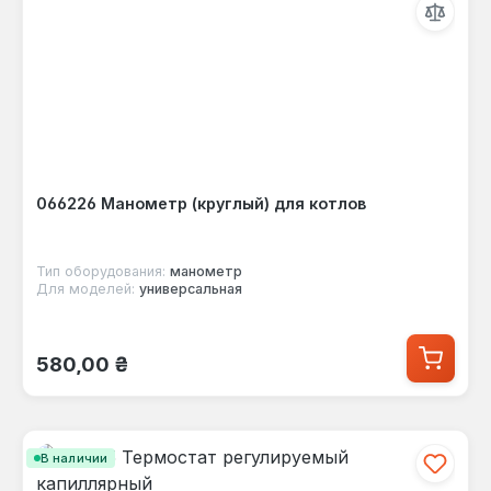
066226 Манометр (круглый) для котлов
Тип оборудования:
манометр
Для моделей:
универсальная
Обычная цена:
580,00 ₴
В наличии