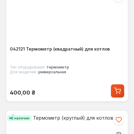
042121 Термометр (квадратный) для котлов
Тип оборудования:
термометр
Для моделей:
универсальная
Обычная цена:
400,00 ₴
В наличии