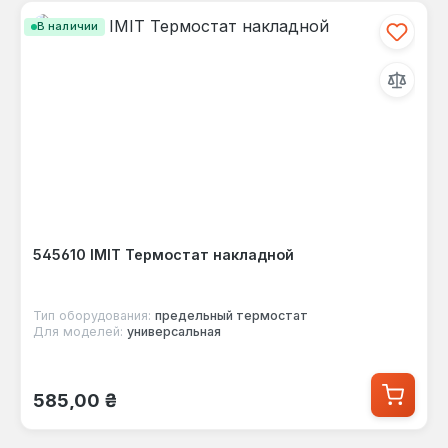
В наличии
545610 IMIT Термостат накладной
Тип оборудования:
предельный термостат
Для моделей:
универсальная
Обычная цена:
585,00 ₴