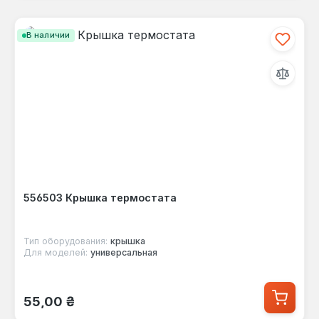
В наличии
556503 Крышка термостата
Тип оборудования:
крышка
Для моделей:
универсальная
Обычная цена:
55,00 ₴