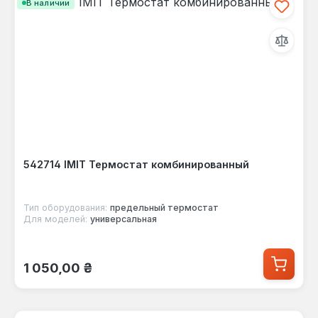
В наличии
542714 IMIT Термостат комбинированный
Тип оборудования:
предельный термостат
Для моделей:
универсальная
Обычная цена:
1 050,00 ₴