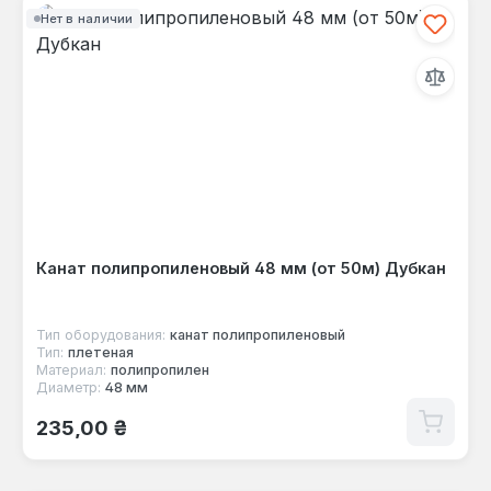
Нет в наличии
Канат полипропиленовый 48 мм (от 50м) Дубкан
Тип оборудования:
канат полипропиленовый
Тип:
плетеная
Материал:
полипропилен
Диаметр:
48 мм
Обычная цена:
235,00 ₴