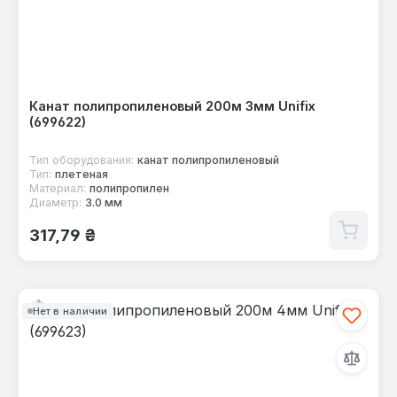
Канат полипропиленовый 200м 3мм Unifix
(699622)
Тип оборудования:
канат полипропиленовый
Тип:
плетеная
Материал:
полипропилен
Диаметр:
3.0 мм
Обычная цена:
317,79 ₴
Нет в наличии