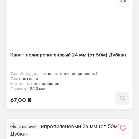
Канат полипропиленовый 24 мм (от 50м) Дубкан
Тип оборудования:
канат полипропиленовый
Тип:
плетеная
Материал:
полипропилен
Диаметр:
24.0 мм
Обычная цена:
67,00 ₴
Нет в наличии