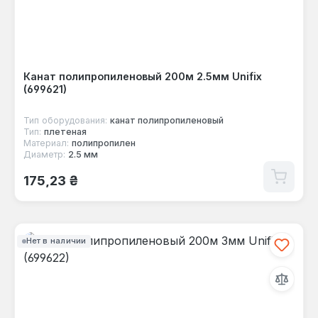
Канат полипропиленовый 200м 2.5мм Unifix
(699621)
Тип оборудования:
канат полипропиленовый
Тип:
плетеная
Материал:
полипропилен
Диаметр:
2.5 мм
Обычная цена:
175,23 ₴
Нет в наличии