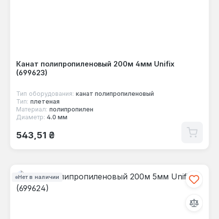
Канат полипропиленовый 200м 4мм Unifix
(699623)
Тип оборудования:
канат полипропиленовый
Тип:
плетеная
Материал:
полипропилен
Диаметр:
4.0 мм
Обычная цена:
543,51 ₴
Нет в наличии