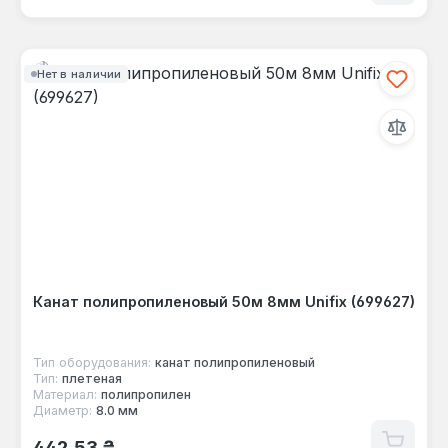
Нет в наличии
Канат полипропиленовый 50м 8мм Unifix (699627)
Тип оборудования:
канат полипропиленовый
Тип:
плетеная
Материал:
полипропилен
Диаметр:
8.0 мм
Обычная цена:
442,53 ₴