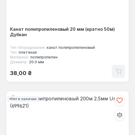
Канат полипропиленовый 20 мм (кратно 50м)
Дубкан
Тип оборудования:
канат полипропиленовый
Тип:
плетеная
Материал:
полипропилен
Диаметр:
20.0 мм
Обычная цена:
38,00 ₴
Нет в наличии