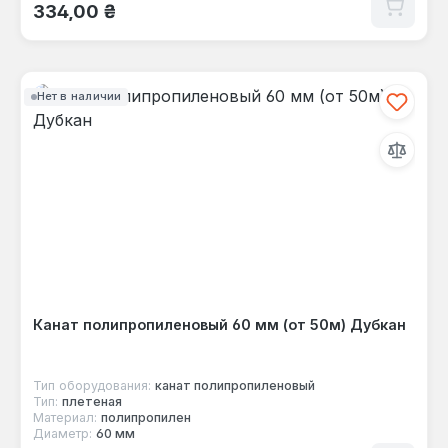
Обычная цена:
334,00 ₴
Нет в наличии
Канат полипропиленовый 60 мм (от 50м) Дубкан
Тип оборудования:
канат полипропиленовый
Тип:
плетеная
Материал:
полипропилен
Диаметр:
60 мм