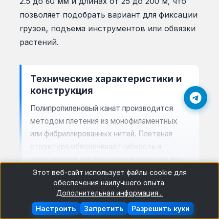
2.5 до 60 мм и длинах от 25 до 200 м, что
позволяет подобрать вариант для фиксации
грузов, подъема инструментов или обвязки
растений.
Технические характеристики и
конструкция
Полипропиленовый канат производится
методом плетения из монофиламентных
или фибриллированных нитей. Плетеная
структура обеспечивает гибкость и
равномерное распределение нагрузки по
всей длине. Диаметр от 2.5 до 60 мм
Этот веб-сайт использует файлы cookie для
Читать полностью
обеспечения наилучшего опыта.
определяет разрывную нагрузку: для
Дополнительная информация...
тонких канатов (2.5-6 мм) она составляет
Настроить
Запретить
Разрешить куки
50-200 кгс, для толстых (40-60 мм) — до