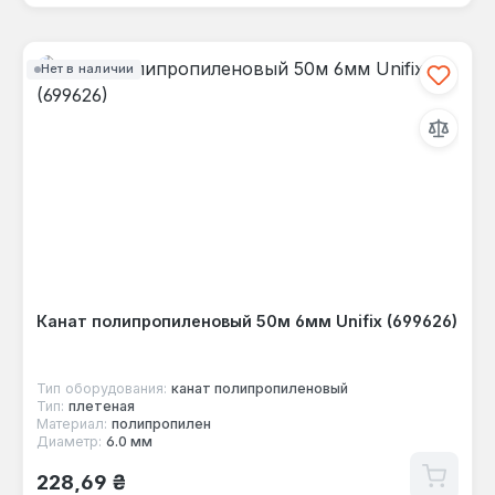
Нет в наличии
Канат полипропиленовый 50м 6мм Unifix (699626)
Тип оборудования:
канат полипропиленовый
Тип:
плетеная
Материал:
полипропилен
Диаметр:
6.0 мм
Обычная цена:
228,69 ₴