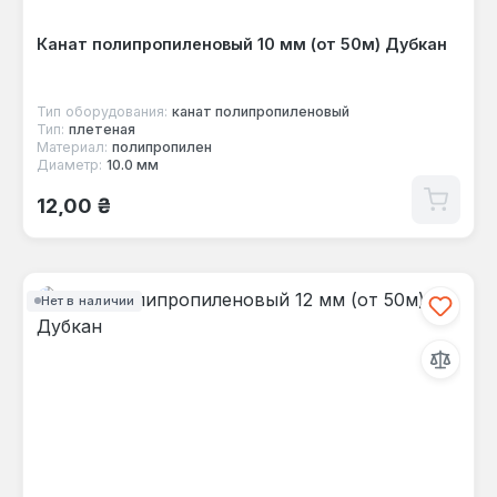
Канат полипропиленовый 10 мм (от 50м) Дубкан
Тип оборудования:
канат полипропиленовый
Тип:
плетеная
Материал:
полипропилен
Диаметр:
10.0 мм
Обычная цена:
12,00 ₴
Нет в наличии