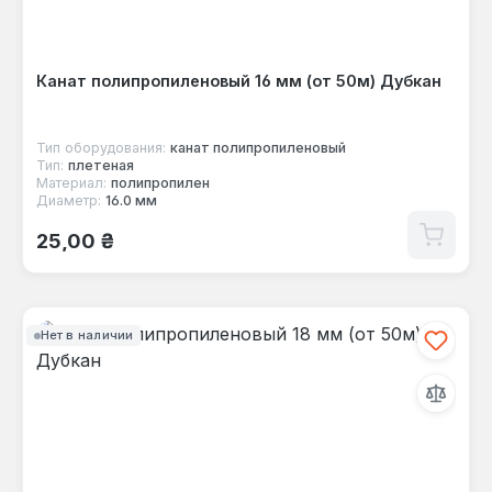
Канат полипропиленовый 16 мм (от 50м) Дубкан
Тип оборудования:
канат полипропиленовый
Тип:
плетеная
Материал:
полипропилен
Диаметр:
16.0 мм
Обычная цена:
25,00 ₴
Нет в наличии