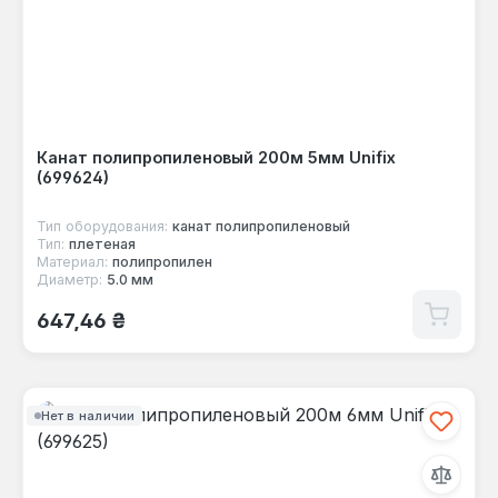
Канат полипропиленовый 200м 5мм Unifix
(699624)
Тип оборудования:
канат полипропиленовый
Тип:
плетеная
Материал:
полипропилен
Диаметр:
5.0 мм
Обычная цена:
647,46 ₴
Нет в наличии