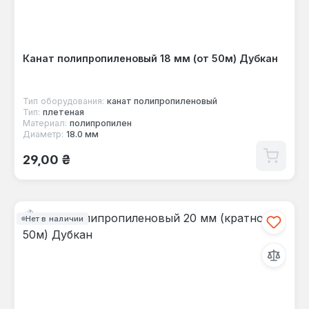
Канат полипропиленовый 18 мм (от 50м) Дубкан
Тип оборудования:
канат полипропиленовый
Тип:
плетеная
Материал:
полипропилен
Диаметр:
18.0 мм
Обычная цена:
29,00 ₴
Нет в наличии