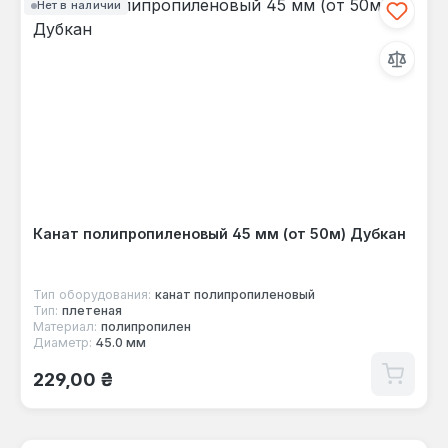
Нет в наличии
Канат полипропиленовый 45 мм (от 50м) Дубкан
Тип оборудования:
канат полипропиленовый
Тип:
плетеная
Материал:
полипропилен
Диаметр:
45.0 мм
Обычная цена:
229,00 ₴