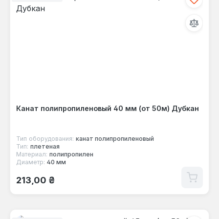
Канат полипропиленовый 40 мм (от 50м) Дубкан
Тип оборудования:
канат полипропиленовый
Тип:
плетеная
Материал:
полипропилен
Диаметр:
40 мм
Обычная цена:
213,00 ₴