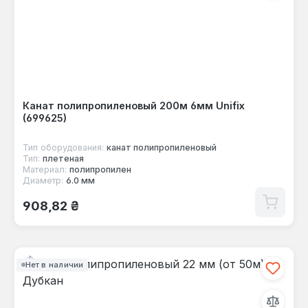
Канат полипропиленовый 200м 6мм Unifix
(699625)
Тип оборудования:
канат полипропиленовый
Тип:
плетеная
Материал:
полипропилен
Диаметр:
6.0 мм
Обычная цена:
908,82 ₴
Нет в наличии