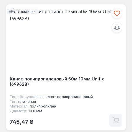
Нет в наличии
Канат полипропиленовый 50м 10мм Unifix
(699628)
Тип оборудования:
канат полипропиленовый
Тип:
плетеная
Материал:
полипропилен
Диаметр:
10.0 мм
Обычная цена:
745,47 ₴