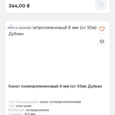
Обычная цена:
364,00 ₴
Нет в наличии
Канат полипропиленовый 8 мм (от 50м) Дубкан
Тип оборудования:
канат полипропиленовый
Тип:
плетеная
Материал:
полипропилен
Диаметр:
8.0 мм