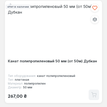
Нет в наличии
Канат полипропиленовый 50 мм (от 50м) Дубкан
Тип оборудования:
канат полипропиленовый
Тип:
плетеная
Материал:
полипропилен
Диаметр:
50 мм
Обычная цена:
267,00 ₴