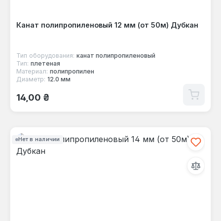
Канат полипропиленовый 12 мм (от 50м) Дубкан
Тип оборудования:
канат полипропиленовый
Тип:
плетеная
Материал:
полипропилен
Диаметр:
12.0 мм
Обычная цена:
14,00 ₴
Нет в наличии