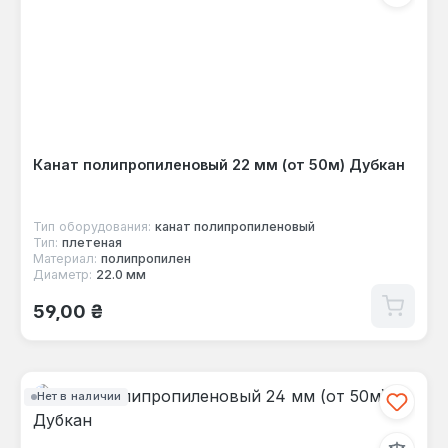
Канат полипропиленовый 22 мм (от 50м) Дубкан
Тип оборудования:
канат полипропиленовый
Тип:
плетеная
Материал:
полипропилен
Диаметр:
22.0 мм
Обычная цена:
59,00 ₴
Нет в наличии