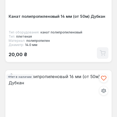
Канат полипропиленовый 14 мм (от 50м) Дубкан
Тип оборудования:
канат полипропиленовый
Тип:
плетеная
Материал:
полипропилен
Диаметр:
14.0 мм
Обычная цена:
20,00 ₴
Нет в наличии