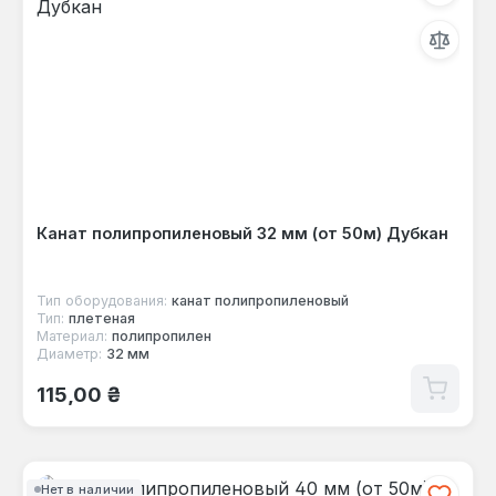
Канат полипропиленовый 32 мм (от 50м) Дубкан
Тип оборудования:
канат полипропиленовый
Тип:
плетеная
Материал:
полипропилен
Диаметр:
32 мм
Обычная цена:
115,00 ₴
Нет в наличии