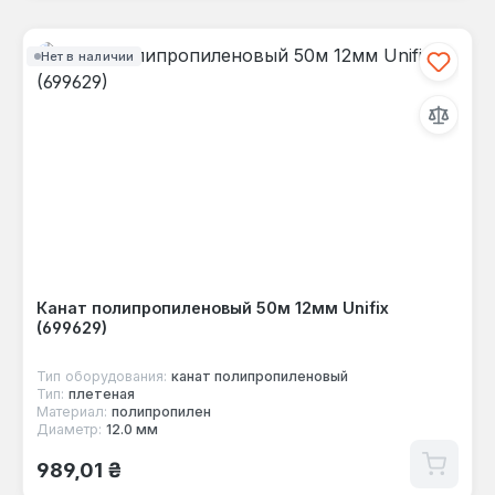
Нет в наличии
Канат полипропиленовый 50м 12мм Unifix
(699629)
Тип оборудования:
канат полипропиленовый
Тип:
плетеная
Материал:
полипропилен
Диаметр:
12.0 мм
Обычная цена:
989,01 ₴