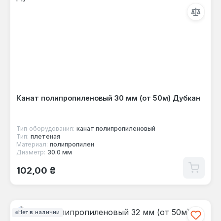
Канат полипропиленовый 30 мм (от 50м) Дубкан
Тип оборудования:
канат полипропиленовый
Тип:
плетеная
Материал:
полипропилен
Диаметр:
30.0 мм
Обычная цена:
102,00 ₴
Нет в наличии