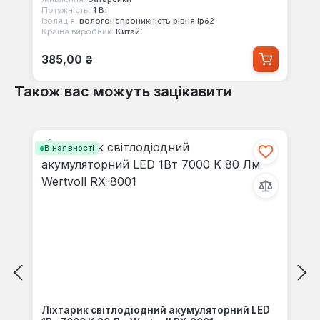
Потужність:
1 Вт
Ізоляція:
вологонепроникність рівня ip62
Країна виробник:
Китай
Звичайна ціна:
385,00 ₴
Також вас можуть зацікавити
Пропустити галерею продуктів
В наявності
Ліхтарик світлодіодний акумуляторний LED