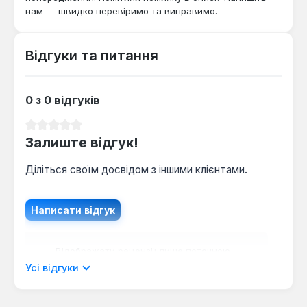
нам — швидко перевіримо та виправимо.
Відгуки та питання
0 з 0 відгуків
Середня оцінка 0 з 5 зірок
Залиште відгук!
Діліться своїм досвідом з іншими клієнтами.
Написати відгук
Відображати рецензії лише поточною
мовою.
Усі відгуки