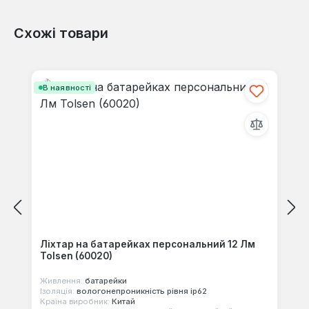
Схожі товари
Відгуків не знайдено. Поділіться
своїми знаннями з іншими.
Пропустити галерею продуктів
В наявності
Ліхтар на батарейках персональний 12 Лм
Tolsen (60020)
Живлення:
батарейки
Ізоляція:
вологонепроникність рівня ip62
Країна виробник:
Китай