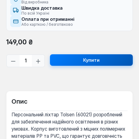
Від виробника
Швидка доставка
По всій Україні
Оплата при отриманні
Або карткою / безготівково
Звичайна ціна:
149,00 ₴
Кількість товару: Введіть потрібну кі
Купити
Опис
Персональний ліхтар Tolsen (60021) розроблений
для забезпечення надійного освітлення в різних
умовах. Корпус виготовлений з міцних полімерних
матеріалів PP та PVC, що гарантує довговічність