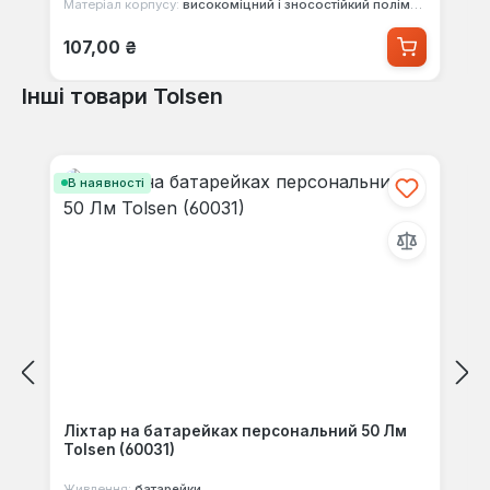
Матеріал корпусу:
високоміцний і зносостійкий полімерний матеріалі pp і pvc
Звичайна ціна:
107,00 ₴
Інші товари Tolsen
Пропустити галерею продуктів
В наявності
Ліхтар на батарейках персональний 50 Лм
Tolsen (60031)
Живлення:
батарейки