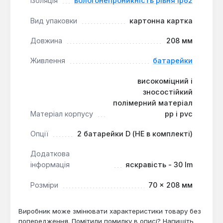
Ізоляція
вологонепроникність рівня ip62
відключень електроенергії, роботи в гаражі або на
Вид упаковки
картонна картка
дачі, а також для активного відпочинку,
включаючи кемпінг та нічні прогулянки. Завдяки
Довжина
208 мм
своїй конструкції та характеристикам, ліхтар
Tolsen (60021) є практичним вибором для тих, хто
Живлення
батарейки
цінує надійність та функціональність.
високоміцний і
зносостійкий
полімерний матеріал
Матеріал корпусу
pp і pvc
Опції
2 батарейки D (НЕ в комплекті)
Додаткова
інформація
яскравість - 30 lm
Розміри
70 × 208 мм
Виробник може змінювати характеристики товару без
попередження. Помітили помилку в описі? Напишіть