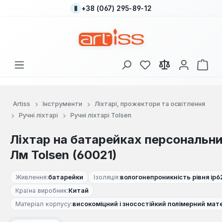
+38 (067) 295-89-12
Перейти до основного вмісту
У вас є 0 у списку
Кош
Artiss
Інструменти
Ліхтарі, прожектори та освітлення
Ручні ліхтарі
Ручні ліхтарі Tolsen
Ліхтар на батарейках персональн
Лм Tolsen (60021)
Живлення:
батарейки
Ізоляція:
вологонепроникність рівня ip6
Країна виробник:
Китай
Матеріал корпусу:
високоміцний і зносостійкий полімерний матер