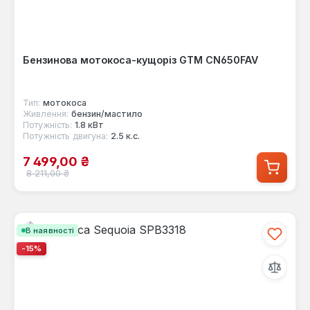
Бензинова мотокоса-кущоріз GTM CN650FAV
Тип:
мотокоса
Живлення:
бензин/мастило
Потужність:
1.8 кВт
Потужність двигуна:
2.5 к.с.
Ціна продажу:
7 499,00 ₴
Звичайна ціна:
8 211,00 ₴
В наявності
-15%