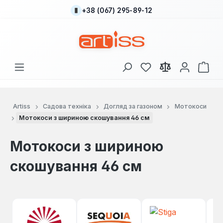
+38 (067) 295-89-12
Перейти до основного вмісту
У вас є 0 у списку
Кош
Artiss
Садова техніка
Догляд за газоном
Мотокоси
Мотокоси з шириною скошування 46 см
Мотокоси з шириною
скошування 46 см