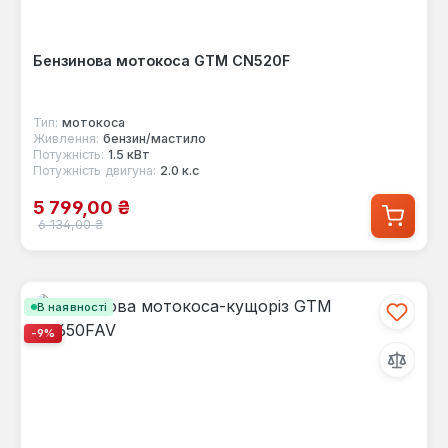
Бензинова мотокоса GTM CN520F
Тип:
мотокоса
Живлення:
бензин/мастило
Потужність:
1.5 кВт
Потужність двигуна:
2.0 к.с
Ціна продажу:
5 799,00 ₴
Звичайна ціна:
6 134,00 ₴
В наявності
-9%