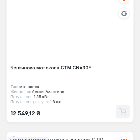
Бензинова мотокоса GTM CN430F
Тип:
мотокоса
Живлення:
бензин/мастило
Потужність:
1.35 кВт
Потужність двигуна:
1.8 к.с
Звичайна ціна:
12 549,12 ₴