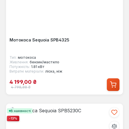
Мотокоса Sequoia SPB4325
Тип:
мотокоса
Живлення:
бензин/мастило
Потужність:
1.81 кВт
Витратні матеріали:
ліска, ніж
Ціна продажу:
4 199,00 ₴
Звичайна ціна:
4 798,88 ₴
В наявності
-13%