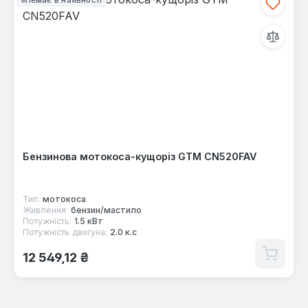
Немає в наявності
Бензинова мотокоса-кущоріз GTM CN520FAV
Тип:
мотокоса
Живлення:
бензин/мастило
Потужність:
1.5 кВт
Потужність двигуна:
2.0 к.с
Звичайна ціна:
12 549,12 ₴