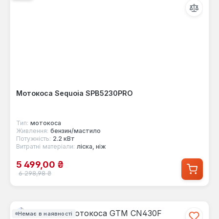
Мотокоса Sequoia SPB5230PRO
Тип:
мотокоса
Живлення:
бензин/мастило
Потужність:
2.2 кВт
Витратні матеріали:
ліска, ніж
Ціна продажу:
5 499,00 ₴
Звичайна ціна:
6 298,98 ₴
Немає в наявності