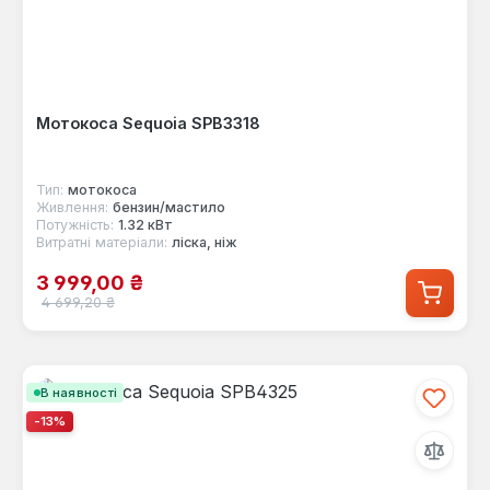
Мотокоса Sequoia SPB3318
Тип:
мотокоса
Живлення:
бензин/мастило
Потужність:
1.32 кВт
Витратні матеріали:
ліска, ніж
Ціна продажу:
3 999,00 ₴
Звичайна ціна:
4 699,20 ₴
В наявності
-13%