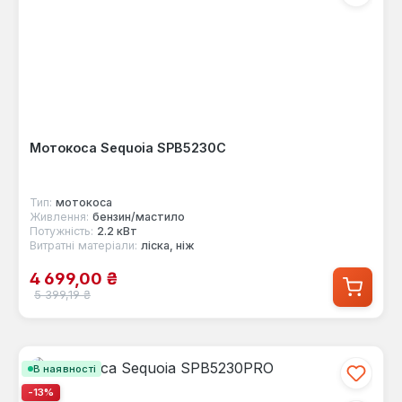
Мотокоса Sequoia SPB5230C
Тип:
мотокоса
Живлення:
бензин/мастило
Потужність:
2.2 кВт
Витратні матеріали:
ліска, ніж
Ціна продажу:
4 699,00 ₴
Звичайна ціна:
5 399,19 ₴
В наявності
-13%