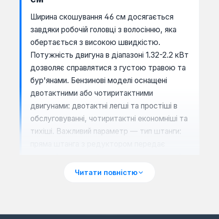
Ширина скошування 46 см досягається
завдяки робочій головці з волосінню, яка
обертається з високою швидкістю.
Потужність двигуна в діапазоні 1.32-2.2 кВт
дозволяє справлятися з густою травою та
бур'янами. Бензинові моделі оснащені
двотактними або чотиритактними
двигунами: двотактні легші та простіші в
обслуговуванні, чотиритактні економніші та
тихіші. Важливий параметр — тип штанги:
пряма штанга з редуктором передає
крутний момент ефективніше, ніж гнучкий
вал, і підходить для інтенсивної роботи.
Читати повністю
Сценарії застосування