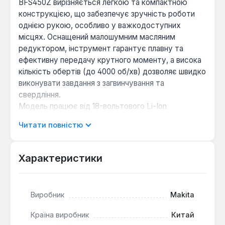
BFS450Z вирізняється легкою та компактною
конструкцією, що забезпечує зручність роботи
однією рукою, особливо у важкодоступних
місцях. Оснащений малошумним масляним
редуктором, інструмент гарантує плавну та
ефективну передачу крутного моменту, а висока
кількість обертів (до 4000 об/хв) дозволяє швидко
виконувати завдання з загвинчування та
свердління.
Модель працює від 18-вольтового Li-Ion
акумулятора (поставляється без акумулятора та
Читати повністю
зарядного пристрою) та має патрон під біти
діаметром 6.35 мм. Ергономічна D-подібна
рукоятка з прогумованими накладками забезпечує
Характеристики
надійний хват та знижує втому під час тривалої
роботи. Вбудована світлодіодна підсвітка з
функцією післясвічення покращує видимість
Виробник
Makita
робочої зони в умовах недостатнього освітлення.
Країна виробник
Китай