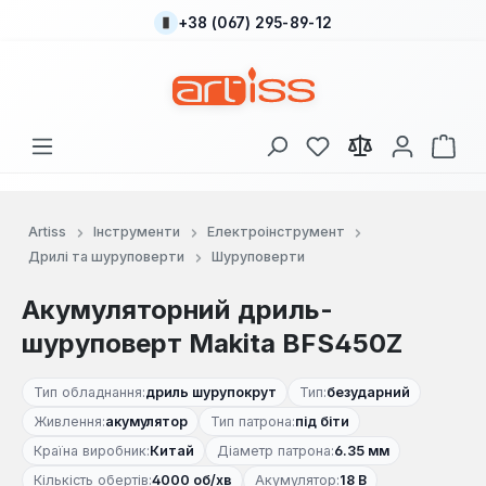
+38 (067) 295-89-12
Перейти до основного вмісту
У вас є 0 у списку
Кош
Artiss
Інструменти
Електроінструмент
Дрилі та шуруповерти
Шуруповерти
Акумуляторний дриль-
шуруповерт Makita BFS450Z
Тип обладнання:
дриль шурупокрут
Тип:
безударний
Живлення:
акумулятор
Тип патрона:
під біти
Країна виробник:
Китай
Діаметр патрона:
6.35 мм
Кількість обертів:
4000 об/хв
Акумулятор:
18 В