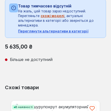
Товар тимчасово відсутній
На жаль, цей товар зараз недоступний.
Перегляньте
схожі моделі
, актуальні
альтернативи в категорії або зверніться до
менеджера.
Переглянути альтернативи в категорії
Звичайна ціна:
5 635,00 ₴
Більше не доступний
Схожі товари
Пропустити галерею продуктів
В наявності