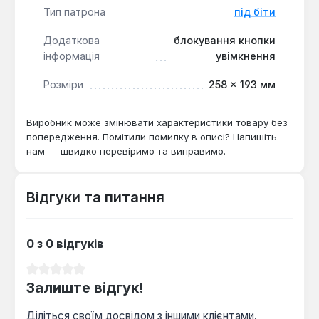
своїй конструкції та функціоналу, цей шуруповерт
Тип патрона
під біти
стане надійним помічником для професіоналів та
Додаткова
блокування кнопки
домашніх майстрів, які вже мають акумуляторну
інформація
увімкнення
платформу Makita 18В.
Розміри
258 × 193 мм
Виробник може змінювати характеристики товару без
попередження. Помітили помилку в описі? Напишіть
нам — швидко перевіримо та виправимо.
Відгуки та питання
0 з 0 відгуків
Середня оцінка 0 з 5 зірок
Залиште відгук!
Діліться своїм досвідом з іншими клієнтами.