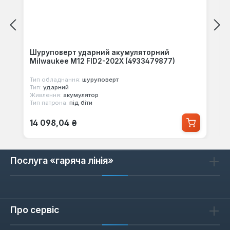
Шуруповерт ударний акумуляторний
Milwaukee M12 FID2-202X (4933479877)
Тип обладнання:
шуруповерт
Тип:
ударний
Живлення:
акумулятор
Тип патрона:
під біти
Звичайна ціна:
14 098,04 ₴
Послуга «гаряча лінія»
Про сервіс