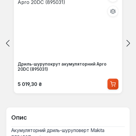
Дриль-шурупокрут акумуляторний Apro
20DC (895031)
Звичайна ціна:
5 019,30 ₴
Опис
Акумуляторний дриль-шуруповерт Makita