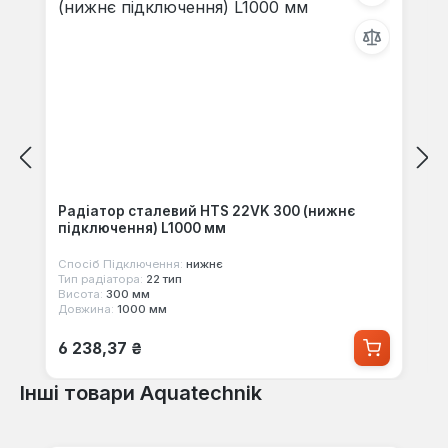
Радіатор сталевий HTS 22VK 300 (нижнє
підключення) L1000 мм
Спосіб Підключення:
нижнє
Тип радіатора:
22 тип
Висота:
300 мм
Довжина:
1000 мм
Звичайна ціна:
6 238,37 ₴
Інші товари Aquatechnik
Пропустити галерею продуктів