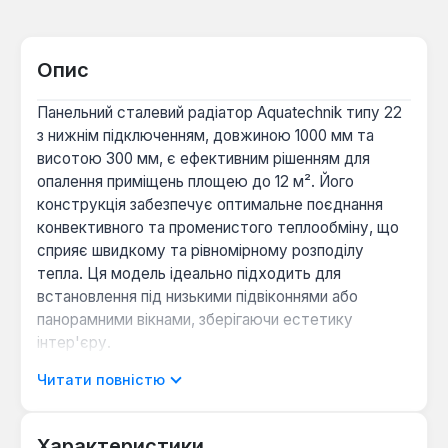
Опис
Панельний сталевий радіатор Aquatechnik типу 22
з нижнім підключенням, довжиною 1000 мм та
висотою 300 мм, є ефективним рішенням для
опалення приміщень площею до 12 м². Його
конструкція забезпечує оптимальне поєднання
конвективного та променистого теплообміну, що
сприяє швидкому та рівномірному розподілу
тепла. Ця модель ідеально підходить для
встановлення під низькими підвіконнями або
панорамними вікнами, зберігаючи естетику
інтер'єру.
Читати повністю
Радіатор виготовлений з двох штампованих
сталевих листів високої якості з низьким вмістом
вуглецю, з'єднаних по периметру шовним
Характеристики