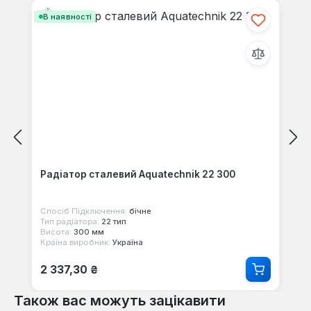
В наявності
Радіатор сталевий Aquatechnik 22 300
Спосіб Підключення:
бічне
Тип радіатора:
22 тип
Висота:
300 мм
Країна виробник:
Україна
Звичайна ціна:
2 337,30 ₴
Також вас можуть зацікавити