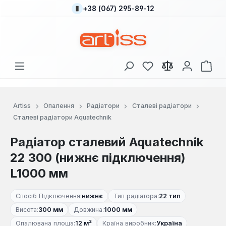
+38 (067) 295-89-12
Перейти до основного вмісту
У вас є 0 у списку
Кош
Artiss
Опалення
Радіатори
Сталеві радіатори
Сталеві радіатори Aquatechnik
Радіатор сталевий Aquatechnik
22 300 (нижнє підключення)
L1000 мм
Спосіб Підключення:
нижнє
Тип радіатора:
22 тип
Висота:
300 мм
Довжина:
1000 мм
Опалювана площа:
12 м²
Країна виробник:
Україна