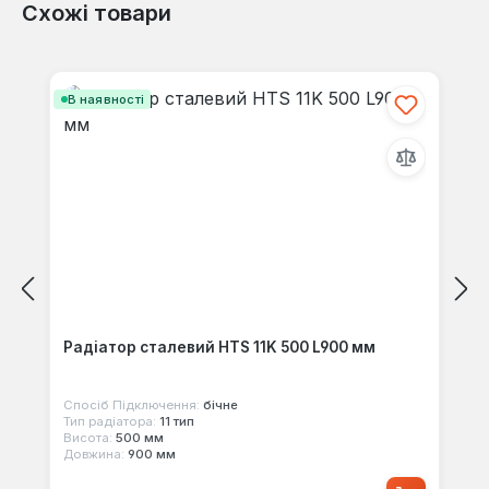
Схожі товари
Відгуків не знайдено. Поділіться
своїми знаннями з іншими.
Пропустити галерею продуктів
В наявності
Радіатор сталевий HTS 11K 500 L900 мм
Спосіб Підключення:
бічне
Тип радіатора:
11 тип
Висота:
500 мм
Довжина:
900 мм