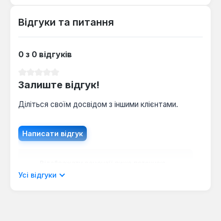
мікроклімат за умови стабільного тиску в системі.
Відгуки та питання
0 з 0 відгуків
Середня оцінка 0 з 5 зірок
Залиште відгук!
Діліться своїм досвідом з іншими клієнтами.
Написати відгук
Відображати рецензії лише поточною
мовою.
Усі відгуки