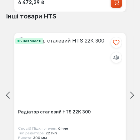
Звичайна ціна:
4 472,29 ₴
Інші товари HTS
Пропустити галерею продуктів
В наявності
Радіатор сталевий HTS 22K 300
Спосіб Підключення:
бічне
Тип радіатора:
22 тип
Висота:
300 мм