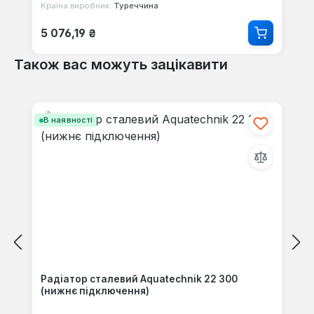
Країна виробник:
Туреччина
Звичайна ціна:
5 076,19 ₴
Також вас можуть зацікавити
Пропустити галерею продуктів
В наявності
Радіатор сталевий Aquatechnik 22 300
(нижнє підключення)