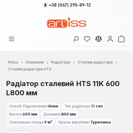
+38 (067) 295-89-12
Перейти до основного вмісту
У вас є 0 у списку
Кош
Artiss
Опалення
Радіатори
Сталеві радіатори
Сталеві радіатори HTS
Радіатор сталевий HTS 11K 600
L800 мм
Спосіб Підключення:
бічне
Тип радіатора:
11 тип
Висота:
600 мм
Довжина:
800 мм
Опалювана площа:
9 м²
Країна виробник:
Туреччина