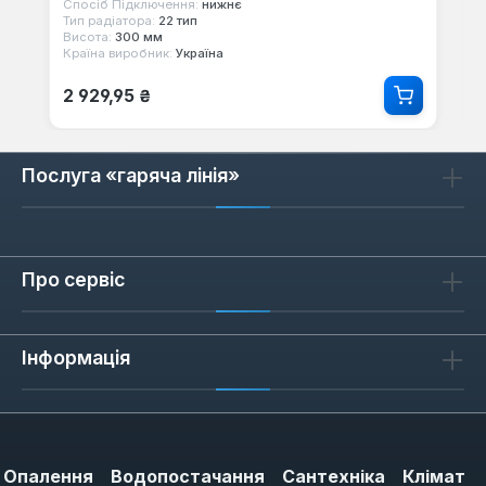
Спосіб Підключення:
нижнє
Тип радіатора:
22 тип
Висота:
300 мм
Країна виробник:
Україна
Звичайна ціна:
2 929,95 ₴
Послуга «гаряча лінія»
Про сервіс
Інформація
Опалення
Водопостачання
Сантехніка
Клімат