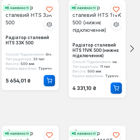
В наявності
В наявності
Радіатор сталевий
HTS 33K 500
Радіатор сталевий
HTS 11VK 500 (нижнє
Спосіб Підключення:
бічне
підключення)
Тип радіатора:
33 тип
Спосіб Підключення:
нижнє
Висота:
500 мм
Тип радіатора:
11 тип
Країна виробник:
Туреччина
Висота:
500 мм
Країна виробник:
Туреччина
Звичайна ціна:
5 654,01 ₴
Звичайна ціна:
4 331,10 ₴
В наявності
В наявності