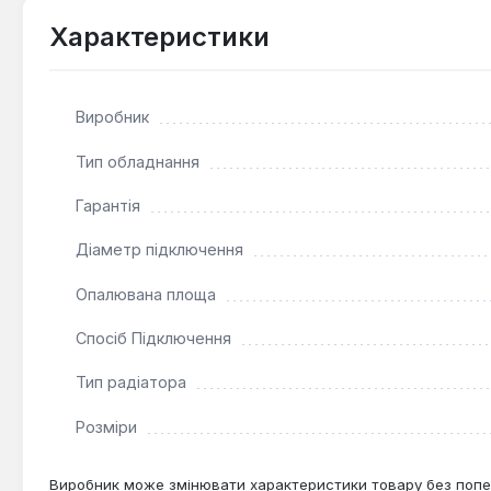
Ефективна тепловіддача:
Конструкція типу 22 з 
Характеристики
обігрів приміщення.
Зручність монтажу:
Нижнє підключення зі станда
Довговічність та надійність:
Виготовлення з якісн
Виробник
Тип обладнання
Цей сталевий радіатор HTS ідеально підходить для вст
ефективне опалення. Його доцільно застосовувати в 
Гарантія
забезпечуючи комфортний мікроклімат та економію ен
Діаметр підключення
Опалювана площа
Спосіб Підключення
Тип радіатора
Розміри
Виробник може змінювати характеристики товару без попе