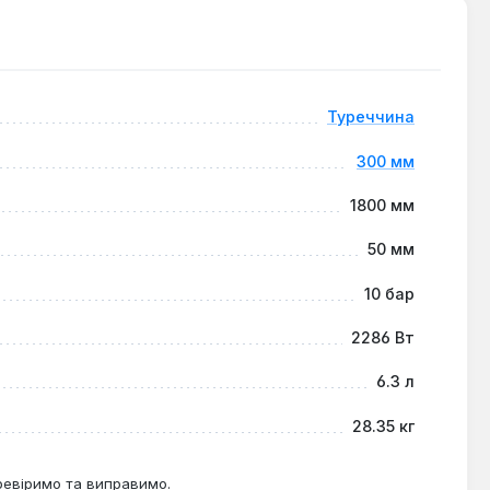
плообміну, забезпечуючи швидкий та рівномірний
 дозволяє естетично приховати підвідні труби.
н служби та стійкість до корозії.
Туреччина
300 мм
нях та інших об'єктах, де потрібне надійне та
тральних системах з контрольованим тиском,
1800 мм
50 мм
10 бар
2286 Вт
6.3 л
28.35 кг
ревіримо та виправимо.