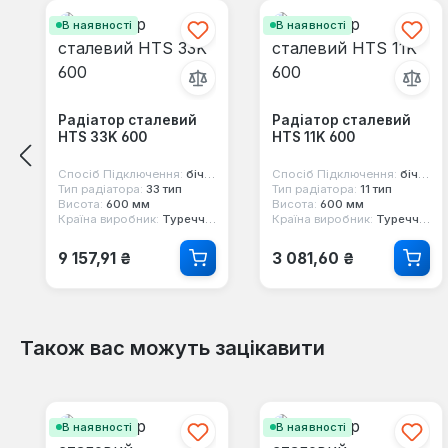
В наявності
В наявності
Радіатор сталевий
Радіатор сталевий
HTS 33K 600
HTS 11K 600
Спосіб Підключення:
бічне
Спосіб Підключення:
бічне
Тип радіатора:
33 тип
Тип радіатора:
11 тип
Висота:
600 мм
Висота:
600 мм
Країна виробник:
Туреччина
Країна виробник:
Туреччина
Звичайна ціна:
Звичайна ціна:
9 157,91 ₴
3 081,60 ₴
Також вас можуть зацікавити
Пропустити галерею продуктів
В наявності
В наявності