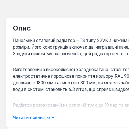
Опис
Панельний сталевий радіатор HTS типу 22VK з нижнім
розміри. Його конструкція включає дві нагрівальні пан
Завдяки нижньому підключенню, цей радіатор легко ін
Виготовлений з високоякісної холоднокатаної сталі то
електростатичне порошкове покриття кольору RAL 9016
довжиною 1800 мм та висотою 300 мм, ця модель забе
води в системі становить 6.3 літра, що сприяє швидком
Радіатор розрахований на робочий тиск до 10 бар та 
для використання як в індивідуальних, так і в центра
Читати повністю
Міжосьова відстань підключення складає 50 мм, що є 