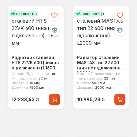
В наявності
В наявності
Радіатор сталевий
Радіатор сталевий
HTS 22VK 600 (нижнє
MASTAS тип 22 600
підключення) L1600
(нижнє підключення)
мм
L2000 мм
Спосіб Підключення:
нижнє
Спосіб Підключення:
нижнє
Тип радіатора:
22 тип
Тип радіатора:
22 тип
Висота:
600 мм
Висота:
600 мм
Довжина:
1600 мм
Довжина:
2000 мм
Звичайна ціна:
Звичайна ціна:
12 233,43 ₴
10 995,23 ₴