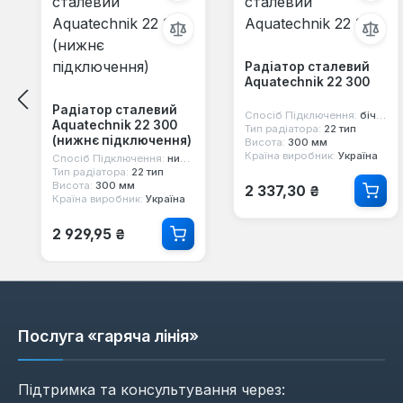
Радіатор сталевий
Aquatechnik 22 300
Радіатор сталевий
Спосіб Підключення:
бічне
Aquatechnik 22 300
Тип радіатора:
22 тип
(нижнє підключення)
Висота:
300 мм
Країна виробник:
Україна
Спосіб Підключення:
нижнє
Тип радіатора:
22 тип
Звичайна ціна:
Висота:
300 мм
2 337,30 ₴
Країна виробник:
Україна
Звичайна ціна:
2 929,95 ₴
Послуга «гаряча лінія»
Підтримка та консультування через: