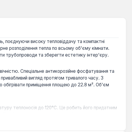
ь, поєднуючи високу тепловіддачу та компактні
мірне розподілення тепла по всьому об'єму кімнати.
ти трубопроводи та зберегти естетику інтер'єру.
овічністю. Спеціальне антикорозійне фосфатування та
 привабливий вигляд протягом тривалого часу. З
 обігрівати приміщення площею до 22.8 м². Об'єм
атуру теплоносія до 120°C. Це робить його придатним
абільні параметри тиску та якості теплоносія.
м підключенням.