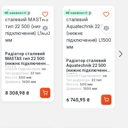
В наявності
В наявності
Радіатор сталевий
MASTAS тип 22 500
Радіатор сталевий
(нижнє підключення)
Aquatechnik 22 500
L1600 мм
Спосіб Підключення:
нижнє
(нижнє підключення)
Тип радіатора:
22 тип
L1500 мм
Спосіб Підключення:
нижнє
Висота:
500 мм
Тип радіатора:
22 тип
Довжина:
1600 мм
Висота:
500 мм
Довжина:
1500 мм
Звичайна ціна:
8 308,98 ₴
Звичайна ціна:
6 745,95 ₴