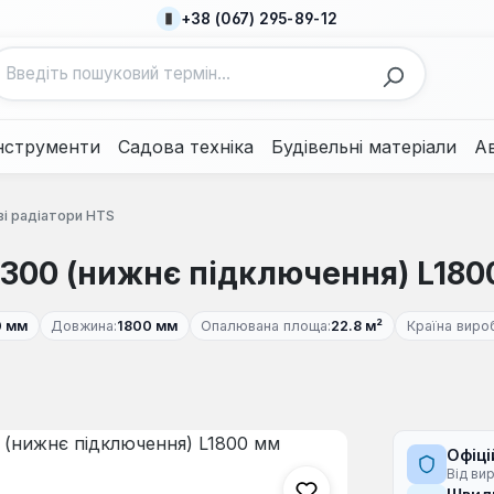
+38 (067) 295-89-12
нструменти
Садова техніка
Будівельні матеріали
А
і радіатори HTS
 300 (нижнє підключення) L180
0 мм
Довжина:
1800 мм
Опалювана площа:
22.8 м²
Країна виро
Офіці
Від ви