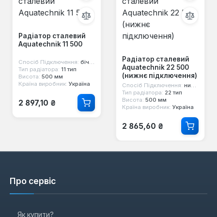
Радіатор сталевий
Aquatechnik 11 500
Радіатор сталевий
Спосіб Підключення:
бічне
Aquatechnik 22 500
Тип радіатора:
11 тип
(нижнє підключення)
Висота:
500 мм
Країна виробник:
Україна
Спосіб Підключення:
нижнє
Тип радіатора:
22 тип
Звичайна ціна:
Висота:
500 мм
2 897,10 ₴
Країна виробник:
Україна
Звичайна ціна:
2 865,60 ₴
Про сервіс
Як купити?