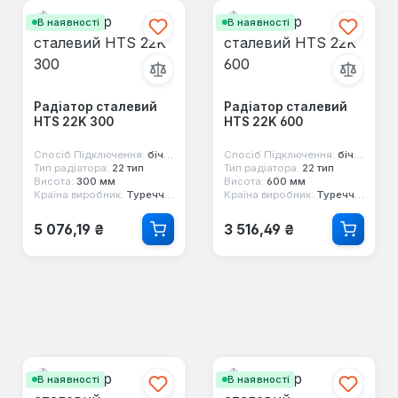
В наявності
В наявності
Радіатор сталевий
Радіатор сталевий
HTS 22K 300
HTS 22K 600
Спосіб Підключення:
бічне
Спосіб Підключення:
бічне
Тип радіатора:
22 тип
Тип радіатора:
22 тип
Висота:
300 мм
Висота:
600 мм
Країна виробник:
Туреччина
Країна виробник:
Туреччина
Звичайна ціна:
Звичайна ціна:
5 076,19 ₴
3 516,49 ₴
В наявності
В наявності