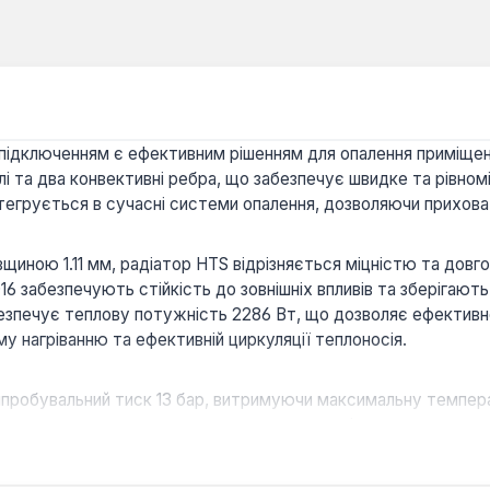
 підключенням є ефективним рішенням для опалення приміщен
елі та два конвективні ребра, що забезпечує швидке та рівно
тегрується в сучасні системи опалення, дозволяючи прихова
вщиною 1.11 мм, радіатор HTS відрізняється міцністю та довг
 забезпечують стійкість до зовнішніх впливів та зберігають
зпечує теплову потужність 2286 Вт, що дозволяє ефективно
у нагріванню та ефективній циркуляції теплоносія.
випробувальний тиск 13 бар, витримуючи максимальну темпер
льних системах опалення закритого типу, де підтримуються ст
стандартним показником для компактних радіаторів з нижні