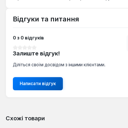
Відгуки та питання
0 з 0 відгуків
Середня оцінка 0 з 5 зірок
Залиште відгук!
Діліться своїм досвідом з іншими клієнтами.
Написати відгук
Схожі товари