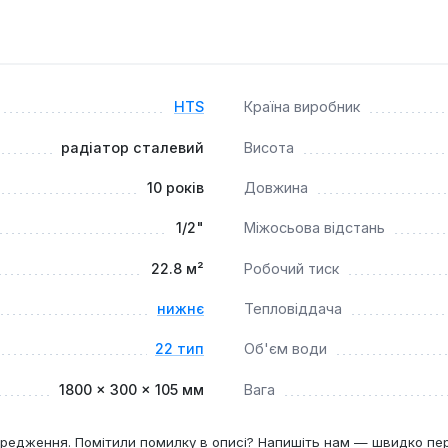
двома панелями та двома конвекторами максимізує площу те
ртною міжосьовою відстанню 50 мм спрощує встановлення та
ої сталі та багатошарове покриття гарантують тривалий термі
HTS
Країна виробник
радіатор сталевий
Висота
ановлення в житлових будинках, квартирах, офісних приміщен
системах з автономним опаленням або в модернізованих цен
10 років
Довжина
ергоресурсів.
1/2"
Міжосьова відстань
22.8 м²
Робочий тиск
нижнє
Тепловіддача
22 тип
Об'єм води
1800 × 300 × 105 мм
Вага
редження. Помітили помилку в описі? Напишіть нам — швидко пе