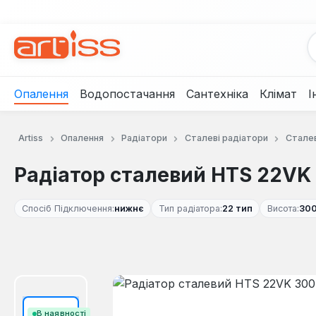
рейти до основного вмісту
Перейти до пошуку
Перейти до основної навігації
Опалення
Водопостачання
Сантехніка
Клімат
І
Artiss
Опалення
Радіатори
Сталеві радіатори
Сталев
Радіатор сталевий HTS 22VK
Спосіб Підключення:
нижнє
Тип радіатора:
22 тип
Висота:
30
Пропустити галерею зображень
В наявності