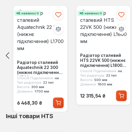
Пропустити галерею продуктів
В наявності
В наявності
Радіатор сталевий
HTS 22VK 500 (нижнє
Радіатор сталевий
підключення) L1800
Aquatechnik 22 300
мм
Спосіб Підключення:
нижнє
(нижнє підключення)
Тип радіатора:
22 тип
L1700 мм
Спосіб Підключення:
нижнє
Висота:
500 мм
Тип радіатора:
22 тип
Довжина:
1800 мм
Висота:
300 мм
Довжина:
1700 мм
Звичайна ціна:
12 315,54 ₴
Звичайна ціна:
6 468,30 ₴
Інші товари HTS
Пропустити галерею продуктів