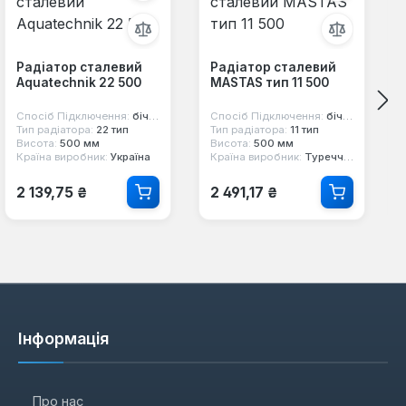
Радіатор сталевий
Радіатор сталевий
Aquatechnik 22 500
MASTAS тип 11 500
Спосіб Підключення:
бічне
Спосіб Підключення:
бічне
Тип радіатора:
22 тип
Тип радіатора:
11 тип
Висота:
500 мм
Висота:
500 мм
Країна виробник:
Україна
Країна виробник:
Туреччина
Звичайна ціна:
Звичайна ціна:
2 139,75 ₴
2 491,17 ₴
Інформація
Про нас