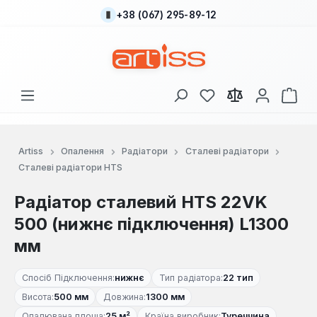
+38 (067) 295-89-12
Перейти до основного вмісту
У вас є 0 у списку
Кош
Artiss
Опалення
Радіатори
Сталеві радіатори
Сталеві радіатори HTS
Радіатор сталевий HTS 22VK
500 (нижнє підключення) L1300
мм
Спосіб Підключення:
нижнє
Тип радіатора:
22 тип
Висота:
500 мм
Довжина:
1300 мм
Опалювана площа:
25 м²
Країна виробник:
Туреччина