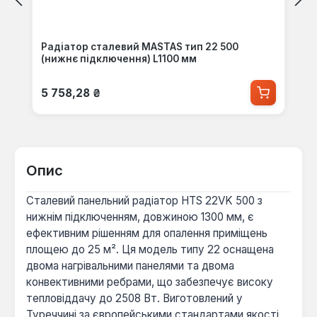
Радіатор сталевий MASTAS тип 22 500
(нижнє підключення) L1100 мм
Звичайна ціна:
5 758,28 ₴
Опис
Сталевий панельний радіатор HTS 22VK 500 з
нижнім підключенням, довжиною 1300 мм, є
ефективним рішенням для опалення приміщень
площею до 25 м². Ця модель типу 22 оснащена
двома нагрівальними панелями та двома
конвективними ребрами, що забезпечує високу
тепловіддачу до 2508 Вт. Виготовлений у
Туреччині за європейськими стандартами якості,