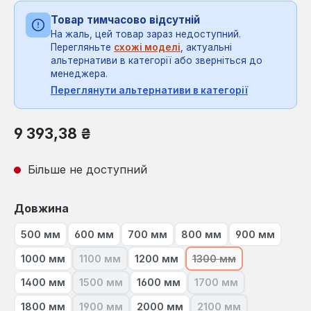
Товар тимчасово відсутній
На жаль, цей товар зараз недоступний.
Перегляньте
схожі моделі
, актуальні
альтернативи в категорії або зверніться до
менеджера.
Переглянути альтернативи в категорії
Звичайна ціна:
9 393,38 ₴
Більше не доступний
Виберіть
Довжина
500 мм
600 мм
700 мм
800 мм
900 мм
1000 мм
1100 мм
1200 мм
1300 мм
(Ця опція наразі недоступна.)
(Ця опція наразі нед
1400 мм
1500 мм
1600 мм
1700 мм
(Ця опція наразі недоступна.)
(Ця опція наразі нед
1800 мм
1900 мм
2000 мм
2100 мм