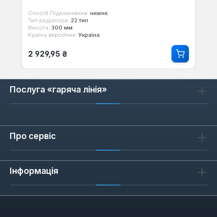
Спосіб Підключення:
нижнє
Тип радіатора:
22 тип
Висота:
300 мм
Країна виробник:
Україна
Звичайна ціна:
2 929,95 ₴
Послуга «гаряча лінія»
Про сервіс
Інформація