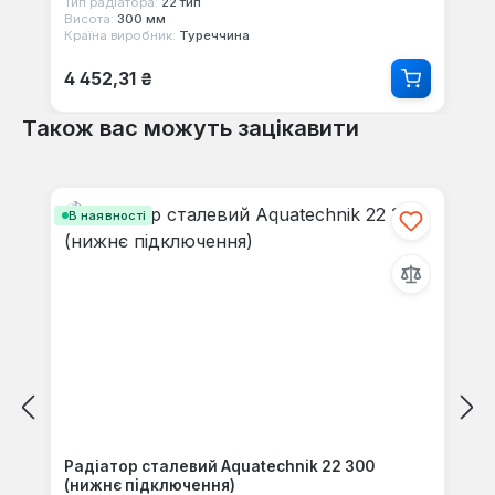
Тип радіатора:
22 тип
Висота:
300 мм
Країна виробник:
Туреччина
Звичайна ціна:
4 452,31 ₴
Також вас можуть зацікавити
Пропустити галерею продуктів
В наявності
Радіатор сталевий Aquatechnik 22 300
(нижнє підключення)