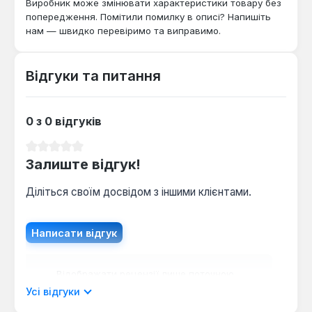
Виробник може змінювати характеристики товару без
для встановлення в автономних системах
попередження. Помітили помилку в описі? Напишіть
опалення приватних будинків, котеджів, квартир
нам — швидко перевіримо та виправимо.
та офісних приміщень, де важлива висока
тепловіддача та естетичний вигляд. Він
оптимальний для двотрубних систем обігріву з
Відгуки та питання
попутним рухом теплоносія або променевих
розв'язок, забезпечуючи стабільну та економічну
0 з 0 відгуків
роботу опалювальної мережі.
Середня оцінка 0 з 5 зірок
Залиште відгук!
Діліться своїм досвідом з іншими клієнтами.
Написати відгук
Відображати рецензії лише поточною
мовою.
Усі відгуки