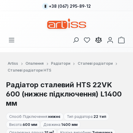
+38 (067) 295-89-12
Перейти до основного вмісту
У вас є 0 у списку
Кош
Artiss
Опалення
Радіатори
Сталеві радіатори
Сталеві радіатори HTS
Радіатор сталевий HTS 22VK
600 (нижнє підключення) L1400
мм
Спосіб Підключення:
нижнє
Тип радіатора:
22 тип
Висота:
600 мм
Довжина:
1400 мм
Опалювана площа:
31 м²
Країна виробник:
Туреччина