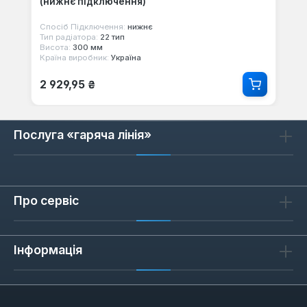
(нижнє підключення)
Спосіб Підключення:
нижнє
Тип радіатора:
22 тип
Висота:
300 мм
Країна виробник:
Україна
Звичайна ціна:
2 929,95 ₴
Послуга «гаряча лінія»
Про сервіс
Інформація