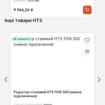
Довжина:
1400 мм
Звичайна ціна:
9 964,26 ₴
Інші товари HTS
Пропустити галерею продуктів
В наявності
Радіатор сталевий HTS 11VK 500 (нижнє
підключення)
Спосіб Підключення:
нижнє