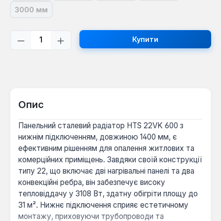
3000 мм
(Ця опція наразі недоступна.)
Кількість товару: Введіть потрібну кі
Купити
Опис
Панельний сталевий радіатор HTS 22VK 600 з
нижнім підключенням, довжиною 1400 мм, є
ефективним рішенням для опалення житлових та
комерційних приміщень. Завдяки своїй конструкції
типу 22, що включає дві нагрівальні панелі та два
конвекційні ребра, він забезпечує високу
тепловіддачу у 3108 Вт, здатну обігріти площу до
31 м². Нижнє підключення сприяє естетичному
монтажу, приховуючи трубопроводи та