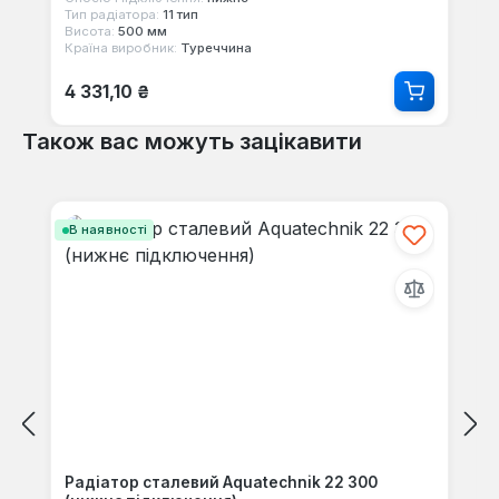
Тип радіатора:
11 тип
Висота:
500 мм
Країна виробник:
Туреччина
Звичайна ціна:
4 331,10 ₴
Також вас можуть зацікавити
Пропустити галерею продуктів
В наявності
Радіатор сталевий Aquatechnik 22 300