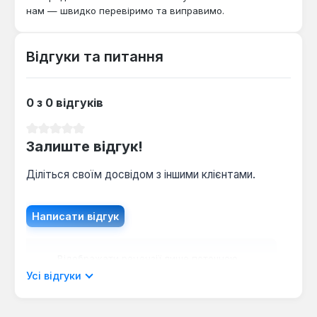
естетичний зовнішній вигляд. Він підходить для
нам — швидко перевіримо та виправимо.
використання в закритих системах опалення, де
забезпечується постійне заповнення теплоносієм,
що запобігає внутрішній корозії металу.
Відгуки та питання
0 з 0 відгуків
Середня оцінка 0 з 5 зірок
Залиште відгук!
Діліться своїм досвідом з іншими клієнтами.
Написати відгук
Відображати рецензії лише поточною
мовою.
Усі відгуки