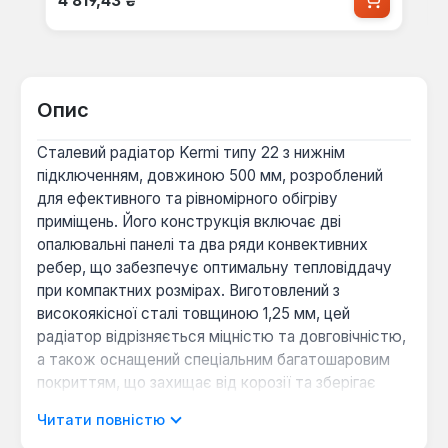
4 819,43 ₴
Опис
Сталевий радіатор Kermi типу 22 з нижнім
підключенням, довжиною 500 мм, розроблений
для ефективного та рівномірного обігріву
приміщень. Його конструкція включає дві
опалювальні панелі та два ряди конвективних
ребер, що забезпечує оптимальну тепловіддачу
при компактних розмірах. Виготовлений з
високоякісної сталі товщиною 1,25 мм, цей
радіатор відрізняється міцністю та довговічністю,
а також оснащений спеціальним багатошаровим
покриттям, що захищає від корозії та зберігає
естетичний вигляд протягом тривалого часу.
Читати повністю