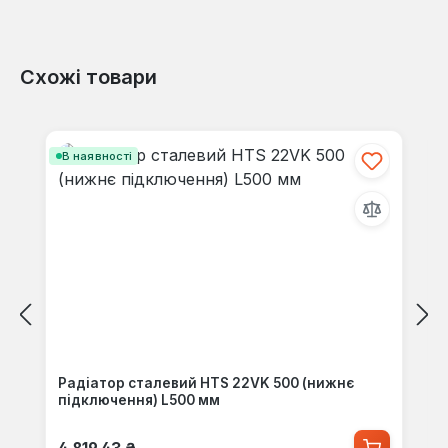
Схожі товари
Пропустити галерею продуктів
В наявності
Радіатор сталевий HTS 22VK 500 (нижнє
підключення) L500 мм
Звичайна ціна: