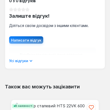
0 з 0 відгуків
реконструкції, забезпечуючи стабільний тепловий
комфорт.
Середня оцінка 0 з 5 зірок
Залиште відгук!
Діліться своїм досвідом з іншими клієнтами.
Написати відгук
Відображати рецензії лише поточною
мовою.
Усі відгуки
Також вас можуть зацікавити
Відгуків не знайдено. Поділіться
своїми знаннями з іншими.
Пропустити галерею продуктів
В наявності