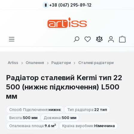
+38 (067) 295-89-12
Перейти до основного вмісту
У вас є 0 у списку
Кош
Artiss
Опалення
Радіатори
Сталеві радіатори
Радіатор сталевий Kermi тип 22
500 (нижнє підключення) L500
мм
Спосіб Підключення:
нижнє
Тип радіатора:
22 тип
Висота:
500 мм
Довжина:
500 мм
Опалювана площа:
9.6 м²
Країна виробник:
Німеччина