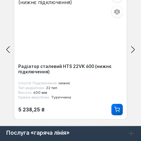
Радіатор сталевий HTS 22VK 600 (нижнє
підключення)
Спосіб Підключення:
нижнє
Тип радіатора:
22 тип
Висота:
600 мм
Країна виробник:
Туреччина
Звичайна ціна:
5 238,25 ₴
Послуга «гаряча лінія»